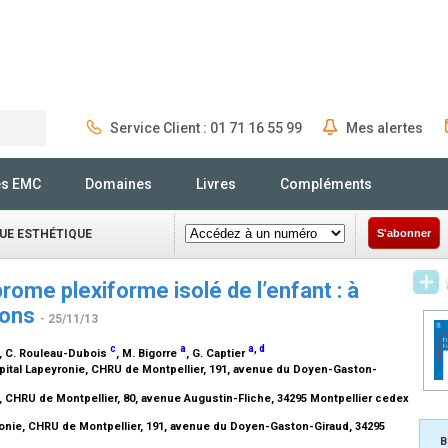
Service Client : 01 71 16 55 99
Mes alertes
Rechercher
és EMC
Domaines
Livres
Compléments
UE ESTHÉTIQUE
S'abonner
rome plexiforme isolé de l’enfant : à
ions
- 25/11/13
c
a
a
,
d
, C. Rouleau-Dubois
, M. Bigorre
, G. Captier
ôpital Lapeyronie, CHRU de Montpellier, 191, avenue du Doyen-Gaston-
, CHRU de Montpellier, 80, avenue Augustin-Fliche, 34295 Montpellier cedex
ronie, CHRU de Montpellier, 191, avenue du Doyen-Gaston-Giraud, 34295
B