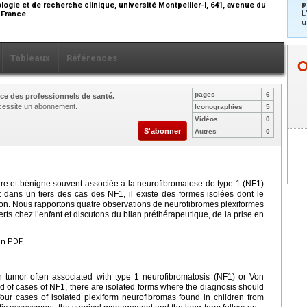
p
logie et de recherche clinique, université Montpellier-I, 641, avenue du
L
, France
u
Tableaux
Références
pages
6
ce des professionnels de santé.
nécessite un abonnement.
Iconographies
5
Vidéos
0
S'abonner
Autres
0
re et bénigne souvent associée à la neurofibromatose de type 1 (NF1)
dans un tiers des cas des NF1, il existe des formes isolées dont le
ation. Nous rapportons quatre observations de neurofibromes plexiformes
rts chez l’enfant et discutons du bilan préthérapeutique, de la prise en
en PDF.
n tumor often associated with type 1 neurofibromatosis (NF1) or Von
d of cases of NF1, there are isolated forms where the diagnosis should
our cases of isolated plexiform neurofibromas found in children from