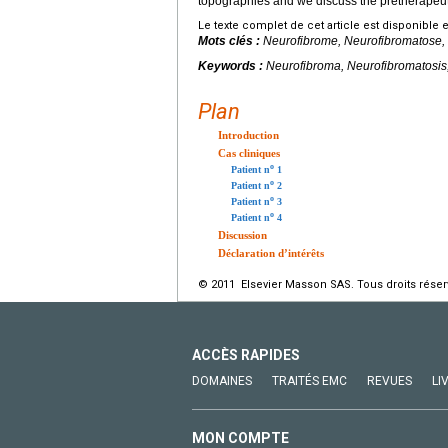
topographies and we discuss the pretherapeut
Le texte complet de cet article est disponible 
Mots clés :
Neurofibrome, Neurofibromatose,
Keywords :
Neurofibroma, Neurofibromatosis
Plan
Introduction
Cas cliniques
o
Patient n
1
o
Patient n
2
o
Patient n
3
o
Patient n
4
Discussion
Déclaration d’intérêts
© 2011 Elsevier Masson SAS. Tous droits réser
ACCÈS RAPIDES
DOMAINES
TRAITÉS EMC
REVUES
LI
MON COMPTE