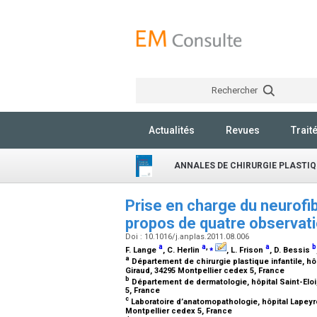
Rechercher
Actualités
Revues
Trait
ANNALES DE CHIRURGIE PLASTIQ
Prise en charge du neurofib
propos de quatre observat
Doi : 10.1016/j.anplas.2011.08.006
a
a
,
⁎
a
b
F. Lange
, C. Herlin
, L. Frison
, D. Bessis
a
Département de chirurgie plastique infantile, h
Giraud, 34295 Montpellier cedex 5, France
b
Département de dermatologie, hôpital Saint-Eloi
5, France
c
Laboratoire d’anatomopathologie, hôpital Lapey
Montpellier cedex 5, France