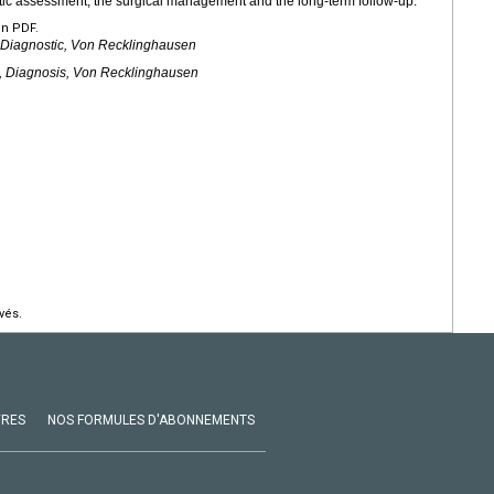
ic assessment, the surgical management and the long-term follow-up.
en PDF.
 Diagnostic, Von Recklinghausen
, Diagnosis, Von Recklinghausen
vés.
VRES
NOS FORMULES D'ABONNEMENTS