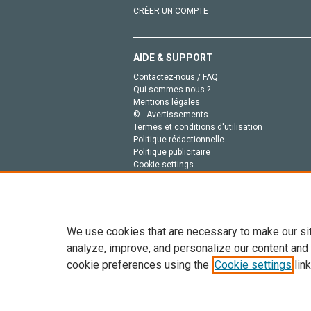
CRÉER UN COMPTE
AIDE & SUPPORT
Contactez-nous / FAQ
Qui sommes-nous ?
Mentions légales
© - Avertissements
Termes et conditions d'utilisation
Politique rédactionnelle
Politique publicitaire
Cookie settings
Politique de la vie privée
We use cookies that are necessary to make our si
analyze, improve, and personalize our content and
cookie preferences using the
Cookie settings
link
Tout le contenu de ce site: Copyright © 2026 Else
de données, a la formation en IA et aux technol