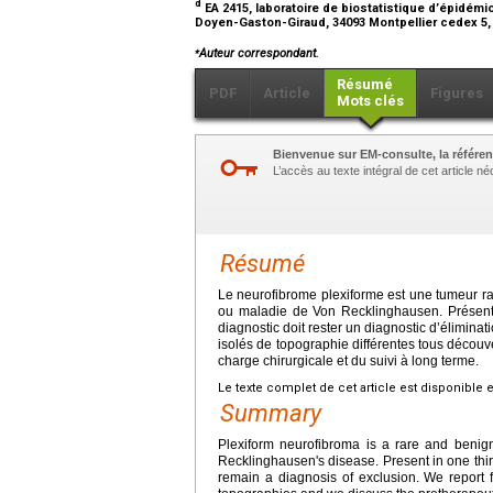
d
EA 2415, laboratoire de biostatistique d’épidémio
Doyen-Gaston-Giraud, 34093 Montpellier cedex 5
⁎
Auteur correspondant.
Résumé
PDF
Article
Figures
Mots clés
Bienvenue sur EM-consulte, la référen
L’accès au texte intégral de cet article 
Résumé
Le neurofibrome plexiforme est une tumeur ra
ou maladie de Von Recklinghausen. Présent 
diagnostic doit rester un diagnostic d’élimin
isolés de topographie différentes tous découve
charge chirurgicale et du suivi à long terme.
Le texte complet de cet article est disponible 
Summary
Plexiform neurofibroma is a rare and benig
Recklinghausen's disease. Present in one thir
remain a diagnosis of exclusion. We report f