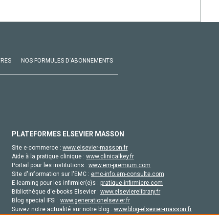
VRES
NOS FORMULES D'ABONNEMENTS
PLATEFORMES ELSEVIER MASSON
Site e-commerce :
www.elsevier-masson.fr
Aide à la pratique clinique :
www.clinicalkey.fr
Portail pour les institutions :
www.em-premium.com
Site d'information sur l'EMC :
emc-info.em-consulte.com
E-learning pour les infirmier(e)s :
pratique-infirmiere.com
Bibliothèque d'e-books Elsevier :
www.elsevierelibrary.fr
Blog special IFSI :
www.generationelsevier.fr
Suivez notre actualité sur notre blog :
www.blog-elsevier-masson.fr
Site d'emploi en santé :
emploisante.com