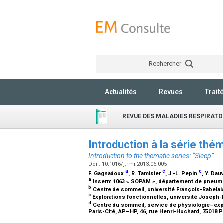
Rechercher
Actualités
Revues
Trait
REVUE DES MALADIES RESPIRATO
Introduction à la série th
Introduction to the thematic series: “Sleep”
Doi : 10.1016/j.rmr.2013.06.005
a
c
c
F. Gagnadoux
, R. Tamisier
, J.-L. Pepin
, Y. Dau
a
Inserm 1063 « SOPAM », département de pneumol
b
Centre de sommeil, université François-Rabelai
c
Explorations fonctionnelles, université Joseph-
d
Centre du sommeil, service de physiologie–explo
Paris-Cité, AP–HP, 46, rue Henri-Huchard, 75018 P