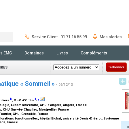
Service Client : 01 71 16 55 99
Mes alertes
Rechercher
és EMC
Domaines
Livres
Compléments
IRES
S'abonner
ématique « Sommeil »
- 06/12/13
b
d
,
⁎
villiers
, M.-P. d’Ortho
ogie, Lunam université, CHU d’Angers, Angers, France
s, CHU Guy-de-Chauliac, Montpellier, France
Fourrier, CHU, Grenoble, France
rations fonctionnelles, hôpital Bichat, université Denis-Diderot, Sorbonne
aris, France
B