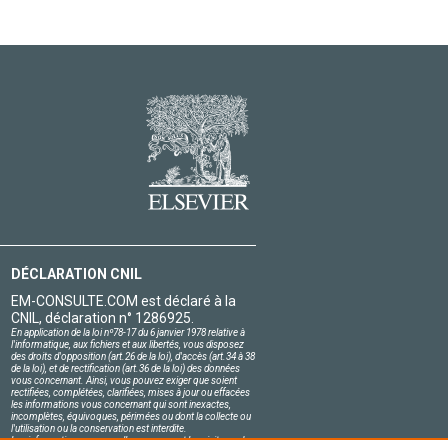
DÉCLARATION CNIL
EM-CONSULTE.COM est déclaré à la
CNIL, déclaration n° 1286925.
En application de la loi nº78-17 du 6 janvier 1978 relative à
l'informatique, aux fichiers et aux libertés, vous disposez
des droits d'opposition (art.26 de la loi), d'accès (art.34 à 38
de la loi), et de rectification (art.36 de la loi) des données
vous concernant. Ainsi, vous pouvez exiger que soient
rectifiées, complétées, clarifiées, mises à jour ou effacées
les informations vous concernant qui sont inexactes,
incomplètes, équivoques, périmées ou dont la collecte ou
l'utilisation ou la conservation est interdite.
Les informations personnelles concernant les visiteurs de