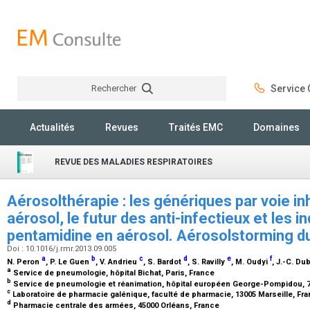
Rechercher
Service C
Rechercher
Actualités
Revues
Traités EMC
Domaines
REVUE DES MALADIES RESPIRATOIRES
Aérosolthérapie : les génériques par voie in
aérosol, le futur des anti-infectieux et les in
pentamidine en aérosol. Aérosolstorming d
Doi : 10.1016/j.rmr.2013.09.005
a
b
c
d
e
f
N. Peron
, P. Le Guen
, V. Andrieu
, S. Bardot
, S. Ravilly
, M. Oudyi
, J.-C. D
a
Service de pneumologie, hôpital Bichat, Paris, France
b
Service de pneumologie et réanimation, hôpital européen George-Pompidou, 7
c
Laboratoire de pharmacie galénique, faculté de pharmacie, 13005 Marseille, Fr
d
Pharmacie centrale des armées, 45000 Orléans, France