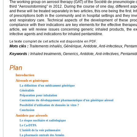
The working group on aerosol therapy (GAT) of the Société de pneumologie d
third “Aerosolstorming” in 2012. During the course of one day, different as
and these will be treated separately in two articles, this one being the first.
of prescriptions both in the community and in hospital settings and they inv
and respiratory care. Technical aspects of the development of these prod
compliance with their indications are key elements for the effective therapeuti
article, we will review issues concerning generic inhaled products, the ex
infective agents and indications for inhaled pentamidine.
Le texte complet de cet article est disponible en PDF.
Mots clés :
Traitements inhalés, Générique, Antidote, Anti-infectieux, Pentam
Keywords :
Inhaled treatments, Generics, Antidote, Anti-infectives, Pentamid
Plan
Introduction
Aérosols et génériques
La définition d’un médicament générique
Généralités
Préparation pour inhalation
Contraintes du développement pharmaceutique d’un générique aérosol
Possibilité d’utilisation de données in vitro ?
Conclusion
Antidote par aérosols
Le risque nucléaire et radiologique
Le Ca-DTPA
L’intérêt de la voie pulmonaire
La pharmacie centrale des Armées