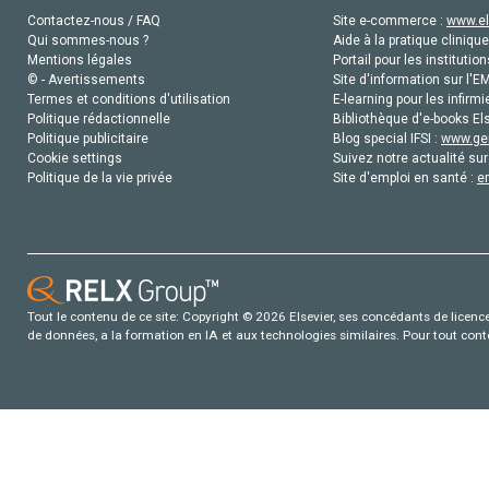
Contactez-nous / FAQ
Site e-commerce :
www.el
Qui sommes-nous ?
Aide à la pratique clinique
Mentions légales
Portail pour les institution
© - Avertissements
Site d'information sur l'E
Termes et conditions d'utilisation
E-learning pour les infirmi
Politique rédactionnelle
Bibliothèque d'e-books Els
Politique publicitaire
Blog special IFSI :
www.gen
Cookie settings
Suivez notre actualité sur
Politique de la vie privée
Site d'emploi en santé :
e
Tout le contenu de ce site: Copyright © 2026 Elsevier, ses concédants de licence e
de données, a la formation en IA et aux technologies similaires. Pour tout con