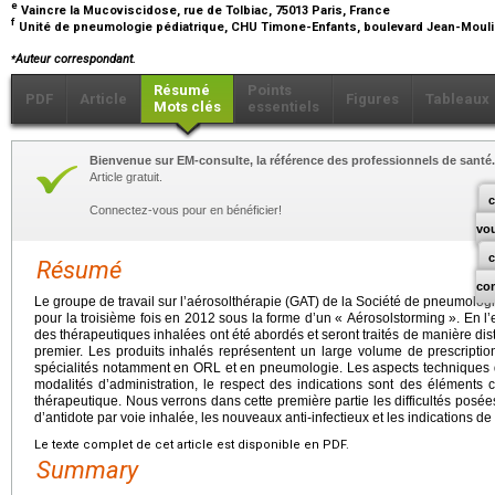
e
Vaincre la Mucoviscidose, rue de Tolbiac, 75013 Paris, France
f
Unité de pneumologie pédiatrique, CHU Timone-Enfants, boulevard Jean-Moulin
⁎
Auteur correspondant.
Résumé
Points
PDF
Article
Figures
Tableaux
Mots clés
essentiels
Bienvenue sur EM-consulte, la référence des professionnels de santé.
Article gratuit.
c
Connectez-vous pour en bénéficier!
vo
Résumé
co
Le groupe de travail sur l’aérosolthérapie (GAT) de la Société de pneumologi
pour la troisième fois en 2012 sous la forme d’un « Aérosolstorming ». En l’
des thérapeutiques inhalées ont été abordés et seront traités de manière disti
premier. Les produits inhalés représentent un large volume de prescription,
spécialités notamment en ORL et en pneumologie. Les aspects techniques 
modalités d’administration, le respect des indications sont des éléments cl
thérapeutique. Nous verrons dans cette première partie les difficultés posée
d’antidote par voie inhalée, les nouveaux anti-infectieux et les indications d
Le texte complet de cet article est disponible en PDF.
Summary