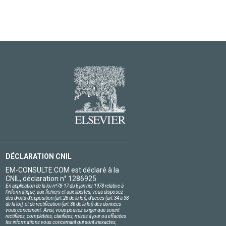
DÉCLARATION CNIL
EM-CONSULTE.COM est déclaré à la
CNIL, déclaration n° 1286925.
En application de la loi nº78-17 du 6 janvier 1978 relative à
l'informatique, aux fichiers et aux libertés, vous disposez
des droits d'opposition (art.26 de la loi), d'accès (art.34 à 38
de la loi), et de rectification (art.36 de la loi) des données
vous concernant. Ainsi, vous pouvez exiger que soient
rectifiées, complétées, clarifiées, mises à jour ou effacées
les informations vous concernant qui sont inexactes,