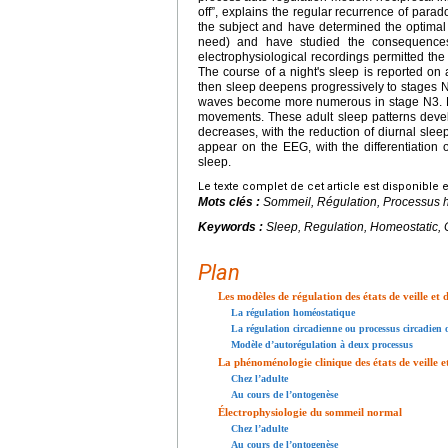
off”, explains the regular recurrence of para
the subject and have determined the optimal c
need) and have studied the consequences 
electrophysiological recordings permitted the
The course of a night's sleep is reported on
then sleep deepens progressively to stages 
waves become more numerous in stage N3. 
movements. These adult sleep patterns develop
decreases, with the reduction of diurnal sl
appear on the EEG, with the differentiation
sleep.
Le texte complet de cet article est disponible 
Mots clés :
Sommeil, Régulation, Processus 
Keywords :
Sleep, Regulation, Homeostatic,
Plan
Les modèles de régulation des états de veille et
La régulation homéostatique
La régulation circadienne ou processus circadien
Modèle d’autorégulation à deux processus
La phénoménologie clinique des états de veille 
Chez l’adulte
Au cours de l’ontogenèse
Électrophysiologie du sommeil normal
Chez l’adulte
Au cours de l’ontogenèse