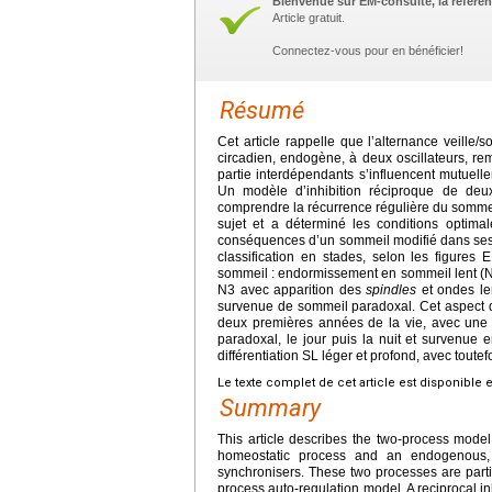
Bienvenue sur EM-consulte, la référen
Article gratuit.
Connectez-vous pour en bénéficier!
Résumé
Cet article rappelle que l’alternance veill
circadien, endogène, à deux oscillateurs, re
partie interdépendants s’influencent mutuel
Un modèle d’inhibition réciproque de deu
comprendre la récurrence régulière du sommei
sujet et a déterminé les conditions optimal
conséquences d’un sommeil modifié dans ses 
classification en stades, selon les figure
sommeil : endormissement en sommeil lent (N1
N3 avec apparition des
spindles
et ondes le
survenue de sommeil paradoxal. Cet aspect 
deux premières années de la vie, avec une
paradoxal, le jour puis la nuit et survenue e
différentiation SL léger et profond, avec tou
Le texte complet de cet article est disponible 
Summary
This article describes the two-process model
homeostatic process and an endogenous, 2
synchronisers. These two processes are parti
process auto-regulation model. A reciprocal i