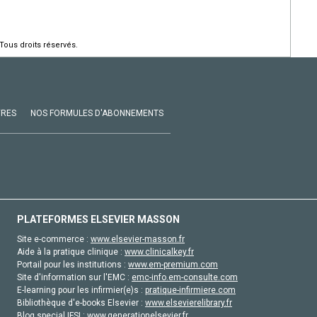
Tous droits réservés.
VRES
NOS FORMULES D'ABONNEMENTS
PLATEFORMES ELSEVIER MASSON
Site e-commerce :
www.elsevier-masson.fr
Aide à la pratique clinique :
www.clinicalkey.fr
Portail pour les institutions :
www.em-premium.com
Site d'information sur l'EMC :
emc-info.em-consulte.com
E-learning pour les infirmier(e)s :
pratique-infirmiere.com
Bibliothèque d'e-books Elsevier :
www.elsevierelibrary.fr
Blog special IFSI :
www.generationelsevier.fr