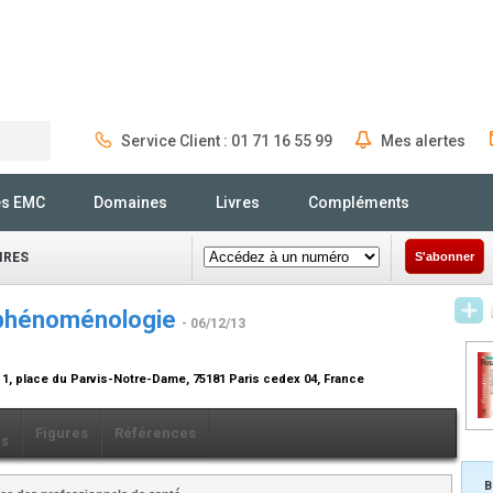
Service Client : 01 71 16 55 99
Mes alertes
Rechercher
és EMC
Domaines
Livres
Compléments
IRES
S'abonner
t phénoménologie
- 06/12/13
, 1, place du Parvis-Notre-Dame, 75181 Paris cedex 04, France
Figures
Références
ls
B