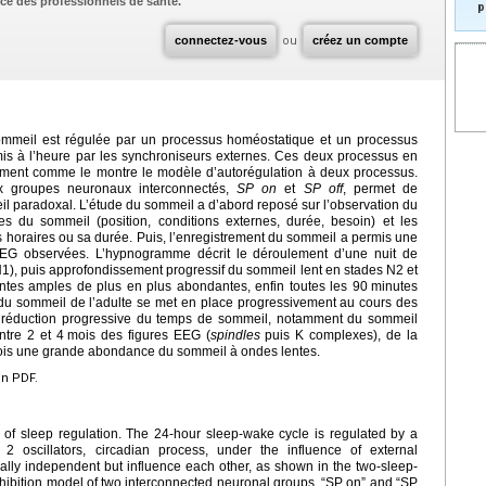
ce des professionnels de santé.
p
connectez-vous
ou
créez un compte
e/sommeil est régulée par un processus homéostatique et un processus
mis à l’heure par les synchroniseurs externes. Ces deux processus en
lement comme le montre le modèle d’autorégulation à deux processus.
x groupes neuronaux interconnectés,
SP on
et
SP off
, permet de
l paradoxal. L’étude du sommeil a d’abord reposé sur l’observation du
es du sommeil (position, conditions externes, durée, besoin) et les
horaires ou sa durée. Puis, l’enregistrement du sommeil a permis une
s EEG observées. L’hypnogramme décrit le déroulement d’une nuit de
), puis approfondissement progressif du sommeil lent en stades N2 et
ntes amples de plus en plus abondantes, enfin toutes les 90
minutes
du sommeil de l’adulte se met en place progressivement au cours des
 réduction progressive du temps de sommeil, notamment du sommeil
ntre 2 et 4
mois des figures EEG (
spindles
puis K complexes), de la
tefois une grande abondance du sommeil à ondes lentes.
en PDF.
 of sleep regulation. The 24-hour sleep-wake cycle is regulated by a
 oscillators, circadian process, under the influence of external
ally independent but influence each other, as shown in the two-sleep-
nhibition model of two interconnected neuronal groups, “SP on” and “SP