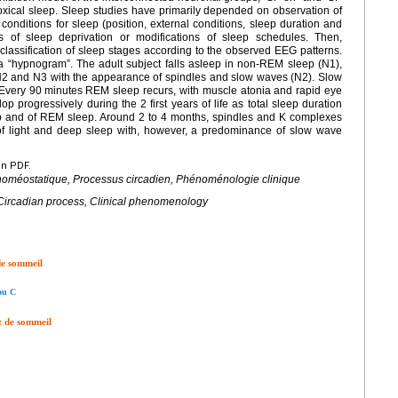
doxical sleep. Sleep studies have primarily depended on observation of
onditions for sleep (position, external conditions, sleep duration and
of sleep deprivation or modifications of sleep schedules. Then,
 classification of sleep stages according to the observed EEG patterns.
 a “hypnogram”. The adult subject falls asleep in non-REM sleep (N1),
N2 and N3 with the appearance of spindles and slow waves (N2). Slow
Every 90
minutes REM sleep recurs, with muscle atonia and rapid eye
 progressively during the 2 first years of life as total sleep duration
eep and of REM sleep. Around 2 to 4 months, spindles and K complexes
 of light and deep sleep with, however, a predominance of slow wave
en PDF.
homéostatique, Processus circadien, Phénoménologie clinique
 Circadian process, Clinical phenomenology
 de sommeil
 ou C
et de sommeil