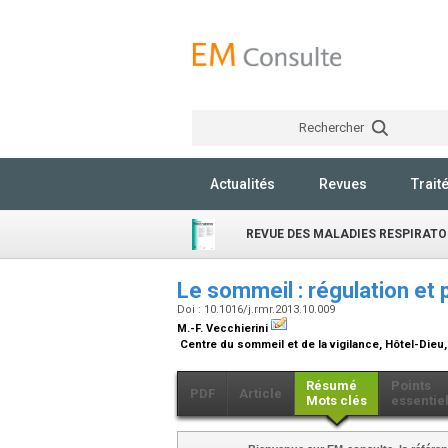
Rechercher
Actualités
Revues
Trait
REVUE DES MALADIES RESPIRATO
Le sommeil : régulation e
Doi : 10.1016/j.rmr.2013.10.009
M.-F. Vecchierini
Centre du sommeil et de la vigilance, Hôtel-Dieu
Résumé
Points
PDF
Article
Mots clés
essentie