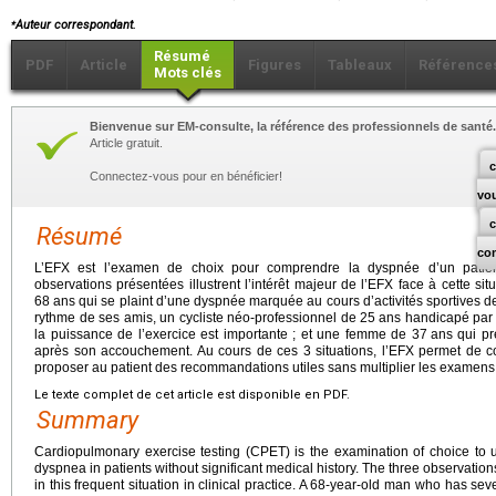
⁎
Auteur correspondant.
Résumé
PDF
Article
Figures
Tableaux
Référence
Mots clés
Bienvenue sur EM-consulte, la référence des professionnels de santé.
Article gratuit.
c
Connectez-vous pour en bénéficier!
vo
Résumé
co
L’EFX est l’examen de choix pour comprendre la dyspnée d’un patien
observations présentées illustrent l’intérêt majeur de l’EFX face à cette s
68
ans qui se plaint d’une dyspnée marquée au cours d’activités sportives d
rythme de ses amis, un cycliste néo-professionnel de 25
ans handicapé par
la puissance de l’exercice est importante ; et une femme de 37
ans qui pr
après son accouchement. Au cours de ces 3 situations, l’EFX permet de 
proposer au patient des recommandations utiles sans multiplier les examens
Le texte complet de cet article est disponible en PDF.
Summary
Cardiopulmonary exercise testing (CPET) is the examination of choice to
dyspnea in patients without significant medical history. The three observations
in this frequent situation in clinical practice. A 68-year-old man who has sev