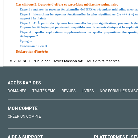
Cas clinique 3. Dyspnée d’effort et sarcoïdose médiastino-pulmonaire
Étape 1 : analyser les réponses fonctionnelles de l’EFX en répondant méthodiquement au
Étape 2 : hiérarchiser les réponses fonctionnelles les plus significatives (de +++ à +) 
rapport à la plainte
Étape 3 : A) À partir des réponses fonctionnelles les plus significatives, proposer le (
Proposer les étiologies qui paraissent compatibles avec le contexte clinique et les explor
Étape 4 : quelles explorations supplémentaires ou quelles propositions thérapeuti
étiologiques ?
Épilogue
Conclusion du cas 3
Déclaration d’intérêts
© 2013 SPLF. Publié par Elsevier Masson SAS. Tous droits réservés.
ACCÈS RAPIDES
DOMAINES
TRAITÉS EMC
REVUES
LIVRES
NOS FORMULES D'AB
MON COMPTE
CRÉER UN COMPTE
AIDE & SUPPORT
PLATEFORMES ELSE