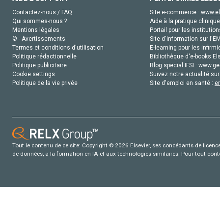
Contactez-nous / FAQ
Site e-commerce :
www.el
Qui sommes-nous ?
Aide à la pratique clinique
Mentions légales
Portail pour les institution
© - Avertissements
Site d'information sur l'E
Termes et conditions d'utilisation
E-learning pour les infirmi
Politique rédactionnelle
Bibliothèque d'e-books Els
Politique publicitaire
Blog special IFSI :
www.gen
Cookie settings
Suivez notre actualité sur
Politique de la vie privée
Site d'emploi en santé :
e
Tout le contenu de ce site: Copyright © 2026 Elsevier, ses concédants de licence e
de données, a la formation en IA et aux technologies similaires. Pour tout con