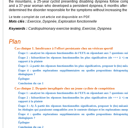
the mountains, a 25-year cyclist presenting disabling dyspnea follow compe
and a 37-year woman who developed a persistent dyspnea, 6 months after de
determined the disorder responsible for the symptoms without increasing the 
Le texte complet de cet article est disponible en PDF.
Mots clés :
Exercice, Dyspnée, Exploration fonctionnelle
Keywords :
Cardiopulmonary exercise testing, Exercise, Dyspnea
Plan
Cas clinique 1. Intolérance à l’effort persistante chez un vétéran sportif
Étape 1 : analyser les réponses fonctionnelles de l’EFX en répondant aux 7 questions su
Étape 2 : hiérarchiser les réponses fonctionnelles les plus significatives (de +++ à +) 
rapport à la plainte
Étape 3 : à partir des réponses fonctionnelles les plus significatives, proposer le (les) m
Étape 4 : quelles explorations supplémentaires ou quelles propositions thérapeuti
étiologiques ?
Épilogue
Conclusion du cas 1
Cas clinique 2. Dyspnée inexpliquée chez un jeune cycliste de compétition
Étape 1 : analyser les réponses fonctionnelles de l’EFX en répondant aux 7 questions su
Étape 2 : hiérarchiser les réponses fonctionnelles les plus significatives (de +++ à +) 
rapport à la plainte
Étape 3 : A) À partir des réponses fonctionnelles significatives, proposer le (les) méca
les étiologies qui paraissent compatibles avec le contexte clinique et les explorations mo
Étape 4 : quelles explorations supplémentaires ou quelles propositions thérapeuti
étiologiques ?
Épilogue
Conclusion du cas 2