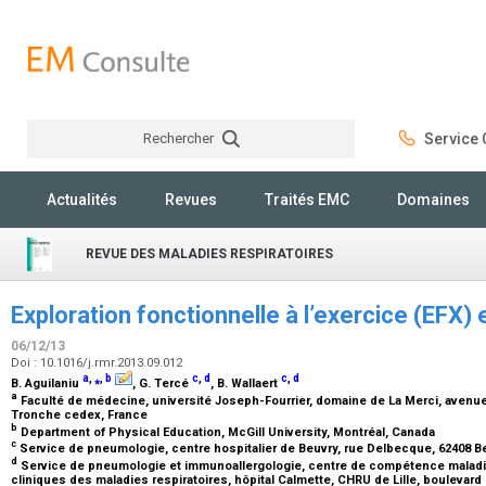
Rechercher
Service C
Rechercher
Actualités
Revues
Traités EMC
Domaines
REVUE DES MALADIES RESPIRATOIRES
Exploration fonctionnelle à l’exercice (EFX
06/12/13
Doi : 10.1016/j.rmr.2013.09.012
a
,
⁎
,
b
c
,
d
c
,
d
B. Aguilaniu
, G. Tercé
, B. Wallaert
a
Faculté de médecine, université Joseph-Fourrier, domaine de La Merci, avenu
Tronche cedex, France
b
Department of Physical Education, McGill University, Montréal, Canada
c
Service de pneumologie, centre hospitalier de Beuvry, rue Delbecque, 62408 B
d
Service de pneumologie et immunoallergologie, centre de compétence maladies 
cliniques des maladies respiratoires, hôpital Calmette, CHRU de Lille, boulevard 