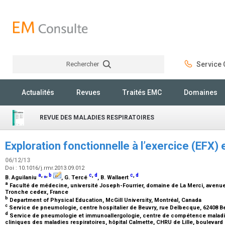
Rechercher
Service C
Rechercher
Actualités
Revues
Traités EMC
Domaines
REVUE DES MALADIES RESPIRATOIRES
Exploration fonctionnelle à l’exercice (EFX
06/12/13
Doi : 10.1016/j.rmr.2013.09.012
a
,
⁎
,
b
c
,
d
c
,
d
B. Aguilaniu
, G. Tercé
, B. Wallaert
a
Faculté de médecine, université Joseph-Fourrier, domaine de La Merci, avenu
Tronche cedex, France
b
Department of Physical Education, McGill University, Montréal, Canada
c
Service de pneumologie, centre hospitalier de Beuvry, rue Delbecque, 62408 B
d
Service de pneumologie et immunoallergologie, centre de compétence maladies 
cliniques des maladies respiratoires, hôpital Calmette, CHRU de Lille, boulevard 