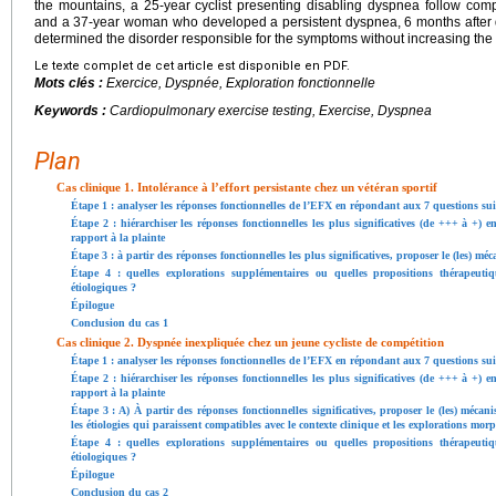
the mountains, a 25-year cyclist presenting disabling dyspnea follow compe
and a 37-year woman who developed a persistent dyspnea, 6 months after de
determined the disorder responsible for the symptoms without increasing the 
Le texte complet de cet article est disponible en PDF.
Mots clés :
Exercice, Dyspnée, Exploration fonctionnelle
Keywords :
Cardiopulmonary exercise testing, Exercise, Dyspnea
Plan
Cas clinique 1. Intolérance à l’effort persistante chez un vétéran sportif
Étape 1 : analyser les réponses fonctionnelles de l’EFX en répondant aux 7 questions su
Étape 2 : hiérarchiser les réponses fonctionnelles les plus significatives (de +++ à +) 
rapport à la plainte
Étape 3 : à partir des réponses fonctionnelles les plus significatives, proposer le (les) m
Étape 4 : quelles explorations supplémentaires ou quelles propositions thérapeuti
étiologiques ?
Épilogue
Conclusion du cas 1
Cas clinique 2. Dyspnée inexpliquée chez un jeune cycliste de compétition
Étape 1 : analyser les réponses fonctionnelles de l’EFX en répondant aux 7 questions su
Étape 2 : hiérarchiser les réponses fonctionnelles les plus significatives (de +++ à +) 
rapport à la plainte
Étape 3 : A) À partir des réponses fonctionnelles significatives, proposer le (les) méca
les étiologies qui paraissent compatibles avec le contexte clinique et les explorations mo
Étape 4 : quelles explorations supplémentaires ou quelles propositions thérapeuti
étiologiques ?
Épilogue
Conclusion du cas 2