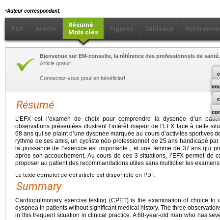
⁎
Auteur correspondant.
Résumé
PDF
Article
Figures
Tableaux
Référence
Mots clés
Bienvenue sur EM-consulte, la référence des professionnels de santé.
Article gratuit.
c
Connectez-vous pour en bénéficier!
vo
Résumé
co
L’EFX est l’examen de choix pour comprendre la dyspnée d’un patien
observations présentées illustrent l’intérêt majeur de l’EFX face à cette s
68
ans qui se plaint d’une dyspnée marquée au cours d’activités sportives d
rythme de ses amis, un cycliste néo-professionnel de 25
ans handicapé par
la puissance de l’exercice est importante ; et une femme de 37
ans qui pr
après son accouchement. Au cours de ces 3 situations, l’EFX permet de 
proposer au patient des recommandations utiles sans multiplier les examens
Le texte complet de cet article est disponible en PDF.
Summary
Cardiopulmonary exercise testing (CPET) is the examination of choice to
dyspnea in patients without significant medical history. The three observations
in this frequent situation in clinical practice. A 68-year-old man who has sev