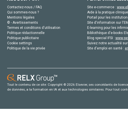
Contactez-nous / FAQ
Site e-commerce :
www.el
Qui sommes-nous ?
Aide à la pratique clinique
Mentions légales
Portail pour les institution
© - Avertissements
Site d'information sur l'E
Termes et conditions d'utilisation
E-learning pour les infirmi
Politique rédactionnelle
Bibliothèque d'e-books Els
Politique publicitaire
Blog special IFSI :
www.gen
Cookie settings
Suivez notre actualité sur
Politique de la vie privée
Site d'emploi en santé :
e
Tout le contenu de ce site: Copyright © 2026 Elsevier, ses concédants de licence e
de données, a la formation en IA et aux technologies similaires. Pour tout con