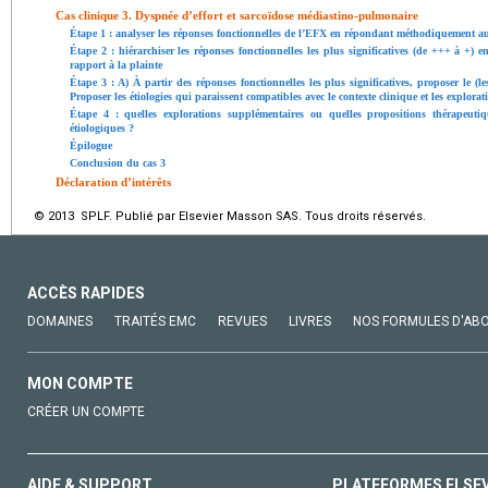
Cas clinique 3. Dyspnée d’effort et sarcoïdose médiastino-pulmonaire
Étape 1 : analyser les réponses fonctionnelles de l’EFX en répondant méthodiquement au
Étape 2 : hiérarchiser les réponses fonctionnelles les plus significatives (de +++ à +) 
rapport à la plainte
Étape 3 : A) À partir des réponses fonctionnelles les plus significatives, proposer le (
Proposer les étiologies qui paraissent compatibles avec le contexte clinique et les explor
Étape 4 : quelles explorations supplémentaires ou quelles propositions thérapeuti
étiologiques ?
Épilogue
Conclusion du cas 3
Déclaration d’intérêts
© 2013 SPLF. Publié par Elsevier Masson SAS. Tous droits réservés.
ACCÈS RAPIDES
DOMAINES
TRAITÉS EMC
REVUES
LIVRES
NOS FORMULES D'AB
MON COMPTE
CRÉER UN COMPTE
AIDE & SUPPORT
PLATEFORMES ELSE