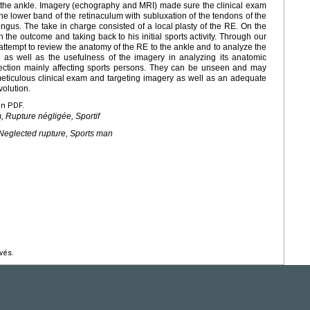
t the ankle. Imagery (echography and MRI) made sure the clinical exam
 the lower band of the retinaculum with subluxation of the tendons of the
 longus. The take in charge consisted of a local plasty of the RE. On the
th the outcome and taking back to his initial sports activity. Through our
 attempt to review the anatomy of the RE to the ankle and to analyze the
 as well as the usefulness of the imagery in analyzing its anatomic
ffection mainly affecting sports persons. They can be unseen and may
meticulous clinical exam and targeting imagery as well as an adequate
volution.
en PDF.
 Rupture négligée, Sportif
Neglected rupture, Sports man
vés.