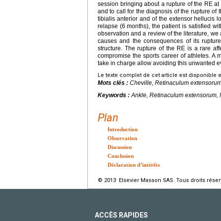
session bringing about a rupture of the RE a
and to call for the diagnosis of the rupture of
tibialis anterior and of the extensor hellucis
relapse (6
months), the patient is satisfied wi
observation and a review of the literature, we
causes and the consequences of its rupture
structure. The rupture of the RE is a rare a
compromise the sports career of athletes. A 
take in charge allow avoiding this unwanted e
Le texte complet de cet article est disponible 
Mots clés :
Cheville, Retinaculum extensorum,
Keywords :
Ankle, Retinaculum extensorum, 
Plan
Introduction
Observation
Discussion
Conclusion
Déclaration d’intérêts
© 2013 Elsevier Masson SAS. Tous droits réser
ACCÈS RAPIDES