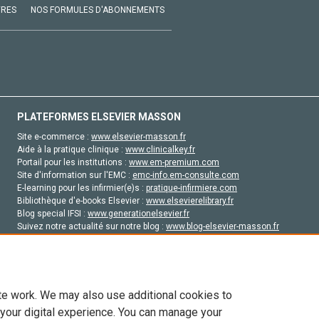
VRES
NOS FORMULES D'ABONNEMENTS
PLATEFORMES ELSEVIER MASSON
Site e-commerce :
www.elsevier-masson.fr
Aide à la pratique clinique :
www.clinicalkey.fr
Portail pour les institutions :
www.em-premium.com
Site d'information sur l'EMC :
emc-info.em-consulte.com
E-learning pour les infirmier(e)s :
pratique-infirmiere.com
Bibliothèque d'e-books Elsevier :
www.elsevierelibrary.fr
Blog special IFSI :
www.generationelsevier.fr
Suivez notre actualité sur notre blog :
www.blog-elsevier-masson.fr
Site d'emploi en santé :
emploisante.com
te work. We may also use additional cookies to
 your digital experience. You can manage your