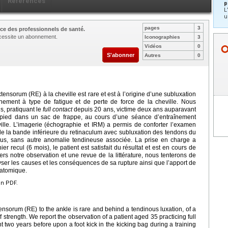
Références
p
L
u
pages
3
ce des professionnels de santé.
nécessite un abonnement.
Iconographies
3
Vidéos
0
S'abonner
Autres
0
ensorum (RE) à la cheville est rare et est à l’origine d’une subluxation
nnement à type de fatigue et de perte de force de la cheville. Nous
s, pratiquant le
full contact
depuis 20
ans, victime deux ans auparavant
 pied dans un sac de frappe, au cours d’une séance d’entraînement
lle. L’imagerie (échographie et IRM) a permis de conforter l’examen
 de la bande inférieure du retinaculum avec subluxation des tendons du
longus, sans autre anomalie tendineuse associée. La prise en charge a
r recul (6 mois), le patient est satisfait du résultat et est en cours de
avers notre observation et une revue de la littérature, nous tenterons de
lyser les causes et les conséquences de sa rupture ainsi que l’apport de
natomique.
en PDF.
ensorum (RE) to the ankle is rare and behind a tendinous luxation, of a
 strength. We report the observation of a patient aged 35 practicing full
nt two years before upon a foot kick in the kicking bag during a training