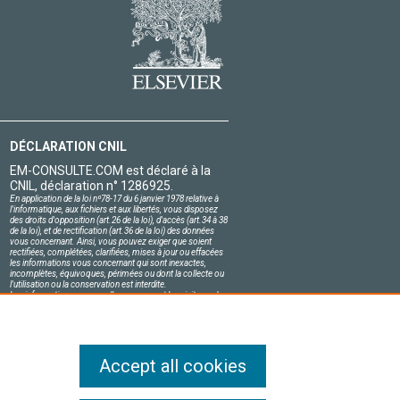
DÉCLARATION CNIL
EM-CONSULTE.COM est déclaré à la
CNIL, déclaration n° 1286925.
En application de la loi nº78-17 du 6 janvier 1978 relative à
l'informatique, aux fichiers et aux libertés, vous disposez
des droits d'opposition (art.26 de la loi), d'accès (art.34 à 38
de la loi), et de rectification (art.36 de la loi) des données
vous concernant. Ainsi, vous pouvez exiger que soient
rectifiées, complétées, clarifiées, mises à jour ou effacées
les informations vous concernant qui sont inexactes,
incomplètes, équivoques, périmées ou dont la collecte ou
l'utilisation ou la conservation est interdite.
Les informations personnelles concernant les visiteurs de
notre site, y compris leur identité, sont confidentielles.
Le responsable du site s'engage sur l'honneur à respecter
les conditions légales de confidentialité applicables en
France et à ne pas divulguer ces informations à des tiers.
Accept all cookies