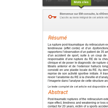
PDF
Article
Figures
Mots clés
Bienvenue sur EM-consulte, la référen
L’accès au texte intégral de cet article 
Résumé
La rupture post-traumatique du retinaculum ext
tendineuse (effet corde) et d’un dysfonctio
rapportons l’observation d’un patient de 35
an
d’un accident de sport, suite à un coup de
responsable d’une rupture du RE de la chevi
clinique et de poser le diagnostic de rupture
tibialis anterior et de l’extensor hallucis 
consisté en une plastie locale du RE. Au dernie
reprise de son activité sportive initiale. À tr
revoir l’anatomie du RE à la cheville et d’ana
l’imagerie dans l’analyse de cette structure a
Le texte complet de cet article est disponible 
Abstract
Post-traumatic ruptures of the retinaculum ext
rope effect, tiredness and weakening or loss of
contact for 20 years, victim of a sports accide