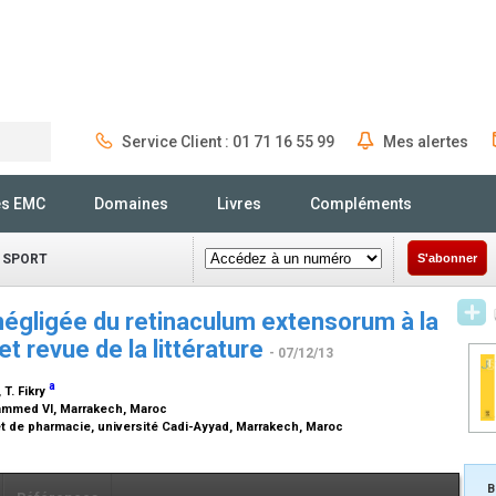
Service Client : 01 71 16 55 99
Mes alertes
Rechercher
és EMC
Domaines
Livres
Compléments
 SPORT
S'abonner
égligée du retinaculum extensorum à la
et revue de la littérature
- 07/12/13
a
, T. Fikry
ammed VI, Marrakech, Maroc
t de pharmacie, université Cadi-Ayyad, Marrakech, Maroc
B