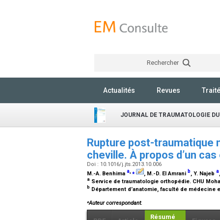
Rechercher
Actualités
Revues
Trait
JOURNAL DE TRAUMATOLOGIE DU
Rupture post-traumatique n
cheville. À propos d’un cas 
Doi : 10.1016/j.jts.2013.10.006
a
,
⁎
b
a
M.-A. Benhima
, M.-D. El Amrani
, Y. Najeb
a
Service de traumatologie orthopédie. CHU Moh
b
Département d’anatomie, faculté de médecine e
⁎
Auteur correspondant.
Résumé