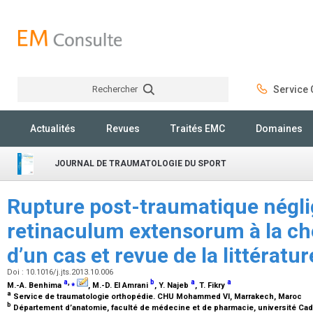
Rechercher
Service C
Rechercher
Actualités
Revues
Traités EMC
Domaines
JOURNAL DE TRAUMATOLOGIE DU SPORT
Rupture post-traumatique négli
retinaculum extensorum à la che
d’un cas et revue de la littératu
Doi : 10.1016/j.jts.2013.10.006
a
,
⁎
b
a
a
M.-A. Benhima
, M.-D. El Amrani
, Y. Najeb
, T. Fikry
a
Service de traumatologie orthopédie. CHU Mohammed VI, Marrakech, Maroc
b
Département d’anatomie, faculté de médecine et de pharmacie, université Ca