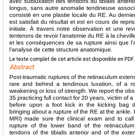
avec subluxation des tendons du tibialis anterior
longus, sans autre anomalie tendineuse associ
consisté en une plastie locale du RE. Au dernier 
est satisfait du résultat et est en cours de repri
initiale. À travers notre observation et une rev
tenterons de revoir l’anatomie du RE à la chevill
et les conséquences de sa rupture ainsi que l’
l’analyse de cette structure anatomique.
Le texte complet de cet article est disponible en PDF.
Abstract
Post-traumatic ruptures of the retinaculum exten
rare and behind a tendinous luxation, of a ro
weakening or loss of strength. We report the obs
35 practicing full contact for 20 years, victim of 
before upon a foot kick in the kicking bag d
bringing about a rupture of the RE at the ankle
MRI) made sure the clinical exam and to call 
rupture of the lower band of the retinaculum
tendons of the tibialis anterior and of the ext