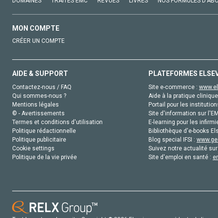
DOMAINES
TRAITÉS EMC
REVUES
LIVRES
NOS FORMULES D'AB
MON COMPTE
CRÉER UN COMPTE
AIDE & SUPPORT
PLATEFORMES ELSE
Contactez-nous / FAQ
Site e-commerce :
www.el
Qui sommes-nous ?
Aide à la pratique clinique
Mentions légales
Portail pour les institution
© - Avertissements
Site d'information sur l'E
Termes et conditions d'utilisation
E-learning pour les infirmi
Politique rédactionnelle
Bibliothèque d'e-books Els
Politique publicitaire
Blog special IFSI :
www.gen
Cookie settings
Suivez notre actualité sur
Politique de la vie privée
Site d'emploi en santé :
e