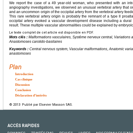
We report the case of a 49 year-old woman, who presented with an intr
angiography investigations, we observed an unusual vertebral artery that ori
and an uncommon origin of the occipital artery from the vertebral artery feedi
This rare vertebral artery origin is probably the remnant of a type II proatlan
occipital artery evoked a vascular development disease including a dural
result. These multiple vascular abnormalities could be explained by embryolo
Le texte complet de cet article est disponible en PDF.
Mots clés :
Malformations vasculaires, Système nerveux central, Variations a
Anastomoses carotido-basilaires
Keywords :
Central nervous system, Vascular malformations, Anatomic variati
anastomoses
Plan
Introduction
Cas clinique
Discussion
Conclusion
Déclaration d’intérêts
© 2013 Publié par Elsevier Masson SAS.
ACCÈS RAPIDES