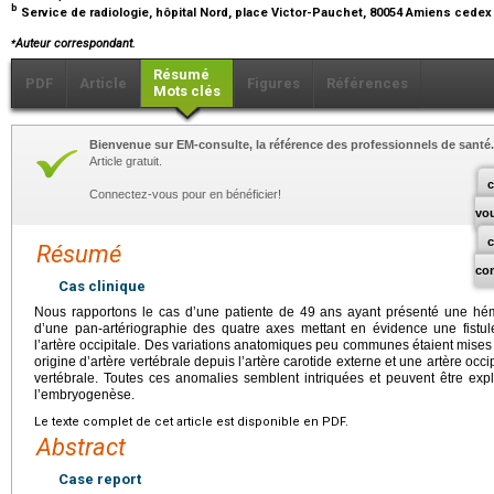
b
Service de radiologie, hôpital Nord, place Victor-Pauchet, 80054 Amiens cedex
⁎
Auteur correspondant.
Résumé
PDF
Article
Figures
Références
Mots clés
Bienvenue sur EM-consulte, la référence des professionnels de santé.
Article gratuit.
c
Connectez-vous pour en bénéficier!
vo
Résumé
co
Cas clinique
Nous rapportons le cas d’une patiente de 49
ans ayant présenté une hémo
d’une pan-artériographie des quatre axes mettant en évidence une fistul
l’artère occipitale. Des variations anatomiques peu communes étaient mises
origine d’artère vertébrale depuis l’artère carotide externe et une artère occ
vertébrale. Toutes ces anomalies semblent intriquées et peuvent être ex
l’embryogenèse.
Le texte complet de cet article est disponible en PDF.
Abstract
Case report