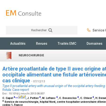
Rechercher
Service C
Rechercher
Actualités
Revues
Traités EMC
Domaines
NEUROCHIRURGIE
Artère proatlantale de type II avec origine 
occipitale alimentant une fistule artériovein
cas clinique
- 07/12/13
Type II proatlantal artery with unusual origin of the occipital artery feeding
fistula: Case report
Doi : 10.1016/j.neuchi.2013.08.007
a
,
⁎
a
a
a
a
C. Capel
, J. Peltier
, M. Lefranc
, C. Desenclos
, C. Chivot
, H. Der
a
Service de neurochirurgie, hôpital Nord, centre hospitalier universitaire d’Am
cedex 1, France