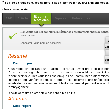
b
Service de radiologie, hôpital Nord, place Victor-Pauchet, 80054 Amiens cedex
⁎
Auteur correspondant.
Résumé
PDF
Article
Figures
Références
Mots clés
Bienvenue sur EM-consulte, la référence des professionnels de santé.
Article gratuit.
c
Connectez-vous pour en bénéficier!
vo
Résumé
co
Cas clinique
Nous rapportons le cas d’une patiente de 49
ans ayant présenté une hémo
d’une pan-artériographie des quatre axes mettant en évidence une fistul
l’artère occipitale. Des variations anatomiques peu communes étaient mises
origine d’artère vertébrale depuis l’artère carotide externe et une artère occ
vertébrale. Toutes ces anomalies semblent intriquées et peuvent être ex
l’embryogenèse.
Le texte complet de cet article est disponible en PDF.
Abstract
Case report