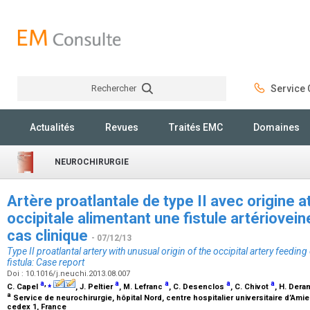
Rechercher
Service C
Rechercher
Actualités
Revues
Traités EMC
Domaines
NEUROCHIRURGIE
Artère proatlantale de type II avec origine 
occipitale alimentant une fistule artériovein
cas clinique
- 07/12/13
Type II proatlantal artery with unusual origin of the occipital artery feeding
fistula: Case report
Doi : 10.1016/j.neuchi.2013.08.007
a
,
⁎
a
a
a
a
C. Capel
, J. Peltier
, M. Lefranc
, C. Desenclos
, C. Chivot
, H. Der
a
Service de neurochirurgie, hôpital Nord, centre hospitalier universitaire d’Am
cedex 1, France