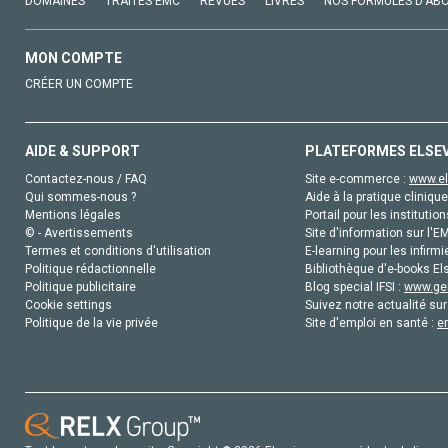
DOMAINES
TRAITÉS EMC
REVUES
LIVRES
NOS FORMULES D'AB
MON COMPTE
CRÉER UN COMPTE
AIDE & SUPPORT
PLATEFORMES ELSE
Contactez-nous / FAQ
Site e-commerce :
www.el
Qui sommes-nous ?
Aide à la pratique clinique
Mentions légales
Portail pour les institution
© - Avertissements
Site d'information sur l'E
Termes et conditions d'utilisation
E-learning pour les infirmi
Politique rédactionnelle
Bibliothèque d'e-books Els
Politique publicitaire
Blog special IFSI :
www.gen
Cookie settings
Suivez notre actualité sur
Politique de la vie privée
Site d'emploi en santé :
e