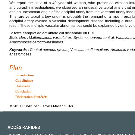
We report the case of a 49 year-old woman, who presented with an intr
angiography investigations, we observed an unusual vertebral artery that ori
and an uncommon origin of the occipital artery from the vertebral artery feedi
This rare vertebral artery origin is probably the remnant of a type II proatlan
occipital artery evoked a vascular development disease including a dural
result. These multiple vascular abnormalities could be explained by embryolo
Le texte complet de cet article est disponible en PDF.
Mots clés :
Malformations vasculaires, Système nerveux central, Variations a
Anastomoses carotido-basilaires
Keywords :
Central nervous system, Vascular malformations, Anatomic variati
anastomoses
Plan
Introduction
Cas clinique
Discussion
Conclusion
Déclaration d’intérêts
© 2013 Publié par Elsevier Masson SAS.
ACCÈS RAPIDES