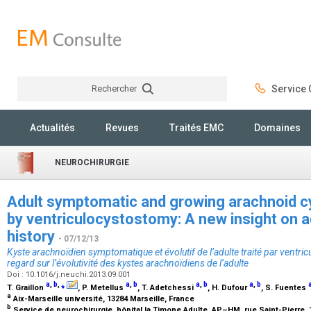
Rechercher
Service C
Rechercher
Actualités
Revues
Traités EMC
Domaines
NEUROCHIRURGIE
Adult symptomatic and growing arachnoid cy
by ventriculocystostomy: A new insight on a
history
- 07/12/13
Kyste arachnoïdien symptomatique et évolutif de l’adulte traité par ventri
regard sur l’évolutivité des kystes arachnoïdiens de l’adulte
Doi : 10.1016/j.neuchi.2013.09.001
a
,
b
,
⁎
a
,
b
a
,
b
a
,
b
T. Graillon
, P. Metellus
, T. Adetchessi
, H. Dufour
, S. Fuentes
a
Aix-Marseille université, 13284 Marseille, France
b
Service de neurochirurgie, hôpital la Timone Adulte, AP–HM, rue Saint-Pierre,