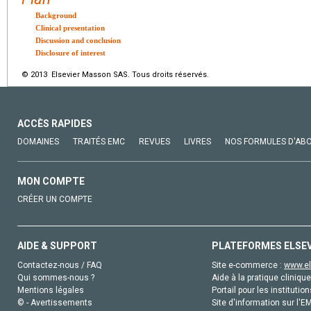
Background
Clinical presentation
Discussion and conclusion
Disclosure of interest
© 2013 Elsevier Masson SAS. Tous droits réservés.
ACCÈS RAPIDES
DOMAINES
TRAITÉS EMC
REVUES
LIVRES
NOS FORMULES D'AB
MON COMPTE
CRÉER UN COMPTE
AIDE & SUPPORT
PLATEFORMES ELSE
Contactez-nous / FAQ
Site e-commerce :
www.el
Qui sommes-nous ?
Aide à la pratique clinique
Mentions légales
Portail pour les institution
© - Avertissements
Site d'information sur l'E