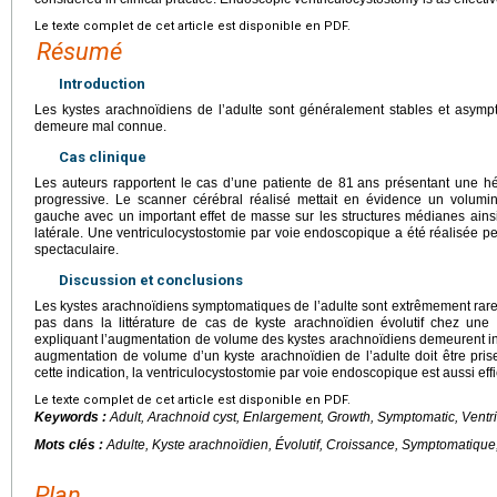
Le texte complet de cet article est disponible en PDF.
Résumé
Introduction
Les kystes arachnoïdiens de l’adulte sont généralement stables et asympt
demeure mal connue.
Cas clinique
Les auteurs rapportent le cas d’une patiente de 81
ans présentant une hé
progressive. Le scanner cérébral réalisé mettait en évidence un volumi
gauche avec un important effet de masse sur les structures médianes ains
latérale. Une ventriculocystostomie par voie endoscopique a été réalisée p
spectaculaire.
Discussion et conclusions
Les kystes arachnoïdiens symptomatiques de l’adulte sont extrêmement rare
pas dans la littérature de cas de kyste arachnoïdien évolutif chez un
expliquant l’augmentation de volume des kystes arachnoïdiens demeurent inc
augmentation de volume d’un kyste arachnoïdien de l’adulte doit être pri
cette indication, la ventriculocystostomie par voie endoscopique est aussi eff
Le texte complet de cet article est disponible en PDF.
Keywords :
Adult, Arachnoid cyst, Enlargement, Growth, Symptomatic, Vent
Mots clés :
Adulte, Kyste arachnoïdien, Évolutif, Croissance, Symptomatique
Plan