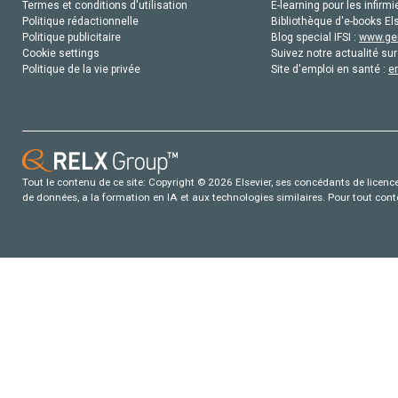
Termes et conditions d'utilisation
E-learning pour les infirmi
Politique rédactionnelle
Bibliothèque d'e-books Els
Politique publicitaire
Blog special IFSI :
www.gen
Cookie settings
Suivez notre actualité sur
Politique de la vie privée
Site d'emploi en santé :
e
Tout le contenu de ce site: Copyright © 2026 Elsevier, ses concédants de licence e
de données, a la formation en IA et aux technologies similaires. Pour tout con