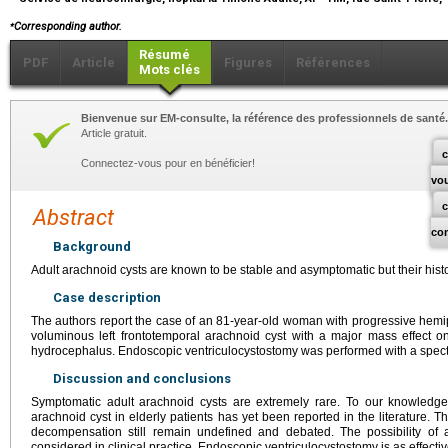
⁎
Corresponding author.
Résumé
PDF
Article
Figures
Références
Mots clés
Bienvenue sur EM-consulte, la référence des professionnels de santé.
Article gratuit.
c
Connectez-vous pour en bénéficier!
vo
Abstract
co
Background
Adult arachnoid cysts are known to be stable and asymptomatic but their his
Case description
The authors report the case of an 81-year-old woman with progressive hem
voluminous left frontotemporal arachnoid cyst with a major mass effect o
hydrocephalus. Endoscopic ventriculocystostomy was performed with a spec
Discussion and conclusions
Symptomatic adult arachnoid cysts are extremely rare. To our knowledge,
arachnoid cyst in elderly patients has yet been reported in the literature
decompensation still remain undefined and debated. The possibility of 
considered in clinical practice. Endoscopic ventriculocystostomy is as effectiv