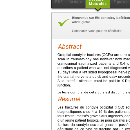
PDF
Article
Figures
Mots clés
Bienvenue sur EM-consulte, la référen
Article gratuit.
Connectez-vous pour en bénéficier!
Abstract
Occipital condylar fractures (OCFs) are rare 
scan in traumatology has however now made 
craniospinal traumatized patients and 0.4 t
describes a patient who was not diagnosed wit
15 days later a left sided hypoglossal nerve p
the cranial nerve is a quick and easy procedu
Also, careful attention must be paid to X-
junction.
Le texte complet de cet article est disponible 
Résumé
Les fractures du condyle occipital (FCO) son
diagnostiquées chez 4 à 19 % des patients p
tous les traumatisés graves aux urgences, depu
d’un jeune patient hospitalisé pour paralysie
fracture du condyle occipital gauche, passée 
dépistage de ce type de fracture par un ex