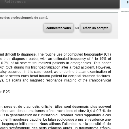
Références
p
ce des professionnels de santé.
connectez-vous
ou
créez un compte
and difficult to diagnose. The routine use of computed tomography (CT)
their diagnosis easier, with an estimated frequency of 4 to 19% of
o 0.7% of all severe traumatized patients in emergencies. This paper
h OCF during his first hospitalization after a road accident. However,
alsy occurred. In this case report, we underline that an examination of
re to screen each head trauma patient for occipital foramen fractures.
Rays, CT scans and magnetic resonance imaging of the craniocervical
en PDF.
t rares et de diagnostic difficile. Elles sont désormais plus souvent
résentant des traumatismes crânio-rachidiens et chez 0,4 à 0,7 % de
is la généralisation de l’utilisation du scanner. Nous rapportons le cas
 du nerf hypoglosse gauche. Le bilan étiologique a mis en évidence une
inaperçue initialement. Nous attirons l’attention sur la possibilité de
amen systématique des nerfs crâniens après un traumatisme crânio-