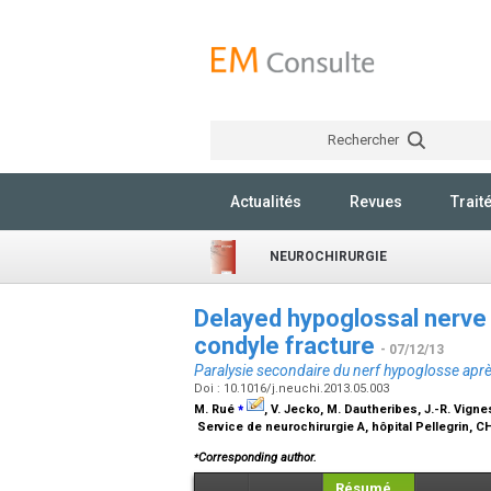
Rechercher
Actualités
Revues
Trait
NEUROCHIRURGIE
Delayed hypoglossal nerve 
condyle fracture
- 07/12/13
Paralysie secondaire du nerf hypoglosse aprè
Doi : 10.1016/j.neuchi.2013.05.003
⁎
M. Rué
, V. Jecko, M. Dautheribes, J.-R. Vigne
Service de neurochirurgie A, hôpital Pellegrin,
⁎
Corresponding author.
Résumé