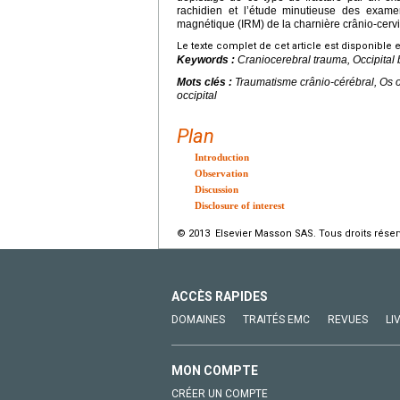
rachidien et l’étude minutieuse des exam
magnétique (IRM) de la charnière crânio-cervic
Le texte complet de cet article est disponible 
Keywords :
Craniocerebral trauma, Occipital 
Mots clés :
Traumatisme crânio-cérébral, Os o
occipital
Plan
Introduction
Observation
Discussion
Disclosure of interest
© 2013 Elsevier Masson SAS. Tous droits réser
ACCÈS RAPIDES
DOMAINES
TRAITÉS EMC
REVUES
LI
MON COMPTE
CRÉER UN COMPTE