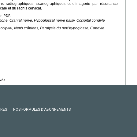
ens radiographiques, scanographiques et d’imagerie par résonance
ale et du rachis cervical.
en PDF.
bone, Cranial nerve, Hypoglossal nerve palsy, Occipital condyle
ccipital, Nerfs crâniens, Paralysie du nerf hypoglosse, Condyle
vés.
VRES
NOS FORMULES D'ABONNEMENTS