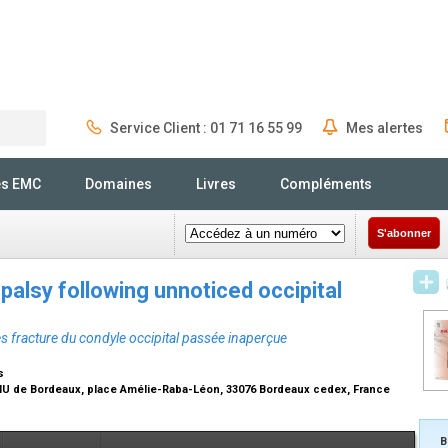
Service Client : 01 71 16 55 99
Mes alertes
Rechercher
és EMC
Domaines
Livres
Compléments
S'abonner
palsy following unnoticed occipital
s fracture du condyle occipital passée inaperçue
s
 CHU de Bordeaux, place Amélie-Raba-Léon, 33076 Bordeaux cedex, France
B