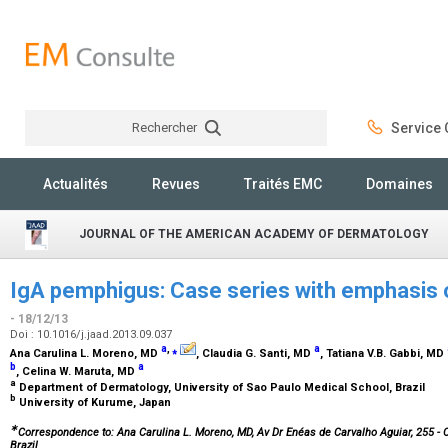
Rechercher
Service C
Rechercher
Actualités
Revues
Traités EMC
Domaines
JOURNAL OF THE AMERICAN ACADEMY OF DERMATOLOGY
IgA pemphigus: Case series with emphasis 
- 18/12/13
Doi : 10.1016/j.jaad.2013.09.037
a
,
⁎
a
Ana Carulina L. Moreno,
MD
, Claudia G. Santi,
MD
, Tatiana V.B. Gabbi,
MD
b
a
, Celina W. Maruta,
MD
a
Department of Dermatology, University of Sao Paulo Medical School, Brazil
b
University of Kurume, Japan
∗
Correspondence to: Ana Carulina L. Moreno, MD, Av Dr Enéas de Carvalho Aguiar, 255 -
Brazil