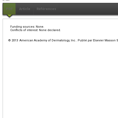
PDF
Article
Références
Funding sources: None.
Conflicts of interest: None declared.
© 2013 American Academy of Dermatology, Inc.. Publié par Elsevier Masson SA