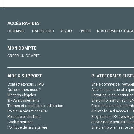
ACCÈS RAPIDES
DOMAINES
TRAITÉS EMC
REVUES
LIVRES
NOS FORMULES D'AB
MON COMPTE
CRÉER UN COMPTE
AIDE & SUPPORT
PLATEFORMES ELSE
Contactez-nous / FAQ
Site e-commerce :
www.el
Qui sommes-nous ?
Aide à la pratique clinique
Mentions légales
Portail pour les institution
© - Avertissements
Site d'information sur l'E
Termes et conditions d'utilisation
E-learning pour les infirmi
Politique rédactionnelle
Bibliothèque d'e-books Els
Politique publicitaire
Blog special IFSI :
www.gen
Cookie settings
Suivez notre actualité sur
Politique de la vie privée
Site d'emploi en santé :
e