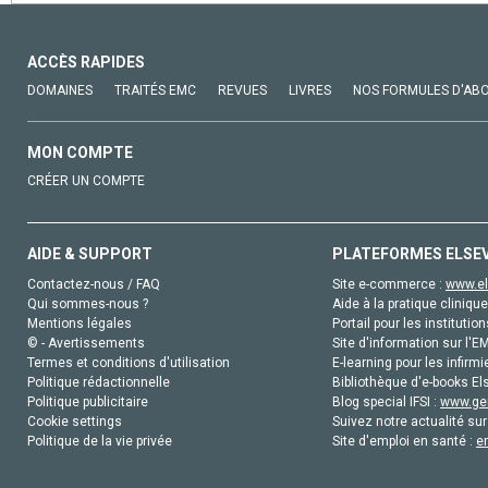
ACCÈS RAPIDES
DOMAINES
TRAITÉS EMC
REVUES
LIVRES
NOS FORMULES D'AB
MON COMPTE
CRÉER UN COMPTE
AIDE & SUPPORT
PLATEFORMES ELSE
Contactez-nous / FAQ
Site e-commerce :
www.el
Qui sommes-nous ?
Aide à la pratique clinique
Mentions légales
Portail pour les institution
© - Avertissements
Site d'information sur l'E
Termes et conditions d'utilisation
E-learning pour les infirmi
Politique rédactionnelle
Bibliothèque d'e-books Els
Politique publicitaire
Blog special IFSI :
www.gen
Cookie settings
Suivez notre actualité sur
Politique de la vie privée
Site d'emploi en santé :
e