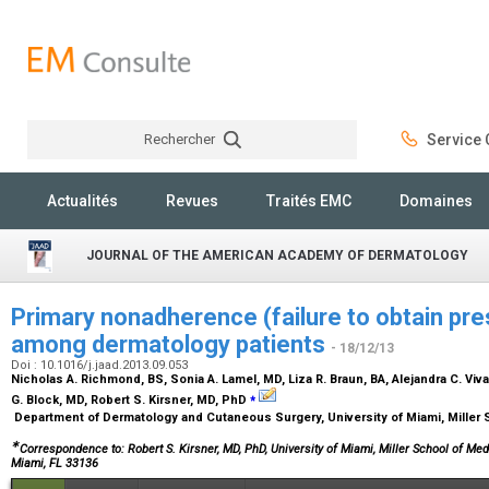
Rechercher
Service C
Rechercher
Actualités
Revues
Traités EMC
Domaines
JOURNAL OF THE AMERICAN ACADEMY OF DERMATOLOGY
Primary nonadherence (failure to obtain pr
among dermatology patients
- 18/12/13
Doi : 10.1016/j.jaad.2013.09.053
Nicholas A. Richmond,
BS
, Sonia A. Lamel,
MD
, Liza R. Braun,
BA
, Alejandra C. Viv
⁎
G. Block,
MD
, Robert S. Kirsner,
MD, PhD
Department of Dermatology and Cutaneous Surgery, University of Miami, Miller 
∗
Correspondence to: Robert S. Kirsner, MD, PhD, University of Miami, Miller School of 
Miami, FL 33136