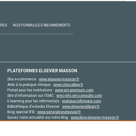
VRES
NOS FORMULES D'ABONNEMENTS
PLATEFORMES ELSEVIER MASSON
Site e-commerce :
www.elsevier-masson.fr
Aide à la pratique clinique :
www.clinicalkey.fr
Portail pour les institutions :
www.em-premium.com
Site d'information sur l'EMC :
emc-info.em-consulte.com
E-learning pour les infirmier(e)s :
pratique-infirmiere.com
Bibliothèque d'e-books Elsevier :
www.elsevierelibrary.fr
Blog special IFSI :
www.generationelsevier.fr
Suivez notre actualité sur notre blog :
www.blog-elsevier-masson.fr
Site d'emploi en santé :
emploisante.com