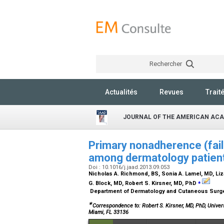
Rechercher
Actualités
Revues
Trait
JOURNAL OF THE AMERICAN AC
Primary nonadherence (fail
among dermatology patien
Doi : 10.1016/j.jaad.2013.09.053
Nicholas A. Richmond,
BS
, Sonia A. Lamel,
MD
, Li
⁎
G. Block,
MD
, Robert S. Kirsner,
MD, PhD
Department of Dermatology and Cutaneous Surgery,
∗
Correspondence to: Robert S. Kirsner, MD, PhD, Unive
Miami, FL 33136