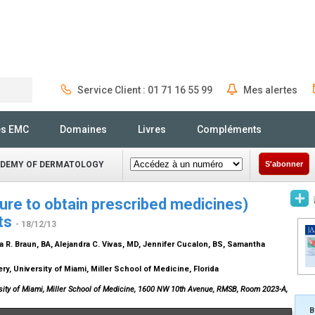
Service Client : 01 71 16 55 99
Mes alertes
Rechercher
és EMC
Domaines
Livres
Compléments
ADEMY OF DERMATOLOGY
S'abonner
ure to obtain prescribed medicines)
ts
- 18/12/13
za R. Braun,
BA
, Alejandra C. Vivas,
MD
, Jennifer Cucalon,
BS
, Samantha
 University of Miami, Miller School of Medicine, Florida
rsity of Miami, Miller School of Medicine, 1600 NW 10th Avenue, RMSB, Room 2023-A,
B