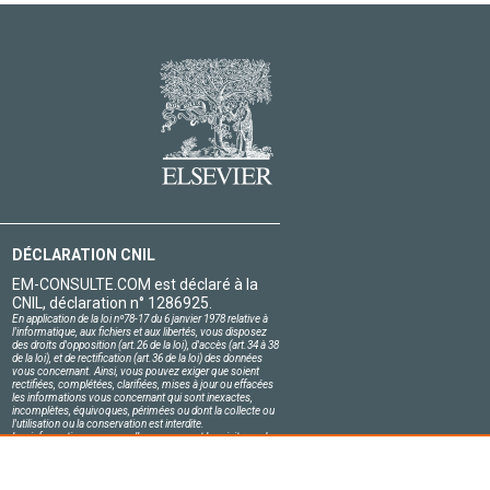
DÉCLARATION CNIL
EM-CONSULTE.COM est déclaré à la
CNIL, déclaration n° 1286925.
En application de la loi nº78-17 du 6 janvier 1978 relative à
l'informatique, aux fichiers et aux libertés, vous disposez
des droits d'opposition (art.26 de la loi), d'accès (art.34 à 38
de la loi), et de rectification (art.36 de la loi) des données
vous concernant. Ainsi, vous pouvez exiger que soient
rectifiées, complétées, clarifiées, mises à jour ou effacées
les informations vous concernant qui sont inexactes,
incomplètes, équivoques, périmées ou dont la collecte ou
l'utilisation ou la conservation est interdite.
Les informations personnelles concernant les visiteurs de
notre site, y compris leur identité, sont confidentielles.
Le responsable du site s'engage sur l'honneur à respecter
les conditions légales de confidentialité applicables en
France et à ne pas divulguer ces informations à des tiers.