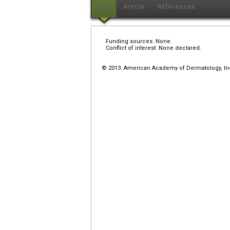
PDF
Article
Références
Funding sources: None.
Conflict of interest: None declared.
© 2013 American Academy of Dermatology, Inc..