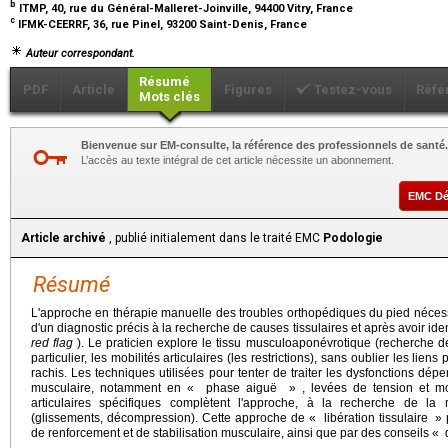
b
ITMP, 40, rue du Général-Malleret-Joinville, 94400 Vitry, France
c
IFMK-CEERRF, 36, rue Pinel, 93200 Saint-Denis, France
Auteur correspondant.
Résumé
PDF
Article
Figures
Testez-vous
Réfé
Mots clés
Bienvenue sur EM-consulte, la référence des professionnels de santé.
L’accès au texte intégral de cet article nécessite un abonnement.
EMC D
Article archivé
, publié initialement dans le traité EMC
Podologie
Résumé
L'approche en thérapie manuelle des troubles orthopédiques du pied nécess
d'un diagnostic précis à la recherche de causes tissulaires et après avoir iden
red flag
). Le praticien explore le tissu musculoaponévrotique (recherche de 
particulier, les mobilités articulaires (les restrictions), sans oublier les lie
rachis. Les techniques utilisées pour tenter de traiter les dysfonctions dépe
musculaire, notamment en « phase aiguë » , levées de tension et mobi
articulaires spécifiques complètent l'approche, à la recherche de la r
(glissements, décompression). Cette approche de « libération tissulaire »
de renforcement et de stabilisation musculaire, ainsi que par des conseils «