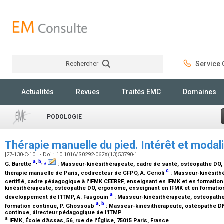
Rechercher
Service C
Rechercher
Actualités
Revues
Traités EMC
Domaines
PODOLOGIE
Thérapie manuelle du pied. Intérêt et modal
[27-130-C-10] - Doi : 10.1016/S0292-062X(13)53790-1
a
,
b
,
⁎
G. Barette
:
Masseur-kinésithérapeute, cadre de santé, ostéopathe DO, e
c
thérapie manuelle de Paris, codirecteur de CFPO
, A. Cerioli
:
Masseur-kinésithé
certifié, cadre pédagogique à l'IFMK CEERRF, enseignant en IFMK et en formatio
kinésithérapeute, ostéopathe DO, ergonome, enseignant en IFMK et en formation
a
développement de l'ITMP
, A. Faugouin
:
Masseur-kinésithérapeute, ostéopathe
a
,
b
formation continue
, P. Ghossoub
:
Masseur-kinésithérapeute, ostéopathe DN
continue, directeur pédagogique de l'ITMP
a
IFMK, École d'Assas, 56, rue de l'Église, 75015 Paris, France