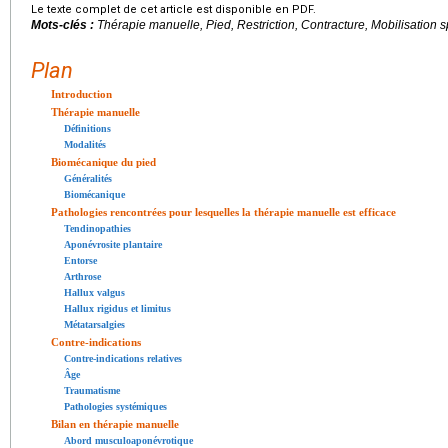
Le texte complet de cet article est disponible en PDF.
Mots-clés :
Thérapie manuelle, Pied, Restriction, Contracture, Mobilisation s
Plan
Introduction
Thérapie manuelle
Définitions
Modalités
Biomécanique du pied
Généralités
Biomécanique
Pathologies rencontrées pour lesquelles la thérapie manuelle est efficace
Tendinopathies
Aponévrosite plantaire
Entorse
Arthrose
Hallux valgus
Hallux rigidus et limitus
Métatarsalgies
Contre-indications
Contre-indications relatives
Âge
Traumatisme
Pathologies systémiques
Bilan en thérapie manuelle
Abord musculoaponévrotique