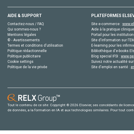
AIDE & SUPPORT
PLATEFORMES ELSE
Contactez-nous / FAQ
Site e-commerce :
www.el
Qui sommes-nous ?
Aide à la pratique clinique
Mentions légales
Portail pour les institution
© - Avertissements
Site d'information sur l'E
Termes et conditions d'utilisation
E-learning pour les infirmi
Politique rédactionnelle
Bibliothèque d'e-books Els
Politique publicitaire
Blog special IFSI :
www.gen
Cookie settings
Suivez notre actualité sur
Politique de la vie privée
Site d'emploi en santé :
e
Tout le contenu de ce site: Copyright © 2026 Elsevier, ses concédants de licence e
de données, a la formation en IA et aux technologies similaires. Pour tout con