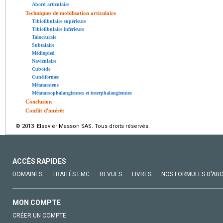
Abord articulaire
Techniques de mobilisation articulaire
Tibiofibulaire supérieure
Tibiofibulaire inférieure
Talocrurale
Subtalaire
Médiopied
Naviculaire
Cuboïde
Cunéiformes
Métatarsiens
Métatarsophalangiennes et interphalangiennes
Conclusion
Conflit d'intérêt
© 2013 Elsevier Masson SAS. Tous droits réservés.
ACCÈS RAPIDES
DOMAINES
TRAITÉS EMC
REVUES
LIVRES
NOS FORMULES D'AB
MON COMPTE
CRÉER UN COMPTE