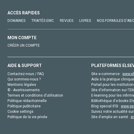
ACCÈS RAPIDES
DOMAINES
TRAITÉS EMC
REVUES
LIVRES
NOS FORMULES D'AB
MON COMPTE
CRÉER UN COMPTE
AIDE & SUPPORT
PLATEFORMES ELSE
Contactez-nous / FAQ
Site e-commerce :
www.el
Qui sommes-nous ?
Aide à la pratique clinique
Mentions légales
Portail pour les institution
© - Avertissements
Site d'information sur l'E
Termes et conditions d'utilisation
E-learning pour les infirmi
Politique rédactionnelle
Bibliothèque d'e-books Els
Politique publicitaire
Blog special IFSI :
www.gen
Cookie settings
Suivez notre actualité sur
Politique de la vie privée
Site d'emploi en santé :
e