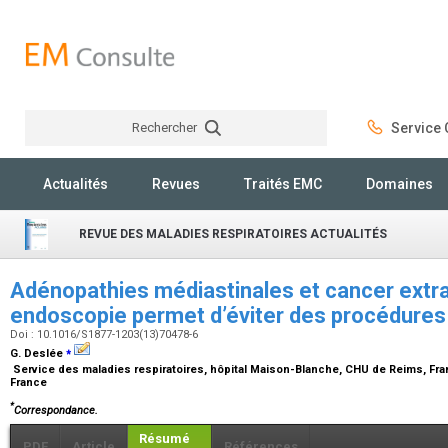
Rechercher
Service C
Rechercher
Actualités
Revues
Traités EMC
Domaines
REVUE DES MALADIES RESPIRATOIRES ACTUALITÉS
Adénopathies médiastinales et cancer extra
endoscopie permet d’éviter des procédures
Doi : 10.1016/S1877-1203(13)70478-6
⁎
G. Deslée
Service des maladies respiratoires, hôpital Maison-Blanche, CHU de Reims, Fra
France
*
Correspondance.
Résumé
PDF
Article
Références