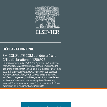
DÉCLARATION CNIL
EM-CONSULTE.COM est déclaré à la
CNIL, déclaration n° 1286925.
En application de la loi nº78-17 du 6 janvier 1978 relative à
l'informatique, aux fichiers et aux libertés, vous disposez
des droits d'opposition (art.26 de la loi), d'accès (art.34 à 38
de la loi), et de rectification (art.36 de la loi) des données
vous concernant. Ainsi, vous pouvez exiger que soient
rectifiées, complétées, clarifiées, mises à jour ou effacées
les informations vous concernant qui sont inexactes,
incomplètes, équivoques, périmées ou dont la collecte ou
l'utilisation ou la conservation est interdite.
Les informations personnelles concernant les visiteurs de
notre site, y compris leur identité, sont confidentielles.
Le responsable du site s'engage sur l'honneur à respecter
les conditions légales de confidentialité applicables en
France et à ne pas divulguer ces informations à des tiers.