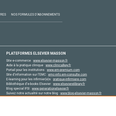
VRES
NOS FORMULES D'ABONNEMENTS
PLATEFORMES ELSEVIER MASSON
Site e-commerce :
www.elsevier-masson.fr
Aide à la pratique clinique :
www.clinicalkey.fr
Portail pour les institutions :
www.em-premium.com
Site d'information sur l'EMC :
emc-info.em-consulte.com
E-learning pour les infirmier(e)s :
pratique-infirmiere.com
Bibliothèque d'e-books Elsevier :
www.elsevierelibrary.fr
Blog special IFSI :
www.generationelsevier.fr
Suivez notre actualité sur notre blog :
www.blog-elsevier-masson.fr
Site d'emploi en santé :
emploisante.com