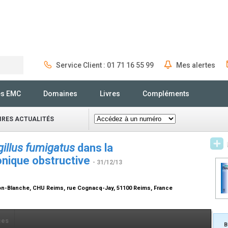
Service Client : 01 71 16 55 99
Mes alertes
Rechercher
és EMC
Domaines
Livres
Compléments
IRES ACTUALITÉS
illus fumigatus
dans la
nique obstructive
- 31/12/13
son-Blanche, CHU Reims, rue Cognacq-Jay, 51100 Reims, France
ces
B