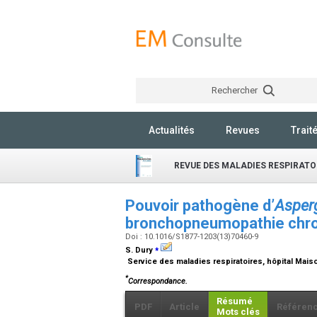
Rechercher
Actualités
Revues
Trait
REVUE DES MALADIES RESPIRATO
Pouvoir pathogène d’
Asperg
bronchopneumopathie chro
Doi : 10.1016/S1877-1203(13)70460-9
⁎
S. Dury
Service des maladies respiratoires, hôpital Mai
*
Correspondance.
Résumé
PDF
Article
Référen
Mots clés