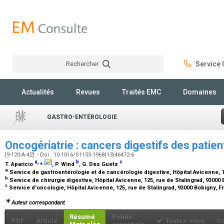
Rechercher
Service C
Rechercher
Actualités
Revues
Traités EMC
Domaines
GASTRO-ENTÉROLOGIE
Oncogériatrie : cancers digestifs des patie
[9-120-A-42] - Doi : 10.1016/S1155-1968(13)46472-6
a
,
⁎
b
c
T. Aparicio
, P. Wind
, G. Des Guetz
a
Service de gastroentérologie et de cancérologie digestive, Hôpital Avicenne, 1
b
Service de chirurgie digestive, Hôpital Avicenne, 125, rue de Stalingrad, 93000
c
Service d'oncologie, Hôpital Avicenne, 125, rue de Stalingrad, 93000 Bobigny, 
Auteur correspondant.
Résumé
Points
PDF
Article
Testez-vous
C