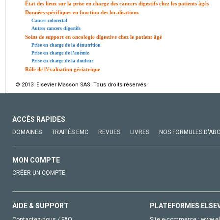
État des lieux sur la prise en charge des cancers digestifs chez les patients âgés
Données spécifiques en fonction des localisations
Cancer colorectal
Autres cancers digestifs
Soins de support en oncologie digestive chez le patient âgé
Prise en charge de la dénutrition
Prise en charge de l'anémie
Prise en charge de la douleur
Rôle de l'évaluation gériatrique
© 2013 Elsevier Masson SAS. Tous droits réservés.
ACCÈS RAPIDES
DOMAINES
TRAITÉS EMC
REVUES
LIVRES
NOS FORMULES D'AB
MON COMPTE
CRÉER UN COMPTE
AIDE & SUPPORT
PLATEFORMES ELSE
Contactez-nous / FAQ
Site e-commerce :
www.el