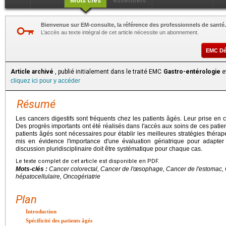
Mots clés
essentiels
Bienvenue sur EM-consulte, la référence des professionnels de santé.
L’accès au texte intégral de cet article nécessite un abonnement.
EMC D
Article archivé
, publié initialement dans le traité EMC
Gastro-entérologie
et
cliquez ici pour y accéder
Résumé
Les cancers digestifs sont fréquents chez les patients âgés. Leur prise en
Des progrès importants ont été réalisés dans l'accès aux soins de ces pati
patients âgés sont nécessaires pour établir les meilleures stratégies thérap
mis en évidence l'importance d'une évaluation gériatrique pour adapter
discussion pluridisciplinaire doit être systématique pour chaque cas.
Le texte complet de cet article est disponible en PDF.
Mots-clés :
Cancer colorectal, Cancer de l'œsophage, Cancer de l'estomac
hépatocellulaire, Oncogériatrie
Plan
Introduction
Spécificité des patients âgés