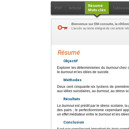
Résumé
PDF
Article
Tableau
Mots clés
Bienvenue sur EM-consulte, la référen
L’accès au texte intégral de cet article 
Résumé
Objectif
Explorer les déterminismes du
burnout
chez d
le
burnout
et les idées de suicide.
Méthodes
Deux cent cinquante-six lycéens de première 
aux idées suicidaires, au
burnout
, au stress s
Résultats
Le
burnout
est prédit par le stress scolaire, 
des pairs ; le perfectionnisme cependant app
un effet médiateur entre le
burnout
et les idées
Conclusion
Il est par conséquent important de tenir compt