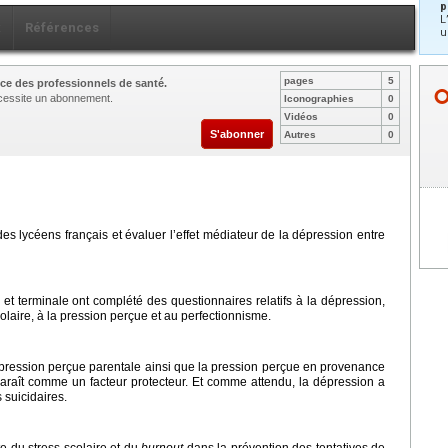
p
L
x
Références
u
pages
5
ce des professionnels de santé.
nécessite un abonnement.
Iconographies
0
Vidéos
0
S'abonner
Autres
0
es lycéens français et évaluer l’effet médiateur de la dépression entre
et terminale ont complété des questionnaires relatifs à la dépression,
colaire, à la pression perçue et au perfectionnisme.
la pression perçue parentale ainsi que la pression perçue en provenance
araît comme un facteur protecteur. Et comme attendu, la dépression a
 suicidaires.
e du stress scolaire et du
burnout
dans la prévention des tentatives de