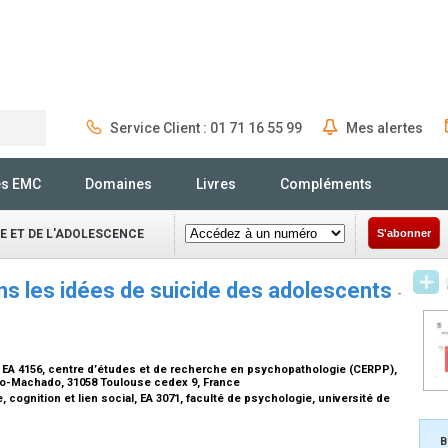
Service Client : 01 71 16 55 99
Mes alertes
Rechercher
és EMC
Domaines
Livres
Compléments
E ET DE L'ADOLESCENCE
S'abonner
ns les idées de suicide des adolescents
-
, EA 4156, centre d’études et de recherche en psychopathologie (CERPP),
onio-Machado, 31058 Toulouse cedex 9, France
 cognition et lien social, EA 3071, faculté de psychologie, université de
B