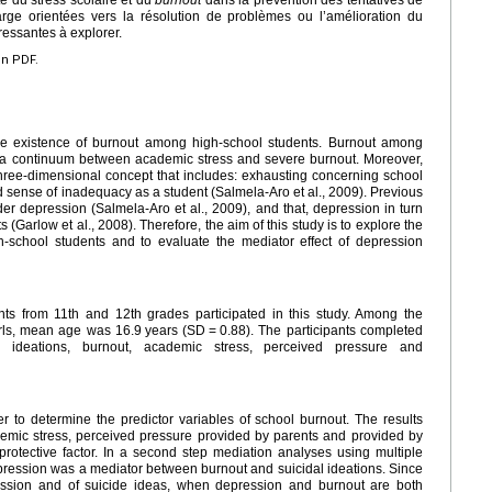
rge orientées vers la résolution de problèmes ou l’amélioration du
éressantes à explorer.
en PDF.
he existence of burnout among high-school students. Burnout among
 a continuum between academic stress and severe burnout. Moreover,
 three-dimensional concept that includes: exhausting concerning school
 sense of inadequacy as a student (Salmela-Aro et al., 2009). Previous
 depression (Salmela-Aro et al., 2009), and that, depression in turn
(Garlow et al., 2008). Therefore, the aim of this study is to explore the
school students and to evaluate the mediator effect of depression
nts from 11th and 12th grades participated in this study. Among the
irls, mean age was 16.9
years (SD
=
0.88). The participants completed
al ideations, burnout, academic stress, perceived pressure and
 to determine the predictor variables of school burnout. The results
demic stress, perceived pressure provided by parents and provided by
rotective factor. In a second step mediation analyses using multiple
ression was a mediator between burnout and suicidal ideations. Since
ression and of suicide ideas, when depression and burnout are both