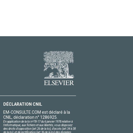
DÉCLARATION CNIL
EM-CONSULTE.COM est déclaré à la
CNIL, déclaration n° 1286925.
En application de la loi nº78-17 du 6 janvier 1978 relative à
l'informatique, aux fichiers et aux libertés, vous disposez
des droits d'opposition (art.26 de la loi), d'accès (art.34 à 38
de la loi), et de rectification (art.36 de la loi) des données