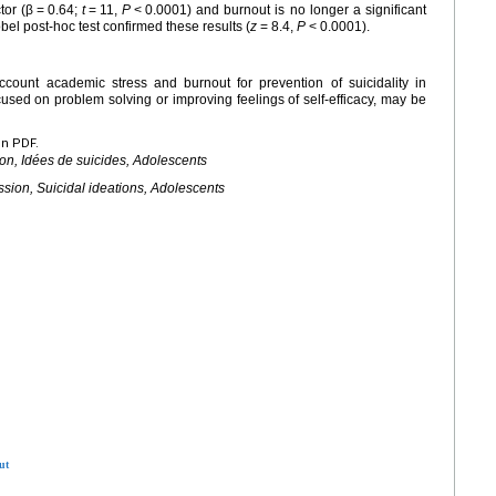
tor (β
=
0.64;
t
=
11,
P
<
0.0001) and burnout is no longer a significant
bel post-hoc test confirmed these results (
z
=
8.4,
P
<
0.0001).
ccount academic stress and burnout for prevention of suicidality in
used on problem solving or improving feelings of self-efficacy, may be
en PDF.
on, Idées de suicides, Adolescents
sion, Suicidal ideations, Adolescents
ut