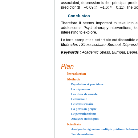
associated, depression is the principal predic
predictor (β
=
–0.09;
t
=
–1.6;
P
=
0.11). The So
Conclusion
Therefore it seems important to take into a
adolescents. Psychotherapy interventions, foc
interesting to explore.
Le texte complet de cet article est disponible 
Mots clés :
Stress scolaire,
Burnout
, Dépressi
Keywords :
Academic Stress, Burnout, Depres
Plan
Introduction
Méthode
Population et procédure
La dépression
Les idées de suicide
Le burnout
Le stress scolaire
La pression perçue
Le perfectionnisme
Analyses statistiques
Résultats
Analyse de régression multiple prédisant le burno
Test de médiation