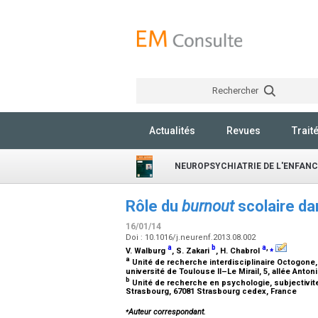
Rechercher
Actualités
Revues
Trait
NEUROPSYCHIATRIE DE L'ENFANC
Rôle du
burnout
scolaire da
16/01/14
Doi : 10.1016/j.neurenf.2013.08.002
a
b
a
,
⁎
V. Walburg
, S. Zakari
, H. Chabrol
a
Unité de recherche interdisciplinaire Octogone
université de Toulouse II–Le Mirail, 5, allée Ant
b
Unité de recherche en psychologie, subjectivite,
Strasbourg, 67081 Strasbourg cedex, France
⁎
Auteur correspondant.