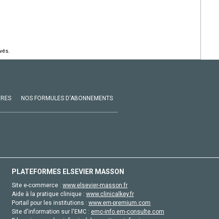
vés.
VRES
NOS FORMULES D'ABONNEMENTS
PLATEFORMES ELSEVIER MASSON
Site e-commerce :
www.elsevier-masson.fr
Aide à la pratique clinique :
www.clinicalkey.fr
Portail pour les institutions :
www.em-premium.com
Site d'information sur l'EMC :
emc-info.em-consulte.com