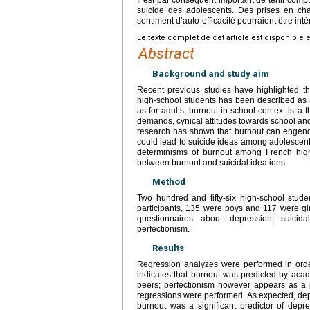
suicide des adolescents. Des prises en cha
sentiment d’auto-efficacité pourraient être int
Le texte complet de cet article est disponible 
Abstract
Background and study aim
Recent previous studies have highlighted t
high-school students has been described as
as for adults, burnout in school context is a
demands, cynical attitudes towards school and
research has shown that burnout can engender
could lead to suicide ideas among adolescents 
determinisms of burnout among French high-
between burnout and suicidal ideations.
Method
Two hundred and fifty-six high-school stude
participants, 135 were boys and 117 were g
questionnaires about depression, suicid
perfectionism.
Results
Regression analyzes were performed in order
indicates that burnout was predicted by aca
peers; perfectionism however appears as a p
regressions were performed. As expected, dep
burnout was a significant predictor of dep