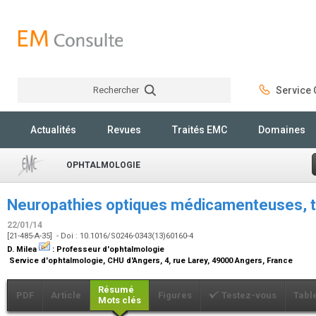
Rechercher
Service C
Rechercher
Actualités
Revues
Traités EMC
Domaines
OPHTALMOLOGIE
Neuropathies optiques médicamenteuses, to
22/01/14
[21-485-A-35] - Doi : 10.1016/S0246-0343(13)60160-4
D. Milea
:
Professeur d'ophtalmologie
Service d'ophtalmologie, CHU d'Angers, 4, rue Larey, 49000 Angers, France
Résumé
PDF
Article
Figures
Testez-vous
Tabl
Mots clés