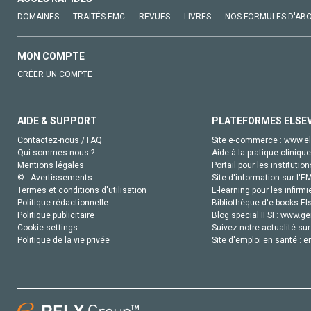
DOMAINES
TRAITÉS EMC
REVUES
LIVRES
NOS FORMULES D'AB
MON COMPTE
CRÉER UN COMPTE
AIDE & SUPPORT
PLATEFORMES ELSE
Contactez-nous / FAQ
Site e-commerce :
www.el
Qui sommes-nous ?
Aide à la pratique clinique
Mentions légales
Portail pour les institution
© - Avertissements
Site d'information sur l'E
Termes et conditions d'utilisation
E-learning pour les infirmi
Politique rédactionnelle
Bibliothèque d'e-books Els
Politique publicitaire
Blog special IFSI :
www.gen
Cookie settings
Suivez notre actualité sur
Politique de la vie privée
Site d'emploi en santé :
e