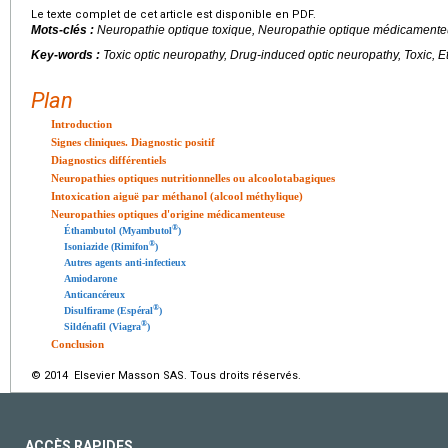
Le texte complet de cet article est disponible en PDF.
Mots-clés :
Neuropathie optique toxique, Neuropathie optique médicamente
Key-words :
Toxic optic neuropathy, Drug-induced optic neuropathy, Toxic, 
Plan
Introduction
Signes cliniques. Diagnostic positif
Diagnostics différentiels
Neuropathies optiques nutritionnelles ou alcoolotabagiques
Intoxication aiguë par méthanol (alcool méthylique)
Neuropathies optiques d'origine médicamenteuse
®
Éthambutol (Myambutol
)
®
Isoniazide (Rimifon
)
Autres agents anti-infectieux
Amiodarone
Anticancéreux
®
Disulfirame (Espéral
)
®
Sildénafil (Viagra
)
Conclusion
© 2014 Elsevier Masson SAS. Tous droits réservés.
ACCÈS RAPIDES