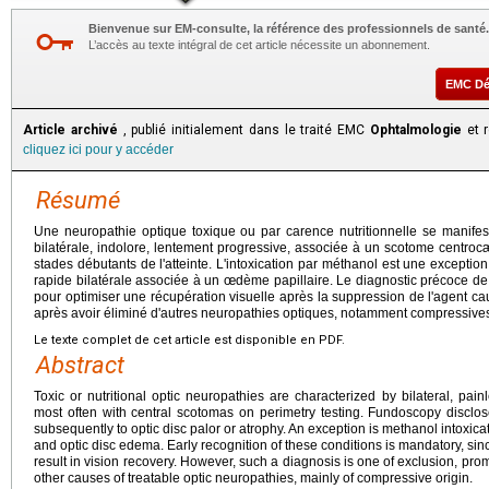
Bienvenue sur EM-consulte, la référence des professionnels de santé.
L’accès au texte intégral de cet article nécessite un abonnement.
EMC D
Article archivé
, publié initialement dans le traité EMC
Ophtalmologie
et r
cliquez ici pour y accéder
Résumé
Une neuropathie optique toxique ou par carence nutritionnelle se manifes
bilatérale, indolore, lentement progressive, associée à un scotome centroc
stades débutants de l'atteinte. L'intoxication par méthanol est une exceptio
rapide bilatérale associée à un œdème papillaire. Le diagnostic précoce de
pour optimiser une récupération visuelle après la suppression de l'agent causa
après avoir éliminé d'autres neuropathies optiques, notamment compressives
Le texte complet de cet article est disponible en PDF.
Abstract
Toxic or nutritional optic neuropathies are characterized by bilateral, pain
most often with central scotomas on perimetry testing. Fundoscopy disclo
subsequently to optic disc palor or atrophy. An exception is methanol intoxicati
and optic disc edema. Early recognition of these conditions is mandatory, si
result in vision recovery. However, such a diagnosis is one of exclusion, pro
other causes of treatable optic neuropathies, mainly of compressive origin.