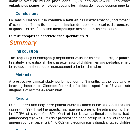
domicile avait été mis en place dans 16,5 % des cas (
n
=
20). Les exace
enfants plus jeunes (
p
=
0,002) et dans les milieux de niveau économique fai
Conclusions
La sensibilisation sur la conduite à tenir en cas d’exacerbation, notamment 
d’action, paraît insuffisante. La diminution du recours aux soins d’urgences
diagnostic et de l’éducation thérapeutique des patients asthmatiques.
Le texte complet de cet article est disponible en PDF.
Summary
Introduction
The frequency of emergency department visits for asthma is a major public 
this study is to establish the characteristics of children visiting pediatric 
to assess their therapeutic management prior to admission.
Methods
A prospective clinical study performed during 3
months at the pediatric 
teaching hospital of Clermont-Ferrand, of children aged 1 to 16
years adm
diagnosis of asthma exacerbation.
Results
One hundred and forty-three patients were included in the study. Asthma cr
cases (
n
=
99). Initial therapeutic management prior to the admission to t
in 17.5% of cases (
n
=
25). Most of the known asthmatic patients had
pulmonologist (
n
=
56). A crisis protocol had been set up in 16.5% of cases (
among younger patients (
P
=
0.002) and economically disadvantaged childre