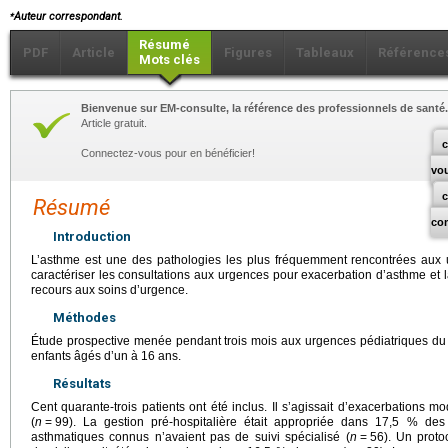
⁎
Auteur correspondant.
Résumé
PDF
Article
Figures
Tableaux
Référence
Mots clés
Bienvenue sur EM-consulte, la référence des professionnels de santé.
Article gratuit.
c
Connectez-vous pour en bénéficier!
vo
Résumé
co
Introduction
L’asthme est une des pathologies les plus fréquemment rencontrées aux ur
caractériser les consultations aux urgences pour exacerbation d’asthme et 
recours aux soins d’urgence.
Méthodes
Étude prospective menée pendant trois mois aux urgences pédiatriques d
enfants âgés d’un à 16
ans.
Résultats
Cent quarante-trois patients ont été inclus. Il s’agissait d’exacerbations
(
n
=
99). La gestion pré-hospitalière était appropriée dans 17,5 % des
asthmatiques connus n’avaient pas de suivi spécialisé (
n
=
56). Un proto