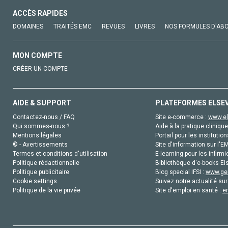
ACCÈS RAPIDES
DOMAINES
TRAITÉS EMC
REVUES
LIVRES
NOS FORMULES D'AB
MON COMPTE
CRÉER UN COMPTE
AIDE & SUPPORT
PLATEFORMES ELSE
Contactez-nous / FAQ
Site e-commerce :
www.el
Qui sommes-nous ?
Aide à la pratique clinique
Mentions légales
Portail pour les institution
© - Avertissements
Site d'information sur l'E
Termes et conditions d'utilisation
E-learning pour les infirmi
Politique rédactionnelle
Bibliothèque d'e-books Els
Politique publicitaire
Blog special IFSI :
www.gen
Cookie settings
Suivez notre actualité sur
Politique de la vie privée
Site d'emploi en santé :
e