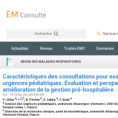
Rechercher
Service C
Rechercher
Actualités
Revues
Traités EMC
Domaines
REVUE DES MALADIES RESPIRATOIRES
Caractéristiques des consultations pour ex
urgences pédiatriques. Évaluation et persp
amélioration de la gestion pré-hospitalière
-
Doi : 10.1016/j.rmr.2013.04.021
a
,
⁎
b
a
a
V. Julian
, B. Pereira
, A. Labbé
, F. Amat
a
Service des urgences pédiatriques, université d’Auvergne-Clermont I, CHU-Est
Ferrand cedex 1, France
b
Direction de la recherche clinique, unité de biostatistique, université d’Auve
Clermont-Ferrand, France