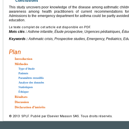
Conclusions
This study uncovers poor knowledge of the disease among asthmatic children
awareness among health practitioners of current recommendations for 
Admissions to the emergency department for asthma could be partly avoided
education.
Le texte complet de cet article est disponible en PDF.
Mots clés :
Asthme infantile, Étude prospective, Urgences pédiatriques, Édu
Keywords :
Asthmatic crisis, Prospective studies, Emergency, Pediatrics, Ed
Plan
Introduction
Méthodes
Type d’étude
Patients
Paramètres recueillis
Analyse des données
Statistiques
Éthique
Résultats
Discussion
Déclaration d’intérêts
© 2013 SPLF. Publié par Elsevier Masson SAS. Tous droits réservés.