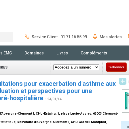
Service Client : 01 71 16 55 99
Mes alertes
Rechercher
és EMC
Domaines
Livres
Compléments
IRES
S'abonner
ltations pour exacerbation d’asthme aux
luation et perspectives pour une
pré-hospitalière
- 24/01/14
’Auvergne-Clermont I, CHU-Estaing, 1, place Lucie-Aubrac, 63003 Clermont-
statistique, université d’Auvergne-Clermont I, CHU Gabriel-Montpied,
B