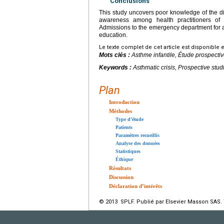
Conclusions
This study uncovers poor knowledge of the di
awareness among health practitioners of 
Admissions to the emergency department for a
education.
Le texte complet de cet article est disponible 
Mots clés :
Asthme infantile, Étude prospecti
Keywords :
Asthmatic crisis, Prospective stu
Plan
Introduction
Méthodes
Type d’étude
Patients
Paramètres recueillis
Analyse des données
Statistiques
Éthique
Résultats
Discussion
Déclaration d’intérêts
© 2013 SPLF. Publié par Elsevier Masson SAS. 