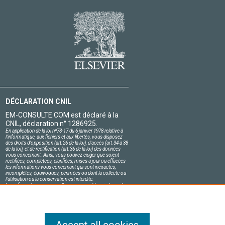
DÉCLARATION CNIL
EM-CONSULTE.COM est déclaré à la
CNIL, déclaration n° 1286925.
En application de la loi nº78-17 du 6 janvier 1978 relative à
l'informatique, aux fichiers et aux libertés, vous disposez
des droits d'opposition (art.26 de la loi), d'accès (art.34 à 38
de la loi), et de rectification (art.36 de la loi) des données
vous concernant. Ainsi, vous pouvez exiger que soient
rectifiées, complétées, clarifiées, mises à jour ou effacées
les informations vous concernant qui sont inexactes,
incomplètes, équivoques, périmées ou dont la collecte ou
l'utilisation ou la conservation est interdite.
Les informations personnelles concernant les visiteurs de
notre site, y compris leur identité, sont confidentielles.
Le responsable du site s'engage sur l'honneur à respecter
les conditions légales de confidentialité applicables en
France et à ne pas divulguer ces informations à des tiers.