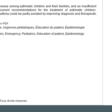
sease among asthmatic children and their families, and an insufficient
current recommendations for the treatment of asthmatic children.
sthma could be partly avoided by improving diagnosis and therapeutic
en PDF.
ve, Urgences pédiatriques, Éducation du patient, Épidémiologie
dies, Emergency, Pediatrics, Education of patient, Epidemiology
Tous droits réservés.