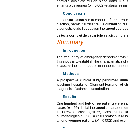
domicile avait été mis en place dans 16,5 
enfants plus jeunes (
p
=
0,002) et dans les mi
Conclusions
La sensibilisation sur la conduite à tenir en
d’action, paraît insuffisante. La diminution 
diagnostic et de l’éducation thérapeutique de
Le texte complet de cet article est disponible 
Summary
Introduction
The frequency of emergency department visits
this study is to establish the characteristics 
to assess their therapeutic management prior 
Methods
A prospective clinical study performed duri
teaching hospital of Clermont-Ferrand, of c
diagnosis of asthma exacerbation.
Results
One hundred and forty-three patients were in
cases (
n
=
99). Initial therapeutic manageme
in 17.5% of cases (
n
=
25). Most of the k
pulmonologist (
n
=
56). A crisis protocol had 
among younger patients (
P
=
0.002) and econ