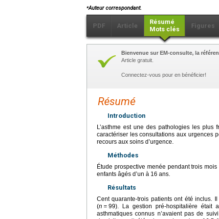
⁎
Auteur correspondant.
Résumé
PDF
Article
Figures
Mots clés
Bienvenue sur EM-consulte, la référen
Article gratuit.
Connectez-vous pour en bénéficier!
Résumé
Introduction
L’asthme est une des pathologies les plus f
caractériser les consultations aux urgences 
recours aux soins d’urgence.
Méthodes
Étude prospective menée pendant trois mois
enfants âgés d’un à 16
ans.
Résultats
Cent quarante-trois patients ont été inclus.
(
n
=
99). La gestion pré-hospitalière étai
asthmatiques connus n’avaient pas de suivi 