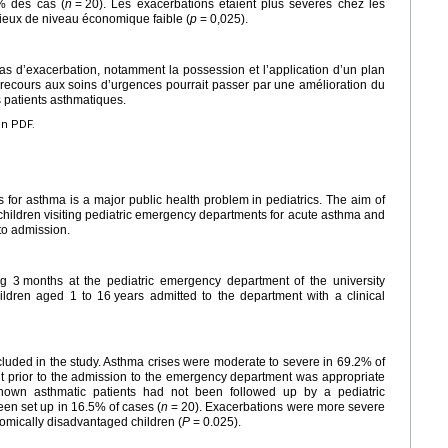
% des cas (
n
=
20). Les exacerbations étaient plus sévères chez les
lieux de niveau économique faible (
p
=
0,025).
 cas d’exacerbation, notamment la possession et l’application d’un plan
du recours aux soins d’urgences pourrait passer par une amélioration du
s patients asthmatiques.
en PDF.
 for asthma is a major public health problem in pediatrics. The aim of
of children visiting pediatric emergency departments for acute asthma and
to admission.
ng 3
months at the pediatric emergency department of the university
hildren aged 1 to 16
years admitted to the department with a clinical
cluded in the study. Asthma crises were moderate to severe in 69.2% of
nt prior to the admission to the emergency department was appropriate
nown asthmatic patients had not been followed up by a pediatric
been set up in 16.5% of cases (
n
=
20). Exacerbations were more severe
omically disadvantaged children (
P
=
0.025).