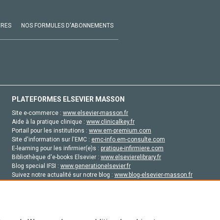
VRES
NOS FORMULES D'ABONNEMENTS
PLATEFORMES ELSEVIER MASSON
Site e-commerce :
www.elsevier-masson.fr
Aide à la pratique clinique :
www.clinicalkey.fr
Portail pour les institutions :
www.em-premium.com
Site d'information sur l'EMC :
emc-info.em-consulte.com
E-learning pour les infirmier(e)s :
pratique-infirmiere.com
Bibliothèque d'e-books Elsevier :
www.elsevierelibrary.fr
Blog special IFSI :
www.generationelsevier.fr
Suivez notre actualité sur notre blog :
www.blog-elsevier-masson.fr
Site d'emploi en santé :
emploisante.com