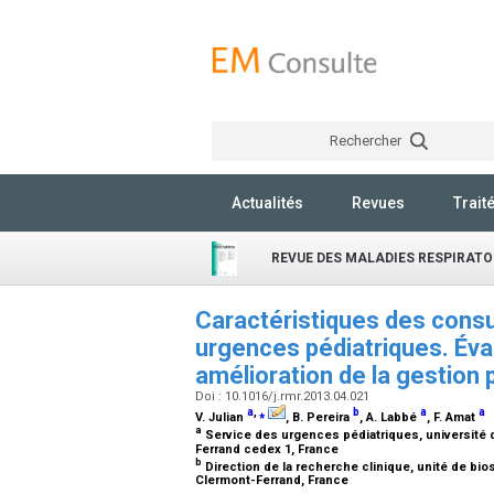
Rechercher
Actualités
Revues
Trait
REVUE DES MALADIES RESPIRATO
Caractéristiques des consu
urgences pédiatriques. Éva
amélioration de la gestion 
Doi : 10.1016/j.rmr.2013.04.021
a
,
⁎
b
a
a
V. Julian
, B. Pereira
, A. Labbé
, F. Amat
a
Service des urgences pédiatriques, université d
Ferrand cedex 1, France
b
Direction de la recherche clinique, unité de bio
Clermont-Ferrand, France