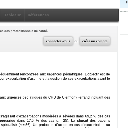
p
Tableaux
Références
ce des professionnels de santé.
connectez-vous
ou
créez un compte
réquemment rencontrées aux urgences pédiatriques. L’objectif est de
pour exacerbation d’asthme et la gestion de ces exacerbations avant le
 aux urgences pédiatriques du CHU de Clermont-Ferrand incluant des
 Il s’agissait d’exacerbations modérées à sévères dans 69,2 % des cas
t appropriée dans 17,5 % des cas (
n
=
25). La plupart des patients
spécialisé (
n
=
56). Un protocole d’action en cas d’exacerbation au