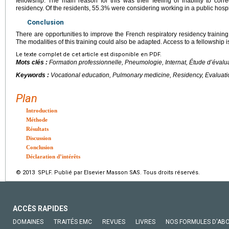
fellowship. The main reason for this was their feeling of inability to corre
residency. Of the residents, 55.3% were considering working in a public hospi
Conclusion
There are opportunities to improve the French respiratory residency training 
The modalities of this training could also be adapted. Access to a fellowship i
Le texte complet de cet article est disponible en PDF.
Mots clés :
Formation professionnelle, Pneumologie, Internat, Étude d’évalua
Keywords :
Vocational education, Pulmonary medicine, Residency, Evaluati
Plan
Introduction
Méthode
Résultats
Discussion
Conclusion
Déclaration d’intérêts
© 2013 SPLF. Publié par Elsevier Masson SAS. Tous droits réservés.
ACCÈS RAPIDES
DOMAINES
TRAITÉS EMC
REVUES
LIVRES
NOS FORMULES D'AB