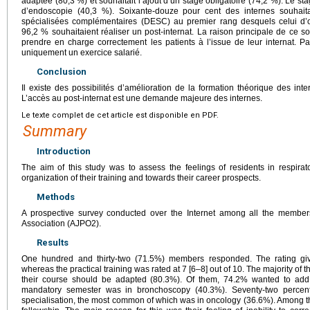
adaptée (80,3 %) et souhaitait l’ajout d’un stage obligatoire (74,2 %). Le sta
d’endoscopie (40,3 %). Soixante-douze pour cent des internes souhaita
spécialisées complémentaires (DESC) au premier rang desquels celui d’o
96,2 % souhaitaient réaliser un post-internat. La raison principale de ce so
prendre en charge correctement les patients à l’issue de leur internat. P
uniquement un exercice salarié.
Conclusion
Il existe des possibilités d’amélioration de la formation théorique des in
L’accès au post-internat est une demande majeure des internes.
Le texte complet de cet article est disponible en PDF.
Summary
Introduction
The aim of this study was to assess the feelings of residents in respira
organization of their training and towards their career prospects.
Methods
A prospective survey conducted over the Internet among all the membe
Association (AJPO2).
Results
One hundred and thirty-two (71.5%) members responded. The rating give
whereas the practical training was rated at 7 [6–8] out of 10. The majority of t
their course should be adapted (80.3%). Of them, 74.2% wanted to ad
mandatory semester was in bronchoscopy (40.3%). Seventy-two percent
specialisation, the most common of which was in oncology (36.6%). Among t