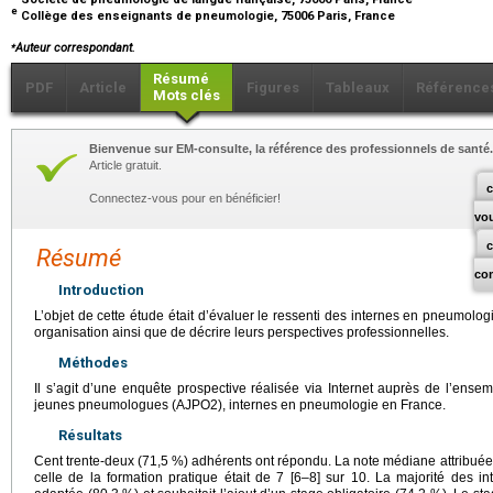
e
Collège des enseignants de pneumologie, 75006 Paris, France
⁎
Auteur correspondant.
Résumé
PDF
Article
Figures
Tableaux
Référence
Mots clés
Bienvenue sur EM-consulte, la référence des professionnels de santé.
Article gratuit.
c
Connectez-vous pour en bénéficier!
vo
Résumé
co
Introduction
L’objet de cette étude était d’évaluer le ressenti des internes en pneumologi
organisation ainsi que de décrire leurs perspectives professionnelles.
Méthodes
Il s’agit d’une enquête prospective réalisée via Internet auprès de l’ense
jeunes pneumologues (AJPO2), internes en pneumologie en France.
Résultats
Cent trente-deux (71,5 %) adhérents ont répondu. La note médiane attribuée à
celle de la formation pratique était de 7 [6–8] sur 10. La majorité des in