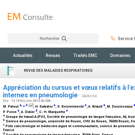
Rechercher
Service C
Rechercher
Actualités
Revues
Traités EMC
Domaines
REVUE DES MALADIES RESPIRATOIRES
Appréciation du cursus et vœux relatifs à l’
internes en pneumologie
- 24/01/14
Doi : 10.1016/j.rmr.2013.06.006
a
,
⁎
,
b
a
a
a
M. Patout
, H. Salvator
, S. Korzeniewski
, A. Briault
, M. Duruisseaux
a
d
e
P. Poron
, A. Didier
, C.-H. Marquette
a
Groupe de travail AJPO2, Société de pneumologie de langue française, 66, boul
b
Service de pneumologie, université de Rouen, CHU de Rouen, 76000 Rouen, F
c
Pôle cancérologie et médecine aiguë et communautaire, service de pneumolog
France
d
Société de pneumologie de langue française, 75006 Paris, France