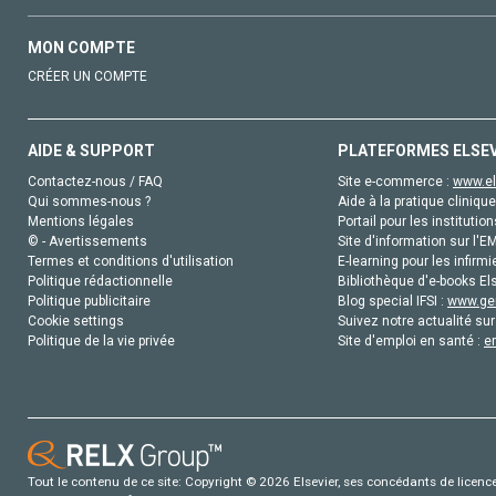
MON COMPTE
CRÉER UN COMPTE
AIDE & SUPPORT
PLATEFORMES ELSE
Contactez-nous / FAQ
Site e-commerce :
www.el
Qui sommes-nous ?
Aide à la pratique clinique
Mentions légales
Portail pour les institution
© - Avertissements
Site d'information sur l'E
Termes et conditions d'utilisation
E-learning pour les infirmi
Politique rédactionnelle
Bibliothèque d'e-books Els
Politique publicitaire
Blog special IFSI :
www.gen
Cookie settings
Suivez notre actualité sur
Politique de la vie privée
Site d'emploi en santé :
e
Tout le contenu de ce site: Copyright © 2026 Elsevier, ses concédants de licence e