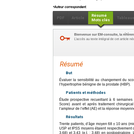
⁎
Auteur correspondant.
Résumé
PDF
Article
Tableau
Mots clés
Bienvenue sur EM-consulte, la référen
L’accès au texte intégral de cet article 
Résumé
But
Évaluer la sensibilité au changement du sco
l’hypertrophie bénigne de la prostate (HBP).
Patients et méthodes
Étude prospective recueillant à 6 semaines 
Score) avant et après traitement chirurgica
l’ampleur de l’effet (AE) et la réponse moyen
Résultats
Trente patients, d’âge moyen 68
±
10
ans (mi
USP et IPSS moyens étaient respectivement de 14
3,68) et 3,43 (e.t. : 3,48) en postopératoir