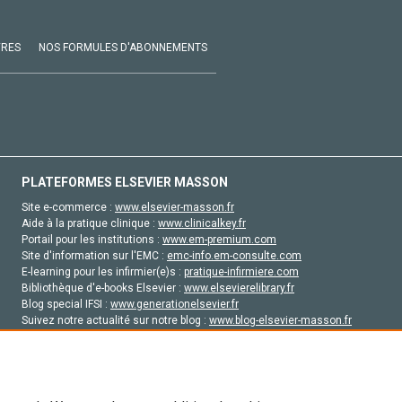
VRES
NOS FORMULES D'ABONNEMENTS
PLATEFORMES ELSEVIER MASSON
Site e-commerce :
www.elsevier-masson.fr
Aide à la pratique clinique :
www.clinicalkey.fr
Portail pour les institutions :
www.em-premium.com
Site d'information sur l'EMC :
emc-info.em-consulte.com
E-learning pour les infirmier(e)s :
pratique-infirmiere.com
Bibliothèque d'e-books Elsevier :
www.elsevierelibrary.fr
Blog special IFSI :
www.generationelsevier.fr
Suivez notre actualité sur notre blog :
www.blog-elsevier-masson.fr
Site d'emploi en santé :
emploisante.com