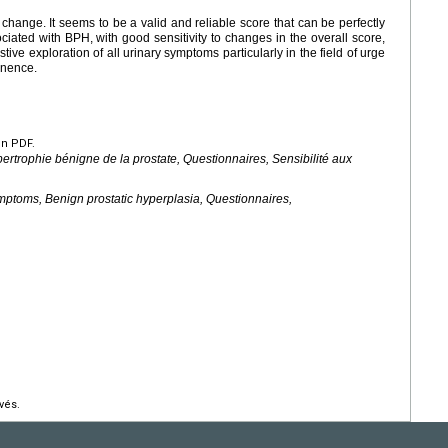
change. It seems to be a valid and reliable score that can be perfectly
ated with BPH, with good sensitivity to changes in the overall score,
ive exploration of all urinary symptoms particularly in the field of urge
inence.
en PDF.
ertrophie bénigne de la prostate, Questionnaires, Sensibilité aux
mptoms, Benign prostatic hyperplasia, Questionnaires,
vés.