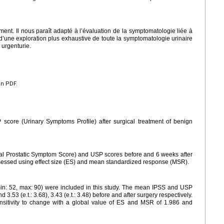
ent. Il nous paraît adapté à l’évaluation de la symptomatologie liée à
S d’une exploration plus exhaustive de toute la symptomatologie urinaire
r urgenturie.
en PDF.
 score (Urinary Symptoms Profile) after surgical treatment of benign
onal Prostatic Symptom Score) and USP scores before and 6 weeks after
ssessed using effect size (ES) and mean standardized response (MSR).
in: 52, max: 90) were included in this study. The mean IPSS and USP
nd 3.53 (e.t.: 3.68), 3.43 (e.t.: 3.48) before and after surgery respectively.
sitivity to change with a global value of ES and MSR of 1.986 and