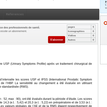
p
L
u
x
Références
pages
5
ce des professionnels de santé.
nécessite un abonnement.
Iconographies
0
Vidéos
0
S'abonner
Autres
0
re USP (Urinary Symptoms Profile) après un traitement chirurgical de
d’intervalle les scores USP et IPSS (International Prostatic Symptom
l de l’HBP. La sensibilité au changement a été évaluée en utilisant
ne standardisée (RMS).
n : 52, max : 90), ont été évalués durant la période d’étude. Les scores
,3 (e.t. : 5,42) et 20,3 (e.t. : 5,22) en préopératoire et de 3,53 (e.t. :
e. Les valeurs globales de l’AE et de la RMS étaient respectivement de