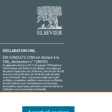
DÉCLARATION CNIL
EM-CONSULTE.COM est déclaré à la
CNIL, déclaration n° 1286925.
En application de la loi nº78-17 du 6 janvier 1978 relative à
l'informatique, aux fichiers et aux libertés, vous disposez
des droits d'opposition (art.26 de la loi), d'accès (art.34 à 38
de la loi), et de rectification (art.36 de la loi) des données
vous concernant. Ainsi, vous pouvez exiger que soient
rectifiées, complétées, clarifiées, mises à jour ou effacées
les informations vous concernant qui sont inexactes,
incomplètes, équivoques, périmées ou dont la collecte ou
l'utilisation ou la conservation est interdite.
Les informations personnelles concernant les visiteurs de
notre site, y compris leur identité, sont confidentielles.
Le responsable du site s'engage sur l'honneur à respecter
les conditions légales de confidentialité applicables en
France et à ne pas divulguer ces informations à des tiers.