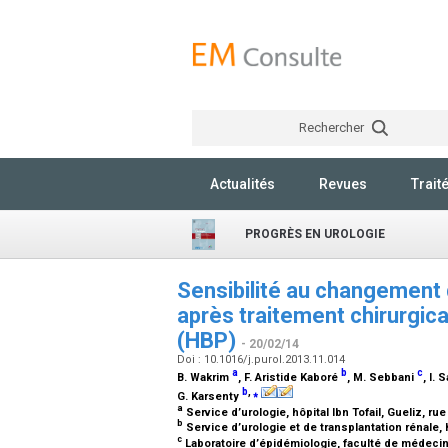
Rechercher
Actualités
Revues
Trait
PROGRÈS EN UROLOGIE
Sensibilité au changement
après traitement chirurgica
(HBP)
- 20/02/14
Doi : 10.1016/j.purol.2013.11.014
a
b
c
B. Wakrim
, F. Aristide Kaboré
, M. Sebbani
, I. 
b
,
⁎
G. Karsenty
a
Service d’urologie, hôpital Ibn Tofail, Gueliz, 
b
Service d’urologie et de transplantation rénale, 
c
Laboratoire d’épidémiologie, faculté de médeci