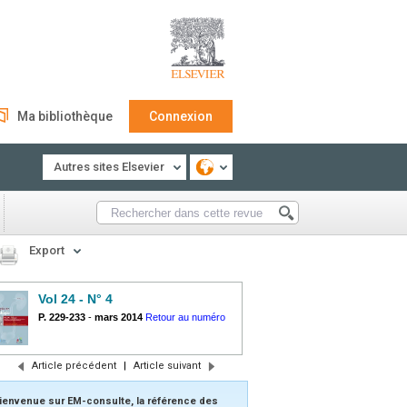
Ma bibliothèque
Connexion
Autres sites Elsevier
Export
Vol 24 - N° 4
P. 229-233
-
mars 2014
Retour au numéro
Article précédent
|
Article suivant
ienvenue sur EM-consulte, la référence des