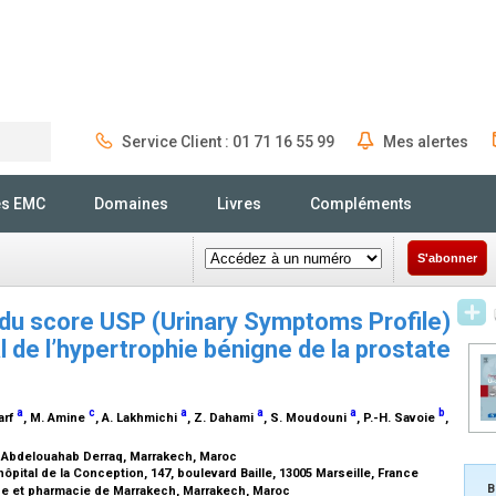
Service Client : 01 71 16 55 99
Mes alertes
Rechercher
és EMC
Domaines
Livres
Compléments
S'abonner
 du score USP (Urinary Symptoms Profile)
l de l’hypertrophie bénigne de la prostate
a
c
a
a
a
b
Sarf
, M. Amine
, A. Lakhmichi
, Z. Dahami
, S. Moudouni
, P.-H. Savoie
,
rue Abdelouahab Derraq, Marrakech, Maroc
hôpital de la Conception, 147, boulevard Baille, 13005 Marseille, France
B
ne et pharmacie de Marrakech, Marrakech, Maroc