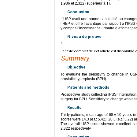
1,986 et 2,322 (supérieur à 1).
Conclusion
L’USP avait une bonne sensibilité au changem
l’HBP, et offre l’avantage par rapport à l’IPS
y compris l’incontinence urinaire d’effort et pa
Niveau de preuve
4.
Le texte complet de cet article est disponible 
Summary
Objective
To evaluate the sensitivity to change in USP
prostatic hyperplasia (BPH).
Patients and methods
Prospective study collecting IPSS (Internati
surgery for BPH. Sensitivity to change was a
Results
Thirty patients, mean age of 68
±
10 years (m
scores were 14.3 (e.t.: 5.42), 20.3 (e.t.: 5.22) a
The overall USP score showed excellent sen
2.322 respectively.
Conclusion