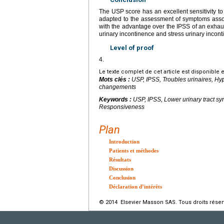
The USP score has an excellent sensitivity to 
adapted to the assessment of symptoms associ
with the advantage over the IPSS of an exhaust
urinary incontinence and stress urinary incont
Level of proof
4.
Le texte complet de cet article est disponible 
Mots clés :
USP, IPSS, Troubles urinaires, Hyp
changements
Keywords :
USP, IPSS, Lower urinary tract sy
Responsiveness
Plan
Introduction
Patients et méthodes
Résultats
Discussion
Conclusion
Déclaration d’intérêts
© 2014 Elsevier Masson SAS. Tous droits réser