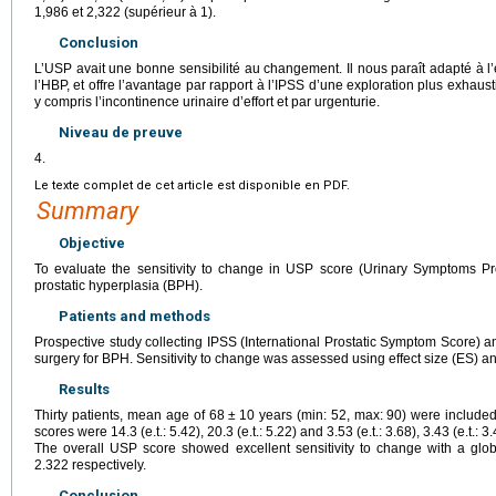
1,986 et 2,322 (supérieur à 1).
Conclusion
L’USP avait une bonne sensibilité au changement. Il nous paraît adapté à l
l’HBP, et offre l’avantage par rapport à l’IPSS d’une exploration plus exhaus
y compris l’incontinence urinaire d’effort et par urgenturie.
Niveau de preuve
4.
Le texte complet de cet article est disponible en PDF.
Summary
Objective
To evaluate the sensitivity to change in USP score (Urinary Symptoms Prof
prostatic hyperplasia (BPH).
Patients and methods
Prospective study collecting IPSS (International Prostatic Symptom Score) 
surgery for BPH. Sensitivity to change was assessed using effect size (ES)
Results
Thirty patients, mean age of 68
±
10 years (min: 52, max: 90) were include
scores were 14.3 (e.t.: 5.42), 20.3 (e.t.: 5.22) and 3.53 (e.t.: 3.68), 3.43 (e.t.: 
The overall USP score showed excellent sensitivity to change with a gl
2.322 respectively.
Conclusion