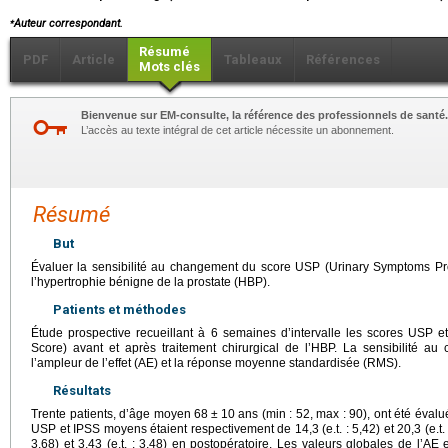
⁎
Auteur correspondant.
Résumé
PDF
Article
Tableaux
Références
Mots clés
Bienvenue sur EM-consulte, la référence des professionnels de santé.
L’accès au texte intégral de cet article nécessite un abonnement.
Résumé
But
Évaluer la sensibilité au changement du score USP (Urinary Symptoms Prof
l’hypertrophie bénigne de la prostate (HBP).
Patients et méthodes
Étude prospective recueillant à 6 semaines d’intervalle les scores USP e
Score) avant et après traitement chirurgical de l’HBP. La sensibilité au
l’ampleur de l’effet (AE) et la réponse moyenne standardisée (RMS).
Résultats
Trente patients, d’âge moyen 68
±
10
ans (min : 52, max : 90), ont été éval
USP et IPSS moyens étaient respectivement de 14,3 (e.t. : 5,42) et 20,3 (e.t. :
3,68) et 3,43 (e.t. : 3,48) en postopératoire. Les valeurs globales de l’A