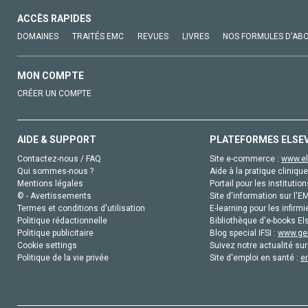
ACCÈS RAPIDES
DOMAINES
TRAITÉS EMC
REVUES
LIVRES
NOS FORMULES D'AB
MON COMPTE
CRÉER UN COMPTE
AIDE & SUPPORT
PLATEFORMES ELSE
Contactez-nous / FAQ
Site e-commerce :
www.el
Qui sommes-nous ?
Aide à la pratique clinique
Mentions légales
Portail pour les institution
© - Avertissements
Site d'information sur l'E
Termes et conditions d'utilisation
E-learning pour les infirmi
Politique rédactionnelle
Bibliothèque d'e-books Els
Politique publicitaire
Blog special IFSI :
www.gen
Cookie settings
Suivez notre actualité sur
Politique de la vie privée
Site d'emploi en santé :
e