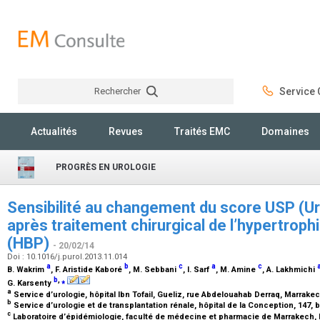
Rechercher
Service C
Rechercher
Actualités
Revues
Traités EMC
Domaines
PROGRÈS EN UROLOGIE
Sensibilité au changement du score USP (U
après traitement chirurgical de l’hypertroph
(HBP)
- 20/02/14
Doi : 10.1016/j.purol.2013.11.014
a
b
c
a
c
B. Wakrim
, F. Aristide Kaboré
, M. Sebbani
, I. Sarf
, M. Amine
, A. Lakhmichi
b
,
⁎
G. Karsenty
a
Service d’urologie, hôpital Ibn Tofail, Gueliz, rue Abdelouahab Derraq, Marrak
b
Service d’urologie et de transplantation rénale, hôpital de la Conception, 147, 
c
Laboratoire d’épidémiologie, faculté de médecine et pharmacie de Marrakech,