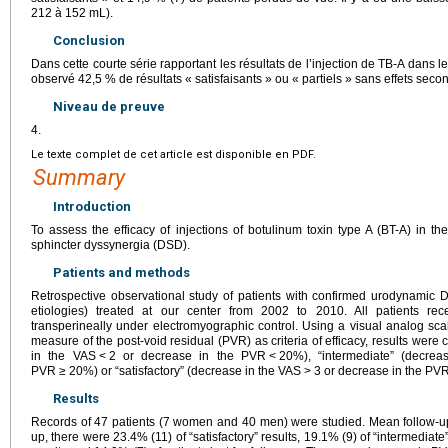
212 à 152
mL).
Conclusion
Dans cette courte série rapportant les résultats de l’injection de TB-A dans 
observé 42,5 % de résultats « satisfaisants » ou « partiels » sans effets seco
Niveau de preuve
4.
Le texte complet de cet article est disponible en PDF.
Summary
Introduction
To assess the efficacy of injections of botulinum toxin type A (BT-A) in the
sphincter dyssynergia (DSD).
Patients and methods
Retrospective observational study of patients with confirmed urodynamic 
etiologies) treated at our center from 2002 to 2010. All patients 
transperineally under electromyographic control. Using a visual analog sca
measure of the post-void residual (PVR) as criteria of efficacy, results were 
in the VAS
<
2 or decrease in the PVR
<
20%), “intermediate” (decre
PVR
≥
20%) or “satisfactory” (decrease in the VAS
>
3 or decrease in the PV
Results
Records of 47 patients (7 women and 40 men) were studied. Mean follow-up
up, there were 23.4% (11) of “satisfactory” results, 19.1% (9) of “intermediate”