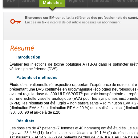
PDF
Article
Figures
Tableaux
Référence
Mots clés
Bienvenue sur EM-consulte, la référence des professionnels de santé.
L’accès au texte intégral de cet article nécessite un abonnement.
Résumé
Introduction
Évaluer les injections de toxine botulique A (TB-A) dans le sphincter urét
vésico-sphinctérienne (DVS).
Patients et méthodes
Étude observationnelle rétrospective rapportant l’expérience de notre centre
présentant une DVS confirmée en urodynamique (étiologies neurologiques e
®
avaient reçu la dose de 300 UI DYSPORT
par voie transpérinéale et repé
sur une échelle visuelle analogique (EVA) pour les symptômes mictionnels
(RPM), les résultats ont été jugés « non satisfaisants » (diminution EVA
<
2 
(diminution EVA
≥
2 ou diminution RPM
≥
20 %) ou « satisfaisants » (diminu
j30, j60, j90 et au-delà de j120.
Résultats
Les dossiers de 47 patients (7 femmes et 40 hommes) ont été étudiés. Le suiv
il y avait 23,4 % (11) de résultats « satisfaisants », 19,1 % (9) de résultats «
satisfaisants » et 14,9 % (7) de patients perdus de vue. Il y a eu une ba