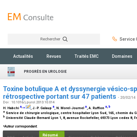
Rechercher
Service C
Rechercher
Actualités
Revues
Traités EMC
Domaines
PROGRÈS EN UROLOGIE
Toxine botulique A et dyssynergie vésico-sp
rétrospective portant sur 47 patients
- 20/02/14
Doi : 10.1016/j.purol.2013.10.014
a
,
⁎
a
a
a
,
b
H. Habchi
, J.-P. Galaup
, N. Morel-Journel
, A. Ruffion
a
Service de chirurgie urologique, centre hospitalier Lyon Sud, 165, chemin du 
b
Université Claude-Bernard Lyon 1, 8, avenue Rockefeller, 69373 Lyon cedex 8, 
⁎
Auteur correspondant.
Résumé