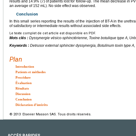
results and 14.9% (7) of patients lost for follow-up. The mean decrease in 
an average of 152
mL). No side effect was observed.
Conclusion
In this small series reporting the results of the injection of BT-A in the ure
of satisfactory or intermediate results without associated side effects.
Le texte complet de cet article est disponible en PDF.
Mots clés :
Dyssynergie vésico-sphinctérienne, Toxine botulique type A, Urè
Keywords :
Detrusor external sphincter dyssynergia, Botulinum toxin type A,
Plan
Introduction
Patients et méthodes
Procédure
Évaluation
Résultats
Discussion
Conclusion
Déclaration d’intérêts
© 2013 Elsevier Masson SAS. Tous droits réservés.
ACCÈS RAPIDES