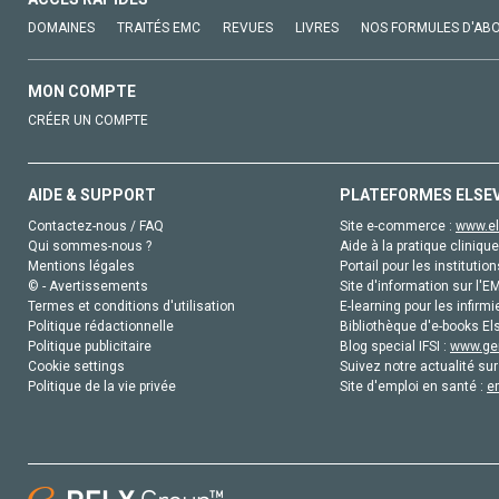
DOMAINES
TRAITÉS EMC
REVUES
LIVRES
NOS FORMULES D'AB
MON COMPTE
CRÉER UN COMPTE
AIDE & SUPPORT
PLATEFORMES ELSE
Contactez-nous / FAQ
Site e-commerce :
www.el
Qui sommes-nous ?
Aide à la pratique clinique
Mentions légales
Portail pour les institution
© - Avertissements
Site d'information sur l'E
Termes et conditions d'utilisation
E-learning pour les infirmi
Politique rédactionnelle
Bibliothèque d'e-books Els
Politique publicitaire
Blog special IFSI :
www.gen
Cookie settings
Suivez notre actualité sur
Politique de la vie privée
Site d'emploi en santé :
e