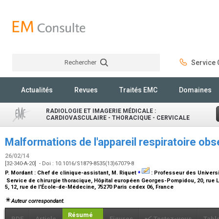
Rechercher
Service C
Rechercher
Actualités
Revues
Traités EMC
Domaines
RADIOLOGIE ET IMAGERIE MÉDICALE :
CARDIOVASCULAIRE - THORACIQUE - CERVICALE
Malformations de l'appareil respiratoire obs
26/02/14
[32-340-A-20] - Doi : 10.1016/S1879-8535(13)67079-8
⁎
P. Mordant :
Chef de clinique-assistant
, M. Riquet
:
Professeur des Universit
Service de chirurgie thoracique, Hôpital européen Georges-Pompidou, 20, rue Le
5, 12, rue de l'École-de-Médecine, 75270 Paris cedex 06, France
Auteur correspondant.
Résumé
PDF
Article
Figures
Testez-vous
Tabl