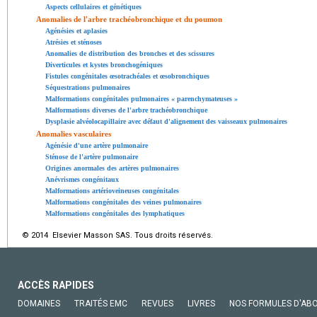
Aspects cellulaires et génétiques
Anomalies de l'arbre trachéobronchique et du poumon
Agénésies et aplasies
Atrésies et sténoses
Anomalies de distribution des bronches et des scissures
Diverticules et kystes bronchogéniques
Fistules congénitales œsotrachéales et œsobronchiques
Séquestrations pulmonaires
Malformations congénitales pulmonaires « parenchymateuses »
Malformations diverses de l'arbre trachéobronchique
Dysplasie alvéolocapillaire avec défaut d'alignement des vaisseaux pulmonaires
Anomalies vasculaires
Agénésie d'une artère pulmonaire
Sténose de l'artère pulmonaire
Origines anormales des artères pulmonaires
Anévrismes congénitaux
Malformations artérioveineuses congénitales
Malformations congénitales des veines pulmonaires
Malformations congénitales des lymphatiques
© 2014 Elsevier Masson SAS. Tous droits réservés.
ACCÈS RAPIDES
DOMAINES
TRAITÉS EMC
REVUES
LIVRES
NOS FORMULES D'AB