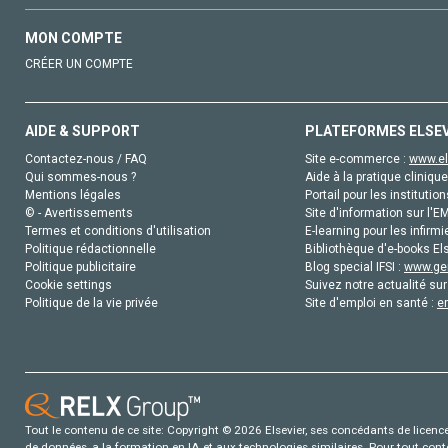
MON COMPTE
CRÉER UN COMPTE
AIDE & SUPPORT
PLATEFORMES ELSE
Contactez-nous / FAQ
Site e-commerce :
www.el
Qui sommes-nous ?
Aide à la pratique clinique
Mentions légales
Portail pour les institution
© - Avertissements
Site d'information sur l'E
Termes et conditions d'utilisation
E-learning pour les infirmi
Politique rédactionnelle
Bibliothèque d'e-books Els
Politique publicitaire
Blog special IFSI :
www.gen
Cookie settings
Suivez notre actualité sur
Politique de la vie privée
Site d'emploi en santé :
e
Tout le contenu de ce site: Copyright © 2026 Elsevier, ses concédants de licence e
de données, a la formation en IA et aux technologies similaires. Pour tout con