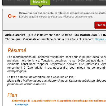
Mots clés
Bienvenue sur EM-consulte, la référence des professionnels de santé.
L’accès au texte intégral de cet article nécessite un abonnement.
EMC D
Article archivé
, publié initialement dans le traité EMC
RADIOLOGIE ET IM
Thoracique - Cervicale
et remplacé par un autre article plus récent:
cliquez 
Résumé
Les malformations de l'appareil respiratoire sont pour la plupart découve
premiers mois de la vie. Toutefois, certaines ne se révéleront que dans l'
éléments constituant l'appareil respiratoire peuvent être intéressés. Av
rencontrent à l'âge adulte, il est nécessaire, pour mieux les comprend
embryologique.
Le texte complet de cet article est disponible en PDF.
Mots-clés :
Malformations trachéobronchiques, Kystes du médiastin, Séques
pulmonaires artérioveineuses
Plan
Embryologie de l'appareil respiratoire et apparition chronologique des malformat
Embryologie