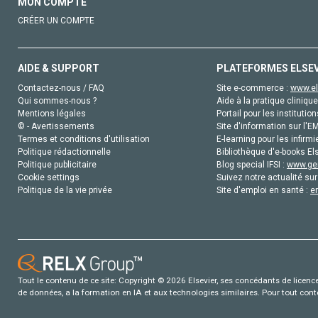
MON COMPTE
CRÉER UN COMPTE
AIDE & SUPPORT
PLATEFORMES ELSE
Contactez-nous / FAQ
Site e-commerce :
www.el
Qui sommes-nous ?
Aide à la pratique clinique
Mentions légales
Portail pour les institution
© - Avertissements
Site d'information sur l'E
Termes et conditions d'utilisation
E-learning pour les infirmi
Politique rédactionnelle
Bibliothèque d'e-books Els
Politique publicitaire
Blog special IFSI :
www.gen
Cookie settings
Suivez notre actualité sur
Politique de la vie privée
Site d'emploi en santé :
e
Tout le contenu de ce site: Copyright © 2026 Elsevier, ses concédants de licence e
de données, a la formation en IA et aux technologies similaires. Pour tout con