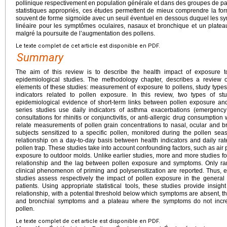
pollinique respectivement en population générale et dans des groupes de patie
statistiques appropriés, ces études permettent de mieux comprendre la fo
souvent de forme sigmoïde avec un seuil éventuel en dessous duquel les sy
linéaire pour les symptômes oculaires, nasaux et bronchique et un plat
malgré la poursuite de l’augmentation des pollens.
Le texte complet de cet article est disponible en PDF.
Summary
The aim of this review is to describe the health impact of exposure 
epidemiological studies. The methodology chapter, describes a review of
elements of these studies: measurement of exposure to pollens, study types
indicators related to pollen exposure. In this review, two types of 
epidemiological evidence of short-term links between pollen exposure and
series studies use daily indicators of asthma exacerbations (emergency
consultations for rhinitis or conjunctivitis, or anti-allergic drug consumptio
relate measurements of pollen grain concentrations to nasal, ocular and b
subjects sensitized to a specific pollen, monitored during the pollen se
relationship on a day-to-day basis between health indicators and daily rat
pollen trap. These studies take into account confounding factors, such as air
exposure to outdoor molds. Unlike earlier studies, more and more studies 
relationship and the lag between pollen exposure and symptoms. Only rarely
clinical phenomenon of priming and polysensitization are reported. Thus, e
studies assess respectively the impact of pollen exposure in the general
patients. Using appropriate statistical tools, these studies provide insi
relationship, with a potential threshold below which symptoms are absent, the
and bronchial symptoms and a plateau where the symptoms do not incre
pollen.
Le texte complet de cet article est disponible en PDF.