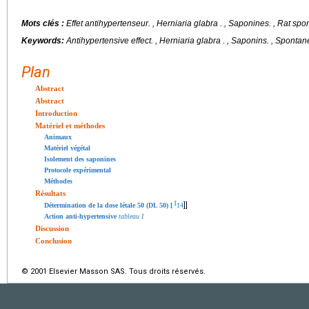
Mots clés :
Effet antihypertenseur.
,
Herniaria glabra
. , Saponines. , Rat sp
Keywords:
Antihypertensive effect.
,
Herniaria glabra
. , Saponins. , Spontan
Plan
Abstract
Abstract
Introduction
Matériel et méthodes
Animaux
Matériel végétal
Isolement des saponines
Protocole expérimental
Méthodes
Résultats
[
]]
Détermination de la dose létale 50 (DL 50) [
14
Action anti-hypertensive
tableau I
Discussion
Conclusion
© 2001 Elsevier Masson SAS. Tous droits réservés.