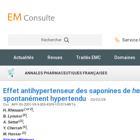
Rechercher
Service C
Rechercher
Actualités
Revues
Traités EMC
Domaines
ANNALES PHARMACEUTIQUES FRANÇAISES
Effet antihypertenseur des saponines de
he
spontanément hypertendu
- 20/02/08
Doi : APF-05-2001-59-3-003-4509-101019-ART6
[ et 2]
H. Rhiouani
,
[2]
B. Lyoussi
,
[1]
A. Settaf
,
[1]
Y. Cherrah
,
[1]
M. Hassar
Voir les affiliations