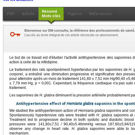
Résumé
PDF
Article
Figures
Références
Mots clés
Bienvenue sur EM-consulte, la référence des professionnels de santé.
L’accès au texte intégral de cet article nécessite un abonnement.
Le but de ce travail est d'étudier l'activité antihypertensive des saponines 
action à celle de la nifédipine.
Le traitement des rats spontanément hypertendus par les saponines de
H. 
corporel, a entraîné une diminution progressive et significative des pression
pour atteindre après un mois de traitement 141,60 ± 7,51 mm Hg/90,40 ±5,
± 7,79 mm Hg, p < 0,001. Cependant, la fréquence cardiaque n'a pas subi de
traitement.
Les saponines de
H. glabra
diminuent la pression artérielle probablement pa
Antihypertensive effect of
Herniaria glabra
saponins in the spont
We studied the antihypertension action of
Herniaria glabra
saponins and comp
Spontaneously hypertensive rats were treated with
H. glabra
saponins at 
Treatment led to progressive decline in both systolic and diastolic blood
pressures were: 141,60±7,51 / 90,40±5.46mmHg versus 187,60±5,94/11
observe any change in heart rate.
H. glabra
saponins were able to low
mechanism.