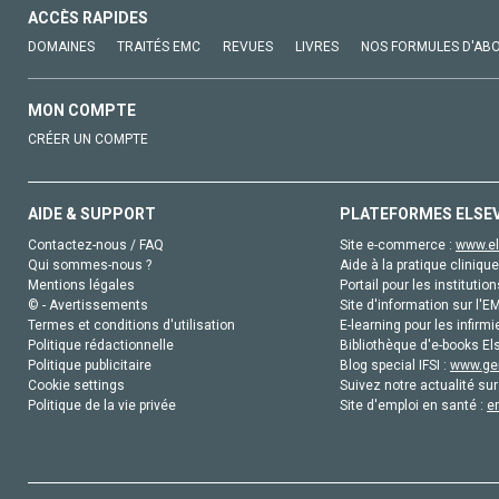
ACCÈS RAPIDES
DOMAINES
TRAITÉS EMC
REVUES
LIVRES
NOS FORMULES D'AB
MON COMPTE
CRÉER UN COMPTE
AIDE & SUPPORT
PLATEFORMES ELSE
Contactez-nous / FAQ
Site e-commerce :
www.el
Qui sommes-nous ?
Aide à la pratique clinique
Mentions légales
Portail pour les institution
© - Avertissements
Site d'information sur l'E
Termes et conditions d'utilisation
E-learning pour les infirmi
Politique rédactionnelle
Bibliothèque d'e-books Els
Politique publicitaire
Blog special IFSI :
www.gen
Cookie settings
Suivez notre actualité sur
Politique de la vie privée
Site d'emploi en santé :
e