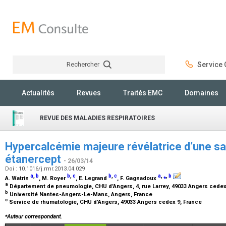
Rechercher
Service C
Rechercher
Actualités
Revues
Traités EMC
Domaines
REVUE DES MALADIES RESPIRATOIRES
Hypercalcémie majeure révélatrice d’une sa
étanercept
- 26/03/14
Doi : 10.1016/j.rmr.2013.04.029
a
,
b
b
,
c
b
,
c
a
,
⁎
,
b
A. Watrin
, M. Royer
, E. Legrand
, F. Gagnadoux
a
Département de pneumologie, CHU d’Angers, 4, rue Larrey, 49033 Angers cedex
b
Université Nantes-Angers-Le-Mans, Angers, France
c
Service de rhumatologie, CHU d’Angers, 49033 Angers cedex 9, France
⁎
Auteur correspondant.