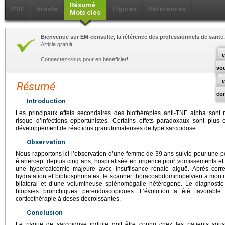
Résumé
PDF
Article
Figures
Références
Mots clés
Bienvenue sur EM-consulte, la référence des professionnels de santé.
Article gratuit.
c
Connectez-vous pour en bénéficier!
vo
Résumé
co
Introduction
Les principaux effets secondaires des biothérapies anti-TNF alpha sont
risque d’infections opportunistes. Certains effets paradoxaux sont plus 
développement de réactions granulomateuses de type sarcoïdose.
Observation
Nous rapportons ici l’observation d’une femme de 39
ans suivie pour une po
étanercept depuis cinq ans, hospitalisée en urgence pour vomissements et
une hypercalcémie majeure avec insuffisance rénale aiguë. Après corr
hydratation et biphosphonates, le scanner thoracoabdominopelvien a montré
bilatéral et d’une volumineuse splénomégalie hétérogène. Le diagnostic
biopsies bronchiques perendoscopiques. L’évolution a été favorable 
corticothérapie à doses décroissantes.
Conclusion
Le risque de sarcoïdose induite doit être connu chez les patients sou