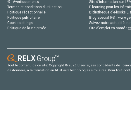
© - Avertissements
Site d'information sur l'E
Termes et conditions d'utilisation
E-learning pour les infirmi
Politique rédactionnelle
Bibliothèque d'e-books Els
Politique publicitaire
Blog special IFSI :
www.gen
Cookie settings
Suivez notre actualité sur
Politique de la vie privée
Site d'emploi en santé :
e
Tout le contenu de ce site: Copyright © 2026 Elsevier, ses concédants de licence e
de données, a la formation en IA et aux technologies similaires. Pour tout con