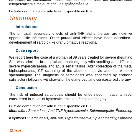
d’hypercalcémie majeure et/ou de splénomégalie.
Le texte complet de cet article est disponible en PDF.
Summary
Introduction
The principal secondary effects of anti-TNF alpha therapy are now well
opportunistic infections. Other paradoxical effects have been describ
developement of sarcoid-like granulomatous reactions.
Case report
We report here the case of a woman of 39 years treated for severe rheumatoid 
She was admitted to hospital as an emergency with vomiting and diffuse a
severe hypercalcaemia and acute renal failure. After correction of the met
biphosphonates, CT scanning of the abdomen, pelvis and thorax showed b
splenomegaly. The diagnosis of sarcoidosis was confirmed by endosco
satisfactory following withdrawal of the etanercept and corticosteroid therap
Conclusion
The risk of induced sarcoidosis should be understood in patients rec
considered in cases of hypercalcaemia and/or splenomegaly.
Le texte complet de cet article est disponible en PDF.
Mots clés :
Sarcoïdose, Anti-TNF, Hypercalcémie, Splénomégalie, Étanercep
Keywords :
Sarcoidosis, Anti-TNF, Hypercalcaemia, Splenomegaly, Etanerce
Plan