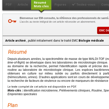
Résumé
PDF
Article
Figures
Testez-vous
Comp
Mots clés
Bienvenue sur EM-consulte, la référence des professionnels de santé.
L’accès au texte intégral de cet article nécessite un abonnement.
EMC D
Article archivé
, publié initialement dans le traité EMC
Biologie médicale
Résumé
Depuis plusieurs années, la spectrométrie de masse de type MALDI-TOF (
ma
time-of-flight
) se développe dans les laboratoires de microbiologie clinique. 
au domaine de la recherche, permet l'identification rapide et précise de
routine au laboratoire de microbiologie clinique. Les espèces bactérienne
obtenues en culture sur milieu solide ou parfois directement à parti
(hémocultures, urines). D'autres applications sont en cours de développeme
la recherche de facteurs de virulence ou encore de marqueurs de résistance
Le texte complet de cet article est disponible en PDF.
Mots-clés :
Identification microbienne, Prélèvements cliniques, Routine, 
Empreintes spectrales
Plan