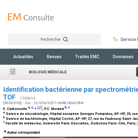
Rechercher
Service C
Rechercher
Actualités
Revues
Traités EMC
Domaines
BIOLOGIE MÉDICALE
Identification bactérienne par spectrométr
TOF
- 17/04/14
[90-05-0192] - Doi : 10.1016/S2211-9698(14)64138-8
a
,
c
,
⁎
b
,
c
E. Carbonnelle
, P.C. Morand
a
Service de microbiologie, Hôpital européen Georges Pompidou, AP-HP, 20, rue
b
Service de bactériologie, Hôpital Cochin, AP-HP, 27, rue du Faubourg-Saint-Ja
c
Faculté de médecine, Université Paris-Descartes, Sorbonne Paris-Cité, Paris,
Auteur correspondant.