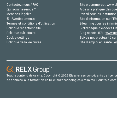
Contactez-nous / FAQ
Site e-commerce :
www.el
Qui sommes-nous ?
Aide à la pratique clinique
Mentions légales
Portail pour les institution
© - Avertissements
Site d'information sur l'E
Termes et conditions d'utilisation
E-learning pour les infirmi
Politique rédactionnelle
Bibliothèque d'e-books Els
Politique publicitaire
Blog special IFSI :
www.gen
Cookie settings
Suivez notre actualité sur
Politique de la vie privée
Site d'emploi en santé :
e
Tout le contenu de ce site: Copyright © 2026 Elsevier, ses concédants de licence e
de données, a la formation en IA et aux technologies similaires. Pour tout con