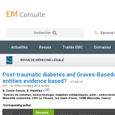
Rechercher
Service C
Rechercher
Actualités
Revues
Traités EMC
Domaines
REVUE DE MÉDECINE LÉGALE
Post-traumatic diabetes and Graves-Based
entities evidence based?
- 27/04/14
Doi : 10.1016/j.medleg.2014.02.002
⁎
B. Conte-Devolx, B. Vialettes
Service de nutrition, endocrinologie, maladies métaboliques, pôle « endocrinolog
Marseille université, CHU La Timone, rue Saint-Pierre, 13005 Marseille, France
⁎
Corresponding author.
Résumé
PDF
Article
Tableaux
Références