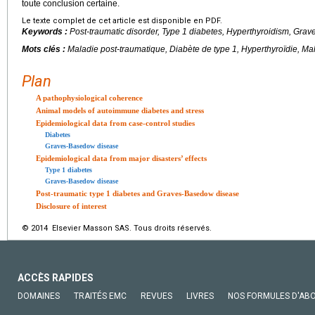
toute conclusion certaine.
Le texte complet de cet article est disponible en PDF.
Keywords :
Post-traumatic disorder, Type 1 diabetes, Hyperthyroidism, Grav
Mots clés :
Maladie post-traumatique, Diabète de type 1, Hyperthyroïdie, M
Plan
A pathophysiological coherence
Animal models of autoimmune diabetes and stress
Epidemiological data from case-control studies
Diabetes
Graves-Basedow disease
Epidemiological data from major disasters’ effects
Type 1 diabetes
Graves-Basedow disease
Post-traumatic type 1 diabetes and Graves-Basedow disease
Disclosure of interest
© 2014 Elsevier Masson SAS. Tous droits réservés.
ACCÈS RAPIDES
DOMAINES
TRAITÉS EMC
REVUES
LIVRES
NOS FORMULES D'AB