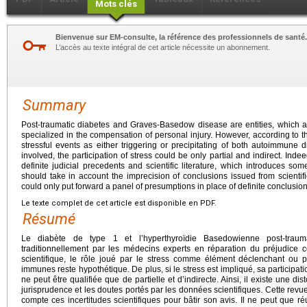
Mots clés
Bienvenue sur EM-consulte, la référence des professionnels de santé.
L’accès au texte intégral de cet article nécessite un abonnement.
Summary
Post-traumatic diabetes and Graves-Basedow disease are entities, which ar
specialized in the compensation of personal injury. However, according to the 
stressful events as either triggering or precipitating of both autoimmune 
involved, the participation of stress could be only partial and indirect. In
definite judicial precedents and scientific literature, which introduces som
should take in account the imprecision of conclusions issued from scientif
could only put forward a panel of presumptions in place of definite conclusion
Le texte complet de cet article est disponible en PDF.
Résumé
Le diabète de type 1 et l’hyperthyroïdie Basedowienne post-traum
traditionnellement par les médecins experts en réparation du préjudice co
scientifique, le rôle joué par le stress comme élément déclenchant ou 
immunes reste hypothétique. De plus, si le stress est impliqué, sa partici
ne peut être qualifiée que de partielle et d’indirecte. Ainsi, il existe une di
jurisprudence et les doutes portés par les données scientifiques. Cette revue 
compte ces incertitudes scientifiques pour bâtir son avis. Il ne peut que ré