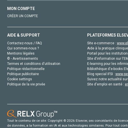
MON COMPTE
CRÉER UN COMPTE
AIDE & SUPPORT
PLATEFORMES ELSE
Contactez-nous / FAQ
Site e-commerce :
www.el
Qui sommes-nous ?
Aide à la pratique clinique
Mentions légales
Portail pour les institution
© - Avertissements
Site d'information sur l'E
Termes et conditions d'utilisation
E-learning pour les infirmi
Politique rédactionnelle
Bibliothèque d'e-books Els
Politique publicitaire
Blog special IFSI :
www.gen
Cookie settings
Suivez notre actualité sur
Politique de la vie privée
Site d'emploi en santé :
e
Tout le contenu de ce site: Copyright © 2026 Elsevier, ses concédants de licence e
de données, a la formation en IA et aux technologies similaires. Pour tout con