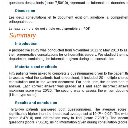
questions des patients (score 7,50/10), reprenant les informations données e
Discussion
Les deux consultations et le document écrit ont amélioré la compréhen
orthognathique.
Le texte complet de cet article est disponible en PDF.
Summary
Introduction
A prospective study was conducted from November 2012 to May 2013 to ass
their preoperative consultations for orthognathic surgery. We studied the im
department, containing the information given during the consultation.
Materials and methods
Fifty patients were asked to complete 2 questionnaires given to the patient t
to assess what the patients had understood; it included 20 multiple-choic
consultation and in the written document. For each item, the patient had t
answer. Each correct answer was graded at 1 and each incorrect answ
maximum score was 20/20. The second was to assess the written docume
(Likert-type scale).
Results and conclusion
Thirty-two patients answered both questionnaires. The average score 
significantly higher than the theoretical average set at 10 (
P
<
0.05). The wri
(score 8.47/10) and information easy to find (score 7.28/10). The docu
questions (score 7.50/10), using information given during consultation (score