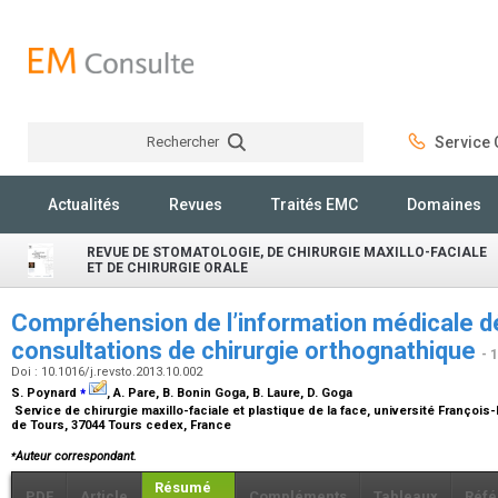
Rechercher
Service C
Rechercher
Actualités
Revues
Traités EMC
Domaines
REVUE DE STOMATOLOGIE, DE CHIRURGIE MAXILLO-FACIALE
ET DE CHIRURGIE ORALE
Compréhension de l’information médicale dé
consultations de chirurgie orthognathique
- 
Doi : 10.1016/j.revsto.2013.10.002
⁎
S. Poynard
, A. Pare, B. Bonin Goga, B. Laure, D. Goga
Service de chirurgie maxillo-faciale et plastique de la face, université Françoi
de Tours, 37044 Tours cedex, France
⁎
Auteur correspondant.
Résumé
PDF
Article
Compléments
Tableaux
Réfé