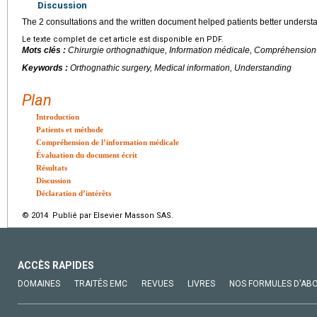
Discussion
The 2 consultations and the written document helped patients better underst
Le texte complet de cet article est disponible en PDF.
Mots clés :
Chirurgie orthognathique, Information médicale, Compréhension
Keywords :
Orthognathic surgery, Medical information, Understanding
Plan
Introduction
Patients et méthode
Compréhension de l’information médicale
Évaluation du document écrit
Résultats
Discussion
Déclaration d’intérêts
© 2014 Publié par Elsevier Masson SAS.
ACCÈS RAPIDES
DOMAINES
TRAITÉS EMC
REVUES
LIVRES
NOS FORMULES D'AB