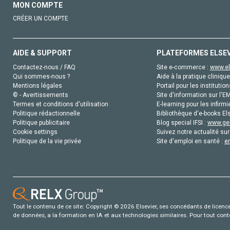
MON COMPTE
CRÉER UN COMPTE
AIDE & SUPPORT
PLATEFORMES ELSE
Contactez-nous / FAQ
Site e-commerce :
www.el
Qui sommes-nous ?
Aide à la pratique clinique
Mentions légales
Portail pour les institution
© - Avertissements
Site d'information sur l'E
Termes et conditions d'utilisation
E-learning pour les infirmi
Politique rédactionnelle
Bibliothèque d'e-books Els
Politique publicitaire
Blog special IFSI :
www.gen
Cookie settings
Suivez notre actualité sur
Politique de la vie privée
Site d'emploi en santé :
e
Tout le contenu de ce site: Copyright © 2026 Elsevier, ses concédants de licence e
de données, a la formation en IA et aux technologies similaires. Pour tout con