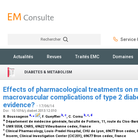
Rechercher
Service C
Rechercher
Actualités
Revues
Traités EMC
Domaines
DIABETES & METABOLISM
Effects of pharmacological treatments on m
macrovascular complications of type 2 diabe
evidence?
- 17/06/14
Doi : 10.1016/j.diabet.2013.12.010
a
,
⁎
b
,
c
b
,
c
,
d
R. Boussageon
, F. Gueyffier
, C. Cornu
a
Département de médecine générale, faculté de Poitiers, 11, route du Clos-Bard
b
UMR 5558, CNRS, 69622 Villeurbanne cedex, France
c
Clinical Pharmacology, Louis-Pradel Hospital, CHU de Lyon, 69677 Bron cedex,
d
Inserm, Clinical Investigation Center (CIC201), 69677 Bron cedex, France