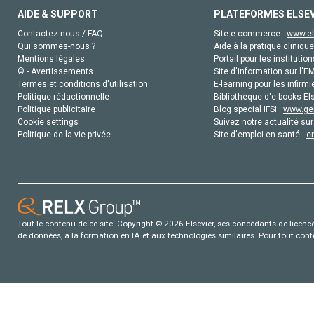
AIDE & SUPPORT
PLATEFORMES ELSE
Contactez-nous / FAQ
Site e-commerce :
www.el
Qui sommes-nous ?
Aide à la pratique clinique
Mentions légales
Portail pour les institution
© - Avertissements
Site d'information sur l'E
Termes et conditions d'utilisation
E-learning pour les infirmi
Politique rédactionnelle
Bibliothèque d'e-books Els
Politique publicitaire
Blog special IFSI :
www.gen
Cookie settings
Suivez notre actualité sur
Politique de la vie privée
Site d'emploi en santé :
e
Tout le contenu de ce site: Copyright © 2026 Elsevier, ses concédants de licence e
de données, a la formation en IA et aux technologies similaires. Pour tout con