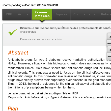
⁎
Corresponding author. Tel.: +33 054 966 3531.
Résumé
PDF
Article
Figures
Compléments
Référ
Mots clés
Bienvenue sur EM-consulte, la référence des professionnels de santé.
Article gratuit.
c
Connectez-vous pour en bénéficier!
vo
Abstract
co
Antidiabetic drugs for type 2 diabetes receive marketing authorization if 
HbA
. However, efficacy on this biological criterion does not necessarily ref
1c
randomized clinical trials have shown that antidiabetic drugs reduce HbA
clinical events. This suggests a need to focus on the clinical effectiveness (
antidiabetic drugs. In this non-extensive review of the literature, it was fo
drugs have clearly proven their superiority over placebo in the gold standard
Thus, in 2013, the level of evidence for the clinical efficacy of antidiabetic d
the millions of prescriptions being written for them.
Le texte complet de cet article est disponible en PDF.
Keywords :
Antidiabetic drugs, Type 2 diabetes, Clinical efficacy, Level of e
Plan