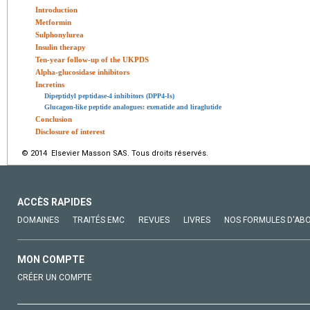
Introduction
Metformin
Sulphonylurea
Insulin therapy
Ten-year follow-up of the UKPDS
Alpha-glucosidase inhibitors
Incretins
Dipeptidyl peptidase-4 inhibitors (DPP4-Is)
Glucagon-like peptide analogues: exenatide and liraglutide
Conclusion
Disclosure of interest
© 2014 Elsevier Masson SAS. Tous droits réservés.
ACCÈS RAPIDES
DOMAINES
TRAITÉS EMC
REVUES
LIVRES
NOS FORMULES D'AB
MON COMPTE
CRÉER UN COMPTE