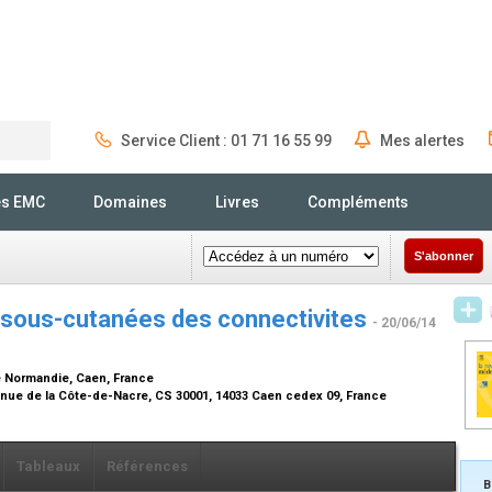
Service Client : 01 71 16 55 99
Mes alertes
Rechercher
és EMC
Domaines
Livres
Compléments
S'abonner
 sous-cutanées des connectivites
- 20/06/14
e Normandie, Caen, France
nue de la Côte-de-Nacre, CS 30001, 14033 Caen cedex 09, France
Tableaux
Références
B