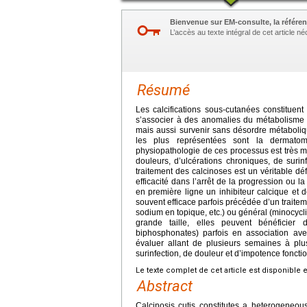
Bienvenue sur EM-consulte, la référen
L’accès au texte intégral de cet article 
Résumé
Les calcifications sous-cutanées constituent
s’associer à des anomalies du métabolisme p
mais aussi survenir sans désordre métabolique
les plus représentées sont la dermatom
physiopathologie de ces processus est très m
douleurs, d’ulcérations chroniques, de surinf
traitement des calcinoses est un véritable d
efficacité dans l’arrêt de la progression ou l
en première ligne un inhibiteur calcique et de
souvent efficace parfois précédée d’un traitemen
sodium en topique, etc.) ou général (minocycl
grande taille, elles peuvent bénéficier 
biphosphonates) parfois en association avec
évaluer allant de plusieurs semaines à plu
surinfection, de douleur et d’impotence fonction
Le texte complet de cet article est disponible 
Abstract
Calcinosis cutis constitutes a heterogeneous