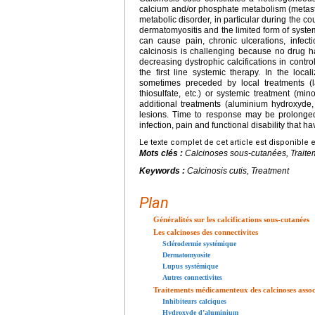
calcium and/or phosphate metabolism (metasta
metabolic disorder, in particular during the 
dermatomyositis and the limited form of system
can cause pain, chronic ulcerations, infect
calcinosis is challenging because no drug ha
decreasing dystrophic calcifications in contro
the first line systemic therapy. In the loca
sometimes preceded by local treatments (la
thiosulfate, etc.) or systemic treatment (mi
additional treatments (aluminium hydroxyde,
lesions. Time to response may be prolonged
infection, pain and functional disability that h
Le texte complet de cet article est disponible 
Mots clés :
Calcinoses sous-cutanées, Traite
Keywords :
Calcinosis cutis, Treatment
Plan
Généralités sur les calcifications sous-cutanées
Les calcinoses des connectivites
Sclérodermie systémique
Dermatomyosite
Lupus systémique
Autres connectivites
Traitements médicamenteux des calcinoses assoc
Inhibiteurs calciques
Hydroxyde d’aluminium