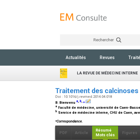
Rechercher
Actualités
Revues
Trait
LA REVUE DE MÉDECINE INTERNE
Traitement des calcinoses
Doi : 10.1016/j.revmed.2014.04.018
a
,
b
,
⁎
B. Bienvenu
a
Faculté de médecine, université de Caen-Bass
b
Service de médecine interne, CHU de Caen, ave
⁎
Correspondance.
Résumé
PDF
Article
Figures
Mots clés