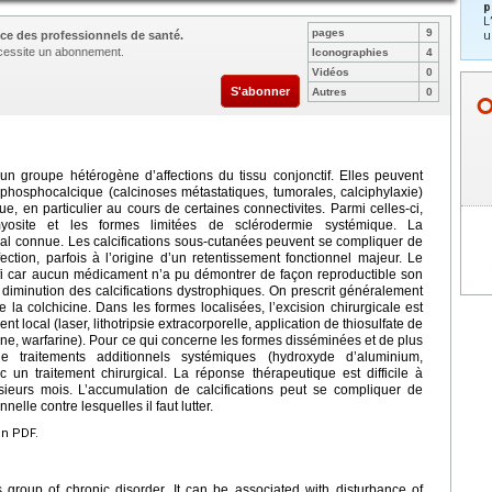
p
L
pages
9
ce des professionnels de santé.
u
nécessite un abonnement.
Iconographies
4
Vidéos
0
S'abonner
Autres
0
 un groupe hétérogène d’affections du tissu conjonctif. Elles peuvent
hosphocalcique (calcinoses métastatiques, tumorales, calciphylaxie)
, en particulier au cours de certaines connectivites. Parmi celles-ci,
yosite et les formes limitées de sclérodermie systémique. La
al connue. Les calcifications sous-cutanées peuvent se compliquer de
ection, parfois à l’origine d’un retentissement fonctionnel majeur. Le
éfi car aucun médicament n’a pu démontrer de façon reproductible son
a diminution des calcifications dystrophiques. On prescrit généralement
 la colchicine. Dans les formes localisées, l’excision chirurgicale est
t local (laser, lithotripsie extracorporelle, application de thiosulfate de
ine, warfarine). Pour ce qui concerne les formes disséminées et de plus
de traitements additionnels systémiques (hydroxyde d’aluminium,
 un traitement chirurgical. La réponse thérapeutique est difficile à
sieurs mois. L’accumulation de calcifications peut se compliquer de
nelle contre lesquelles il faut lutter.
en PDF.
 group of chronic disorder. It can be associated with disturbance of