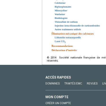
Colchicine
Biphosphonates
Minocycline
Warfarine
Biothérapies
Thiosulfate de sodium
Injection intra-lésionnelle de corticostéroïdes
Autres traitements utilisés
Élimination mécanique des calcinoses
Lithotritie extracorporelle
Laser CO
2
Recommandations
Déclaration d’intérêts
© 2014 Société nationale française de méd
réservés.
ACCÈS RAPIDES
DOMAINES
TRAITÉS EMC
REVUES
LI
MON COMPTE
CRÉER UN COMPTE