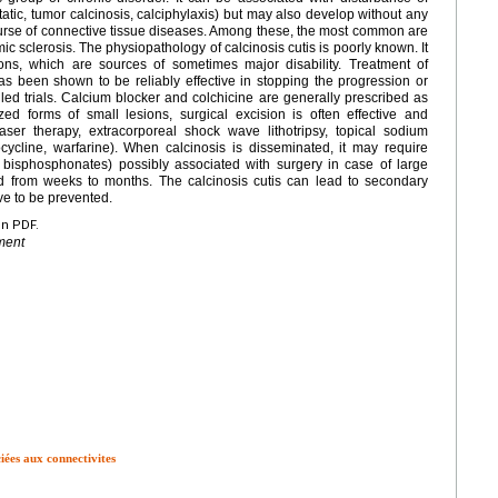
tic, tumor calcinosis, calciphylaxis) but may also develop without any
course of connective tissue diseases. Among these, the most common are
ic sclerosis. The physiopathology of calcinosis cutis is poorly known. It
ions, which are sources of sometimes major disability. Treatment of
s been shown to be reliably effective in stopping the progression or
lled trials. Calcium blocker and colchicine are generally prescribed as
lized forms of small lesions, surgical excision is often effective and
ser therapy, extracorporeal shock wave lithotripsy, topical sodium
nocycline, warfarine). When calcinosis is disseminated, it may require
 bisphosphonates) possibly associated with surgery in case of large
 from weeks to months. The calcinosis cutis can lead to secondary
ave to be prevented.
en PDF.
ment
iées aux connectivites