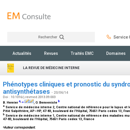
Rechercher
Service C
Rechercher
Actualités
Revues
Traités EMC
Domaines
LA REVUE DE MÉDECINE INTERNE
Phénotypes cliniques et pronostic du synd
antisynthétases
- 20/06/14
Doi : 10.1016/j.revmed.2013.09.003
a
,
⁎
b
B. Hervier
, O. Benveniste
a
Service de médecine interne 2, Centre national de référence pour le lupus et 
Pitié Salpêtrière, AP–HP, 47-83, boulevard de l’Hôpital, 75651 Paris cedex 13, Fr
b
Service de médecine interne 1, Centre national de référence des maladies musc
47-83, boulevard de l’Hôpital, 75651 Paris cedex 13, France
⁎
Auteur correspondant.