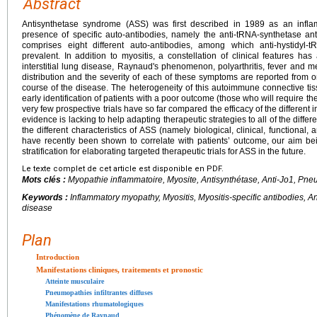
Abstract
Antisynthetase syndrome (ASS) was first described in 1989 as an infl
presence of specific auto-antibodies, namely the anti-tRNA-synthetase an
comprises eight different auto-antibodies, among which anti-hystidyl-t
prevalent. In addition to myositis, a constellation of clinical features h
interstitial lung disease, Raynaud's phenomenon, polyarthritis, fever and m
distribution and the severity of each of these symptoms are reported from o
course of the disease. The heterogeneity of this autoimmune connective tissu
early identification of patients with a poor outcome (those who will require the
very few prospective trials have so far compared the efficacy of the differe
evidence is lacking to help adapting therapeutic strategies to all of the differ
the different characteristics of ASS (namely biological, clinical, functiona
have recently been shown to correlate with patients’ outcome, our aim bei
stratification for elaborating targeted therapeutic trials for ASS in the future.
Le texte complet de cet article est disponible en PDF.
Mots clés :
Myopathie inflammatoire, Myosite, Antisynthétase, Anti-Jo1, Pneum
Keywords :
Inflammatory myopathy, Myositis, Myositis-specific antibodies, Anti
disease
Plan
Introduction
Manifestations cliniques, traitements et pronostic
Atteinte musculaire
Pneumopathies infiltrantes diffuses
Manifestations rhumatologiques
Phénomène de Raynaud