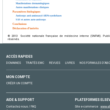
Manifestations dermatologiques
Autres manifestations cliniques
Paramètres biologiques
Anticorps anti-aminoacyl-ARNt-synthétases
SAS et autres auto-anticorps
Conclusions
Déclaration d’intérêts
© 2013 Société nationale française de médecine interne (SNFMI). Publi
réservés.
ACCÈS RAPIDES
DOMAINES
TRAITÉS EMC
REVUES
LIVRES
NOS FORMULES D'AB
MON COMPTE
CRÉER UN COMPTE
AIDE & SUPPORT
PLATEFORMES ELSE
Contactez-nous / FAQ
Site e-commerce :
www.el