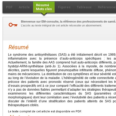
Résumé
PDF
Article
Figures
Tableaux
Référence
Mots clés
Bienvenue sur EM-consulte, la référence des professionnels de santé.
L’accès au texte intégral de cet article nécessite un abonnement.
Résumé
Le syndrome des antisynthétases (SAS) a été initialement décrit en 198
inflammatoire avec la présence d’auto-anticorps spécifiques : les an
Actuellement, la famille des AAS comprend huit auto-anticorps différents, pa
hystidyl-ARNt-synthétase (anti-Jo 1). Associées à la myosite, de nombreu
décrites, parmi lesquelles figurent pneumopathie infiltrante diffuse, phéno
mains de mécaniciens. La distribution de ces symptômes et leur sévérité est 
au long de l’évolution de la maladie. L’hétérogénéité de cette connectivite au
précoce des patients avec pronostic réservé (ceux qui nécessitent les tr
d’essais prospectifs ont à ce jour comparé l’efficacité des différents trait
n’y a pas de données fiables permettant d’adapter les stratégies thérapeut
examinerons les différentes caractéristiques du SAS (paramètres cli
morphologiques) dont leur corrélation avec l’évolutivité des patients a réce
discuter de l’intérêt d’une stratification des patients atteints de SAS 
thérapeutiques ciblés.
Le texte complet de cet article est disponible en PDF.