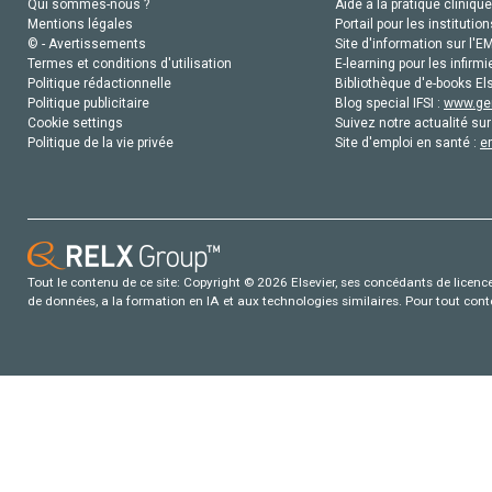
Qui sommes-nous ?
Aide à la pratique clinique
Mentions légales
Portail pour les institution
© - Avertissements
Site d'information sur l'E
Termes et conditions d'utilisation
E-learning pour les infirmi
Politique rédactionnelle
Bibliothèque d'e-books Els
Politique publicitaire
Blog special IFSI :
www.gen
Cookie settings
Suivez notre actualité sur
Politique de la vie privée
Site d'emploi en santé :
e
Tout le contenu de ce site: Copyright © 2026 Elsevier, ses concédants de licence e
de données, a la formation en IA et aux technologies similaires. Pour tout con