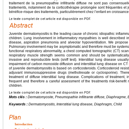
traitement de la pneumopathie infiltrante diffuse ne sont pas consensuel
traitements, notamment de la corticothérapie prolongée sont fréquentes et j
bénéfice-risque des traitements, particulièrement chez l’enfant en croissance
Le texte complet de cet article est disponible en PDF.
Abstract
Juvenile dermatomyositis is the leading cause of chronic idiopathic inflam
children. Lung involvement in inflammatory myopathies is well described in a
disease, aspiration pneumonia and alveolar hypoventilation. We propose to 
Pulmonary involvement may be asymptomatic and therefore must be systematica
functional respiratory abnormality, a chest computed tomographic (CT) scan 
respiratory muscle strength seems common and should be systematically 
invasive and reproducible tests (sniff test). Interstitial lung disease usually
impairment of carbon monoxide diffusion and interstitial lung disease on CT sc
of juvenile dermatomyositis is based on corticosteroids. Corticosteroid resist
adjuvant immunosuppressive drugs (methotrexate or cyclosporine). There
treatment of diffuse interstitial lung disease. Complications of treatment, 
frequent and therefore a careful assessment of the treatments risk-benefit r
children.
Le texte complet de cet article est disponible en PDF.
Mots clés :
Dermatomyosite, Pneumopathie infiltrante diffuse, Diaphragme, 
Keywords :
Dermatomyositis, Interstitial lung disease, Diaphragm, Child
Plan
Introduction