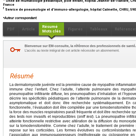
Unité de rhumatologie pédiatrique, pôle enfant, hôpital Jeanne-de-Flandre, CHR
France
f
Service de pneumologie et d’immuno-allergologie, hôpital Calmette, CHRU, 590
⁎
Auteur correspondant.
Résumé
PDF
Article
Figures
Tableaux
Référence
Mots clés
Bienvenue sur EM-consulte, la référence des professionnels de santé.
L’accès au texte intégral de cet article nécessite un abonnement.
Résumé
La dermatomyosite juvénile est la première cause de myopathie inflammatoir
immune chez l’enfant. Chez l’adulte, l’atteinte pulmonaire des myopath
pneumopathie infiltrante diffuse, les pneumopathies d’inhalation et l’hypov
décrire les spécificités pédiatriques de l’atteinte pulmonaire de la dermato
asymptomatique et doit donc être recherchée systématiquement. En cas
fonctionnelle, l’évaluation doit être complétée par une tomodensitométrie th
la force des muscles respiratoires paraît fréquente et doit être recherchée 
des tests non invasifs et reproductibles (
sniff test
). La pneumopathie infilt
atteinte fonctionnelle restrictive avec altération de la diffusion du monoxyde
sur la tomodensitométrie. Comme chez l’adulte, le traitement de première 
repose sur les corticoïdes. Les formes évolutives ou corticorésistantes 
l’association aux immunosuppresseurs (méthotrexate ou ciclosporine en 