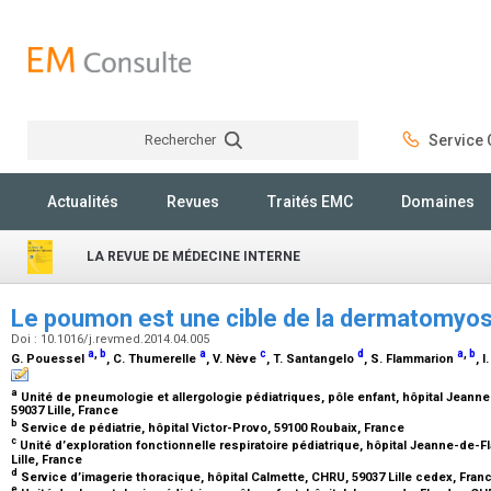
Rechercher
Service C
Rechercher
Actualités
Revues
Traités EMC
Domaines
LA REVUE DE MÉDECINE INTERNE
Le poumon est une cible de la dermatomyosi
Doi : 10.1016/j.revmed.2014.04.005
a
,
b
a
c
d
a
,
b
G. Pouessel
, C. Thumerelle
, V. Nève
, T. Santangelo
, S. Flammarion
, 
a
Unité de pneumologie et allergologie pédiatriques, pôle enfant, hôpital Jeanne
59037 Lille, France
b
Service de pédiatrie, hôpital Victor-Provo, 59100 Roubaix, France
c
Unité d’exploration fonctionnelle respiratoire pédiatrique, hôpital Jeanne-de-F
Lille, France
d
Service d’imagerie thoracique, hôpital Calmette, CHRU, 59037 Lille cedex, Fran
e