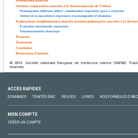
Présentation générale
Atteintes respiratoires associées à la dermatomyosite de l’enfant
Pneumopathie infiltrante diffuse : manifestation respiratoire grave à rechercher
Atteinte de la musculature respiratoire et pneumopathie d’inhalation
Explorations complémentaires dans les atteintes pulmonaires associées à la derma
Évaluation fonctionnelle respiratoire
Tomodensitométrie thoracique
Pronostic
Traitement
Conclusion
Déclaration d’intérêts
© 2014 Société nationale française de médecine interne (SNFMI). Publi
réservés.
ACCÈS RAPIDES
DOMAINES
TRAITÉS EMC
REVUES
LIVRES
NOS FORMULES D'AB
MON COMPTE
CRÉER UN COMPTE