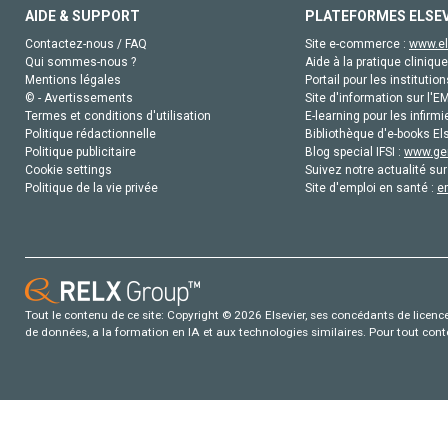
AIDE & SUPPORT
PLATEFORMES ELSE
Contactez-nous / FAQ
Site e-commerce :
www.el
Qui sommes-nous ?
Aide à la pratique clinique
Mentions légales
Portail pour les institution
© - Avertissements
Site d'information sur l'E
Termes et conditions d'utilisation
E-learning pour les infirmi
Politique rédactionnelle
Bibliothèque d'e-books Els
Politique publicitaire
Blog special IFSI :
www.gen
Cookie settings
Suivez notre actualité sur
Politique de la vie privée
Site d'emploi en santé :
e
Tout le contenu de ce site: Copyright © 2026 Elsevier, ses concédants de licence e
de données, a la formation en IA et aux technologies similaires. Pour tout con