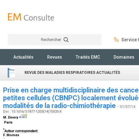
Rechercher
Service C
Rechercher
Actualités
Revues
Traités EMC
Domaines
REVUE DES MALADIES RESPIRATOIRES ACTUALITÉS
Prise en charge multidisciplinaire des canc
petites cellules (CBNPC) localement évolués
modalités de la radio-chimiothérapie
- 01/07/14
Doi : 10.1016/S1877-1203(14)70535-X
⁎
M. Emery
Paris
*
Auteur correspondant.
F. Mornex