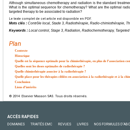
Although simultaneous chemotherapy and radiation is the standard treatme
What is the optimal sequence for chemotherapy? What are the optimal radi
targeted therapy to be associated to radiation?
Le texte complet de cet article est disponible en PDF.
Mots clés :
Contrôle local, Stade 3, Radiothérapie, Radio-chimiothérapie, T
Keywords :
Local control, Stage 3, Radiation, Radiochemotherapy, Targeted
Plan
Contexte
Historique
Quelle est la séquence optimale pour la chimiothérapie, en plus de l’association c
Quelles sont les doses optimales de radiothérapie ?
Quelle chimiothérapie associer à la radiothérapie ?
Quelle place pour les thérapies ciblées en association à la radiothérapie et à la ch
Conclusion
Liens d’intérêts
© 2014 Elsevier Masson SAS. Tous droits réservés.
ACCÈS RAPIDES
DOMAINES
TRAITÉS EMC
REVUES
LIVRES
NOS FORMULES D'AB