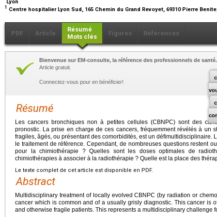
Lyon
1
Centre hospitalier Lyon Sud, 165 Chemin du Grand Revoyet, 69310 Pierre Benite
Résumé
PDF
Article
Figures
Références
Mots clés
Bienvenue sur EM-consulte, la référence des professionnels de santé.
Article gratuit.
c
Connectez-vous pour en bénéficier!
vo
Résumé
co
Les cancers bronchiques non à petites cellules (CBNPC) sont des canc
pronostic. La prise en charge de ces cancers, fréquemment révélés à un s
fragiles, âgés, ou présentant des comorbidités, est un défimultidisciplinaire.
le traitement de référence. Cependant, de nombreuses questions restent ou
pour la chimiothérapie ? Quelles sont les doses optimales de radioth
chimiothérapies à associer à la radiothérapie ? Quelle est la place des théra
Le texte complet de cet article est disponible en PDF.
Abstract
Multidisciplinary treatment of locally evolved CBNPC (by radiation or chemo
cancer which is common and of a usually grisly diagnostic. This cancer is of
and otherwise fragile patients. This represents a multidisciplinary challenge f