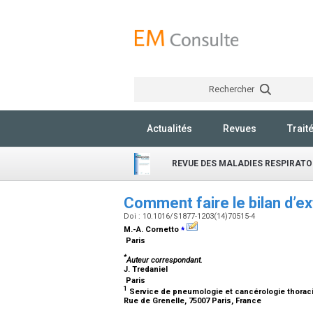
Rechercher
Actualités
Revues
Trait
REVUE DES MALADIES RESPIRATO
Comment faire le bilan d’e
Doi : 10.1016/S1877-1203(14)70515-4
⁎
M.-A. Cornetto
Paris
*
Auteur correspondant.
J. Tredaniel
Paris
1
Service de pneumologie et cancérologie thoraciq
Rue de Grenelle, 75007 Paris, France