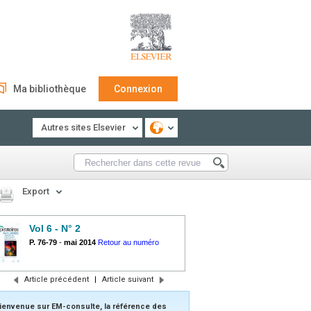
Ma bibliothèque
Connexion
Autres sites Elsevier
Export
Vol 6 - N° 2
P. 76-79
-
mai 2014
Retour au numéro
Article précédent
|
Article suivant
ienvenue sur EM-consulte, la référence des