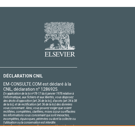
DÉCLARATION CNIL
EM-CONSULTE.COM est déclaré à la
CNIL, déclaration n° 1286925.
En application de la loi nº78-17 du 6 janvier 1978 relative à
l'informatique, aux fichiers et aux libertés, vous disposez
des droits d'opposition (art.26 de la loi), d'accès (art.34 à 38
de la loi), et de rectification (art.36 de la loi) des données
vous concernant. Ainsi, vous pouvez exiger que soient
rectifiées, complétées, clarifiées, mises à jour ou effacées
les informations vous concernant qui sont inexactes,
incomplètes, équivoques, périmées ou dont la collecte ou
l'utilisation ou la conservation est interdite.
Les informations personnelles concernant les visiteurs de
notre site, y compris leur identité, sont confidentielles.
Le responsable du site s'engage sur l'honneur à respecter