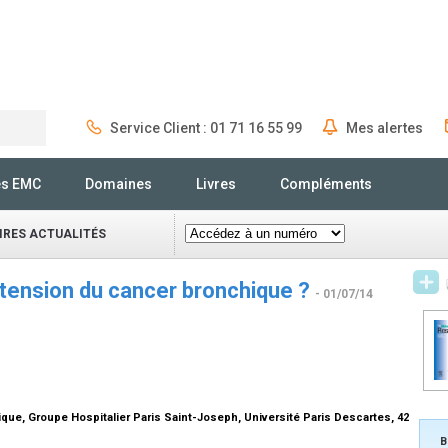
Service Client : 01 71 16 55 99
Mes alertes
Rechercher
és EMC
Domaines
Livres
Compléments
IRES ACTUALITÉS
xtension du cancer bronchique ?
- 01/07/14
ue, Groupe Hospitalier Paris Saint-Joseph, Université Paris Descartes, 42
B