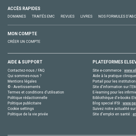
ACCÈS RAPIDES
DOMAINES
TRAITÉS EMC
REVUES
LIVRES
NOS FORMULES D'AB
MON COMPTE
CRÉER UN COMPTE
AIDE & SUPPORT
PLATEFORMES ELSE
Contactez-nous / FAQ
Site e-commerce :
www.el
Qui sommes-nous ?
Aide à la pratique clinique
Mentions légales
Portail pour les institution
© - Avertissements
Site d'information sur l'E
Termes et conditions d'utilisation
E-learning pour les infirmi
Politique rédactionnelle
Bibliothèque d'e-books Els
Politique publicitaire
Blog special IFSI :
www.gen
Cookie settings
Suivez notre actualité sur
Politique de la vie privée
Site d'emploi en santé :
e