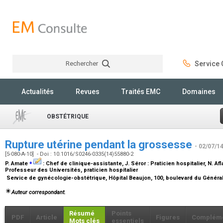
Rechercher
Service C
Rechercher
Actualités
Revues
Traités EMC
Domaines
OBSTÉTRIQUE
Rupture utérine pendant la grossesse
- 02/07/1
[5-080-A-10] - Doi : 10.1016/S0246-0335(14)55880-2
⁎
P. Amate
:
Chef de clinique-assistante
, J. Séror :
Praticien hospitalier
, N. Afl
Professeur des Universités, praticien hospitalier
Service de gynécologie-obstétrique, Hôpital Beaujon, 100, boulevard du Général
Auteur correspondant.
Résumé
Points
PDF
Article
Figures
Complém
Mots clés
essentiels