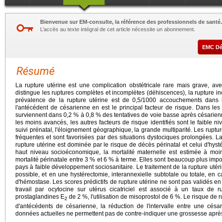
Bienvenue sur EM-consulte, la référence des professionnels de santé.
L’accès au texte intégral de cet article nécessite un abonnement.
EMC D
Résumé
La rupture utérine est une complication obstétricale rare mais grave, ave
distingue les ruptures complètes et incomplètes (déhiscences), la rupture in
prévalence de la rupture utérine est de 0,5/1000 accouchements dans 
l'antécédent de césarienne en est le principal facteur de risque. Dans les
surviennent dans 0,2 % à 0,8 % des tentatives de voie basse après césari
les moins avancés, les autres facteurs de risque identifiés sont le faible n
suivi prénatal, l'éloignement géographique, la grande multiparité. Les ruptu
fréquentes et sont favorisées par des situations dystociques prolongées. L
rupture utérine est dominée par le risque de décès périnatal et celui d'hy
haut niveau socioéconomique, la mortalité maternelle est estimée à moi
mortalité périnatale entre 3 % et 6 % à terme. Elles sont beaucoup plus imp
pays à faible développement sociosanitaire. Le traitement de la rupture utér
possible, et en une hystérectomie, interannexielle subtotale ou totale, en c
d'hémostase. Les scores prédictifs de rupture utérine ne sont pas validés e
travail par ocytocine sur utérus cicatriciel est associé à un taux de ru
prostaglandines E
de 2 %, l'utilisation de misoprostol de 6 %. Le risque de
2
d'antécédents de césarienne, la réduction de l'intervalle entre une cés
données actuelles ne permettent pas de contre-indiquer une grossesse après