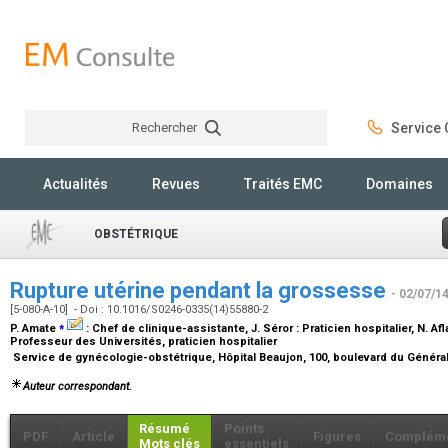
Rechercher
Service C
Rechercher
Actualités
Revues
Traités EMC
Domaines
OBSTÉTRIQUE
Rupture utérine pendant la grossesse
- 02/07/1
[5-080-A-10] - Doi : 10.1016/S0246-0335(14)55880-2
⁎
P. Amate
:
Chef de clinique-assistante
, J. Séror :
Praticien hospitalier
, N. Afl
Professeur des Universités, praticien hospitalier
Service de gynécologie-obstétrique, Hôpital Beaujon, 100, boulevard du Général
Auteur correspondant.
Résumé
Points
PDF
Article
Figures
Complém
Mots clés
essentiels