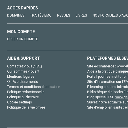
ACCÈS RAPIDES
DOMAINES
TRAITÉS EMC
REVUES
LIVRES
NOS FORMULES D'AB
MON COMPTE
CRÉER UN COMPTE
AIDE & SUPPORT
PLATEFORMES ELSE
Contactez-nous / FAQ
Site e-commerce :
www.el
Qui sommes-nous ?
Aide à la pratique clinique
Mentions légales
Portail pour les institution
© - Avertissements
Site d'information sur l'E
Termes et conditions d'utilisation
E-learning pour les infirmi
Politique rédactionnelle
Bibliothèque d'e-books Els
Politique publicitaire
Blog special IFSI :
www.gen
Cookie settings
Suivez notre actualité sur
Politique de la vie privée
Site d'emploi en santé :
e