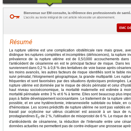
Bienvenue sur EM-consulte, la référence des professionnels de santé.
L’accès au texte intégral de cet article nécessite un abonnement.
EMC D
Résumé
La rupture utérine est une complication obstétricale rare mais grave, ave
distingue les ruptures complètes et incomplètes (déhiscences), la rupture in
prévalence de la rupture utérine est de 0,5/1000 accouchements dans 
l'antécédent de césarienne en est le principal facteur de risque. Dans les
surviennent dans 0,2 % à 0,8 % des tentatives de voie basse après césari
les moins avancés, les autres facteurs de risque identifiés sont le faible n
suivi prénatal, l'éloignement géographique, la grande multiparité. Les ruptu
fréquentes et sont favorisées par des situations dystociques prolongées. L
rupture utérine est dominée par le risque de décès périnatal et celui d'hy
haut niveau socioéconomique, la mortalité maternelle est estimée à moi
mortalité périnatale entre 3 % et 6 % à terme. Elles sont beaucoup plus imp
pays à faible développement sociosanitaire. Le traitement de la rupture utér
possible, et en une hystérectomie, interannexielle subtotale ou totale, en c
d'hémostase. Les scores prédictifs de rupture utérine ne sont pas validés e
travail par ocytocine sur utérus cicatriciel est associé à un taux de ru
prostaglandines E
de 2 %, l'utilisation de misoprostol de 6 %. Le risque de
2
d'antécédents de césarienne, la réduction de l'intervalle entre une cés
données actuelles ne permettent pas de contre-indiquer une grossesse après