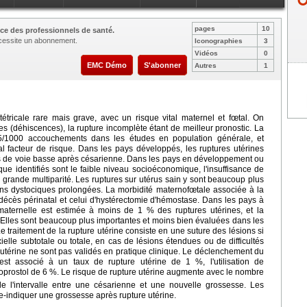
pages
10
ce des professionnels de santé.
nécessite un abonnement.
Iconographies
3
Vidéos
0
EMC Démo
S'abonner
Autres
1
étricale rare mais grave, avec un risque vital maternel et fœtal. On
es (déhiscences), la rupture incomplète étant de meilleur pronostic. La
,5/1000 accouchements dans les études en population générale, et
al facteur de risque. Dans les pays développés, les ruptures utérines
es de voie basse après césarienne. Dans les pays en développement ou
que identifiés sont le faible niveau socioéconomique, l'insuffisance de
a grande multiparité. Les ruptures sur utérus sain y sont beaucoup plus
ions dystociques prolongées. La morbidité maternofœtale associée à la
 décès périnatal et celui d'hystérectomie d'hémostase. Dans les pays à
maternelle est estimée à moins de 1 % des ruptures utérines, et la
. Elles sont beaucoup plus importantes et moins bien évaluées dans les
 traitement de la rupture utérine consiste en une suture des lésions si
ielle subtotale ou totale, en cas de lésions étendues ou de difficultés
 utérine ne sont pas validés en pratique clinique. Le déclenchement du
l est associé à un taux de rupture utérine de 1 %, l'utilisation de
isoprostol de 6 %. Le risque de rupture utérine augmente avec le nombre
de l'intervalle entre une césarienne et une nouvelle grossesse. Les
e-indiquer une grossesse après rupture utérine.