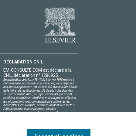
DÉCLARATION CNIL
EM-CONSULTE.COM est déclaré à la
CNIL, déclaration n° 1286925.
En application de la loi nº78-17 du 6 janvier 1978 relative à
l'informatique, aux fichiers et aux libertés, vous disposez
des droits d'opposition (art.26 de la loi), d'accès (art.34 à 38
de la loi), et de rectification (art.36 de la loi) des données
vous concernant. Ainsi, vous pouvez exiger que soient
rectifiées, complétées, clarifiées, mises à jour ou effacées
les informations vous concernant qui sont inexactes,
incomplètes, équivoques, périmées ou dont la collecte ou
l'utilisation ou la conservation est interdite.
Les informations personnelles concernant les visiteurs de
notre site, y compris leur identité, sont confidentielles.
Le responsable du site s'engage sur l'honneur à respecter
les conditions légales de confidentialité applicables en
France et à ne pas divulguer ces informations à des tiers.