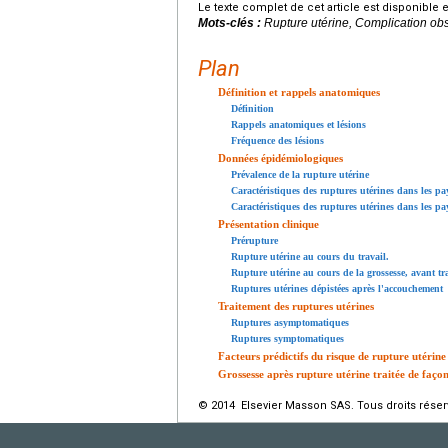
Le texte complet de cet article est disponible 
Mots-clés :
Rupture utérine, Complication obsté
Plan
Définition et rappels anatomiques
Définition
Rappels anatomiques et lésions
Fréquence des lésions
Données épidémiologiques
Prévalence de la rupture utérine
Caractéristiques des ruptures utérines dans les p
Caractéristiques des ruptures utérines dans les pa
Présentation clinique
Prérupture
Rupture utérine au cours du travail.
Rupture utérine au cours de la grossesse, avant tr
Ruptures utérines dépistées après l'accouchement
Traitement des ruptures utérines
Ruptures asymptomatiques
Ruptures symptomatiques
Facteurs prédictifs du risque de rupture utérine
Grossesse après rupture utérine traitée de faço
© 2014 Elsevier Masson SAS. Tous droits réser