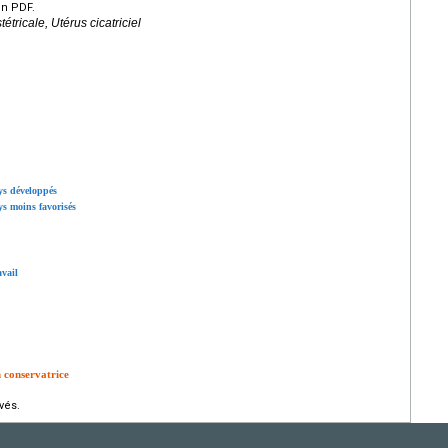
en PDF.
tricale, Utérus cicatriciel
ays développés
ys moins favorisés
avail
n conservatrice
vés.