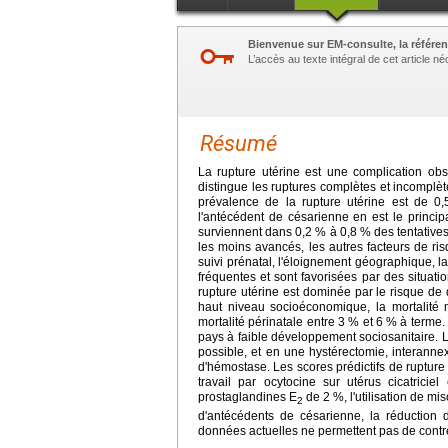
Bienvenue sur EM-consulte, la référen
L’accès au texte intégral de cet article 
Résumé
La rupture utérine est une complication obst
distingue les ruptures complètes et incomplèt
prévalence de la rupture utérine est de 0
l'antécédent de césarienne en est le princip
surviennent dans 0,2 % à 0,8 % des tentativ
les moins avancés, les autres facteurs de ris
suivi prénatal, l'éloignement géographique, l
fréquentes et sont favorisées par des situat
rupture utérine est dominée par le risque de
haut niveau socioéconomique, la mortalité 
mortalité périnatale entre 3 % et 6 % à terme
pays à faible développement sociosanitaire. Le
possible, et en une hystérectomie, interannex
d'hémostase. Les scores prédictifs de rupture
travail par ocytocine sur utérus cicatricie
prostaglandines E
de 2 %, l'utilisation de m
2
d'antécédents de césarienne, la réduction 
données actuelles ne permettent pas de contr