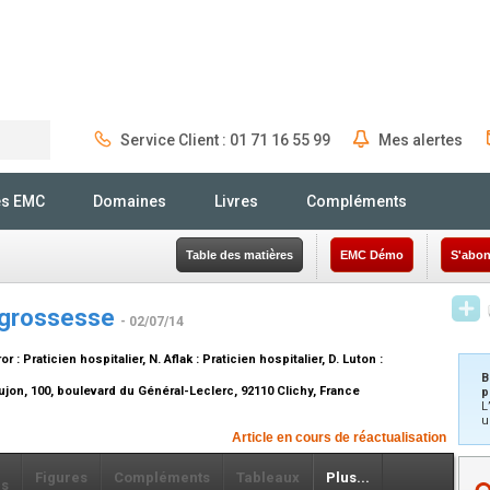
Service Client : 01 71 16 55 99
Mes alertes
Rechercher
és EMC
Domaines
Livres
Compléments
Table des matières
EMC Démo
S'abon
a grossesse
- 02/07/14
ror :
Praticien hospitalier
, N. Aflak :
Praticien hospitalier
, D. Luton :
B
jon, 100, boulevard du Général-Leclerc, 92110 Clichy, France
p
L
u
Article en cours de réactualisation
Figures
Compléments
Tableaux
Plus...
ls