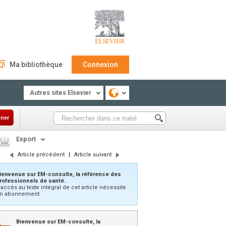
Ma bibliothèque
Connexion
Autres sites Elsevier
ner
Export
Article précédent
|
Article suivant
ienvenue sur EM-consulte, la référence des
rofessionnels de santé.
’accès au texte intégral de cet article nécessite
n abonnement.
Bienvenue sur EM-consulte, la