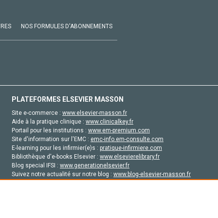
VRES
NOS FORMULES D'ABONNEMENTS
PLATEFORMES ELSEVIER MASSON
Site e-commerce :
www.elsevier-masson.fr
Aide à la pratique clinique :
www.clinicalkey.fr
Portail pour les institutions :
www.em-premium.com
Site d'information sur l'EMC :
emc-info.em-consulte.com
E-learning pour les infirmier(e)s :
pratique-infirmiere.com
Bibliothèque d'e-books Elsevier :
www.elsevierelibrary.fr
Blog special IFSI :
www.generationelsevier.fr
Suivez notre actualité sur notre blog :
www.blog-elsevier-masson.fr
Site d'emploi en santé :
emploisante.com