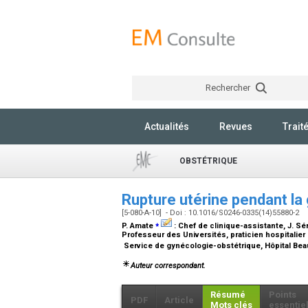
Rechercher
Actualités
Revues
Trait
OBSTÉTRIQUE
Rupture utérine pendant l
[5-080-A-10] - Doi : 10.1016/S0246-0335(14)55880-2
⁎
P. Amate
:
Chef de clinique-assistante
, J. Sé
Professeur des Universités, praticien hospitalier
Service de gynécologie-obstétrique, Hôpital Beau
Auteur correspondant.
Résumé
Points
PDF
Article
Mots clés
essentie