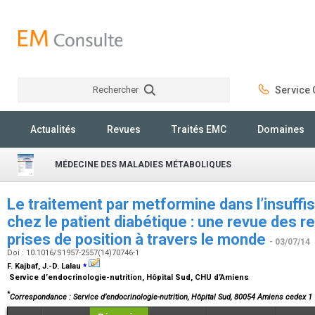
Rechercher
Service C
Rechercher
Actualités
Revues
Traités EMC
Domaines
MÉDECINE DES MALADIES MÉTABOLIQUES
Le traitement par metformine dans l’insuffi
chez le patient diabétique : une revue des
prises de position à travers le monde
- 03/07/14
Doi : 10.1016/S1957-2557(14)70746-1
⁎
F. Kajbaf, J.-D. Lalau
Service d’endocrinologie-nutrition, Hôpital Sud, CHU d’Amiens
*
Correspondance : Service d’endocrinologie-nutrition, Hôpital Sud, 80054 Amiens cedex 1