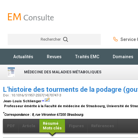
Rechercher
Service C
Rechercher
Actualités
Revues
Traités EMC
Domaines
MÉDECINE DES MALADIES MÉTABOLIQUES
L’histoire des tourments de la podagre (gou
Doi : 10.1016/S1957-2557(14)70747-3
⁎
Jean-Louis Schlienger
Professeur émérite à la Faculté de médecine de Strasbourg, Université de Str
*
Correspondance : 8, rue Véronèse 67200 Strasbourg.
Résumé
PDF
Article
Figures
Références
Mots clés