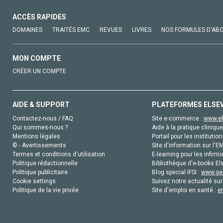
ACCÈS RAPIDES
DOMAINES
TRAITÉS EMC
REVUES
LIVRES
NOS FORMULES D'AB
MON COMPTE
CRÉER UN COMPTE
AIDE & SUPPORT
PLATEFORMES ELSE
Contactez-nous / FAQ
Site e-commerce :
www.el
Qui sommes-nous ?
Aide à la pratique clinique
Mentions légales
Portail pour les institution
© - Avertissements
Site d'information sur l'E
Termes et conditions d'utilisation
E-learning pour les infirmi
Politique rédactionnelle
Bibliothèque d'e-books Els
Politique publicitaire
Blog special IFSI :
www.gen
Cookie settings
Suivez notre actualité sur
Politique de la vie privée
Site d'emploi en santé :
e