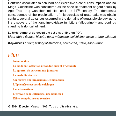
Gout was associated to rich food and excessive alcohol consumption and ha
Kings. Colchicine was considered as the specific treatment of gout attack by
th
Age. This drug was then rejected until the 17
century. The demonstrat
consequence of the precipitation of microcrystals of urate salts was obtai
century, several advances occurred in the domains of gout's physiology, ge
the discovery of the xanthine-oxidase inhibitors (allopurinol)- and contri
standing historical ailment.
Le texte complet de cet article est disponible en PDF.
Mots-clés :
Goutte, histoire de la médecine, colchicine, acide urique, allopur
Key-words :
Gout, history of medicine, colchicine, urate, allopurinol
Plan
Introduction
La podagre, affection répandue durant l’Antiquité
La goutte, du cerveau aux jointures
La maladie des rois
Un regard anatomoclinique et biologique
L’éphémère secours du colchique
Les alternatives
L’arrivée de la colchicine, une panacée !
Diète, tempérance et exercice
© 2014 Elsevier Masson SAS. Tous droits réservés.