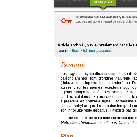
Mots clés
Bienvenue sur EM-consulte, la référen
L’accès au texte intégral de cet article 
Article archivé
, publié initialement dans le t
récent:
cliquez ici pour y accéder
Résumé
Les agents sympathomimétiques sont de
catécholamines sont d'origine naturelle (a
(dobutamine, dopexamine, isoprotérénol). D'a
agissent sur les mêmes récepteurs pour don
agents sympathomimétiques sont une des 
cardiocirculatoires. En présence d'un état d
à prescrire en première ligne. L'adrénaline e
choc anaphylactique. La dobutamine garde une
son innocuité reste débattue. Il n'existe pas d
Le texte complet de cet article est disponible 
Mots-clés :
Sympathomimétiques, Catécholami
Plan