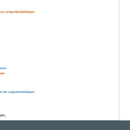
utres sympathomimétiques
rance
ques
oi des sympathomimétiques
vés.