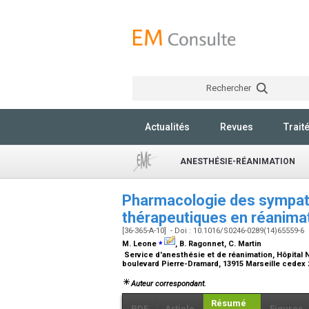
Rechercher
Actualités
Revues
Trait
ANESTHÉSIE-RÉANIMATION
Pharmacologie des sympath
thérapeutiques en réanima
[36-365-A-10] - Doi : 10.1016/S0246-0289(14)65559-6
⁎
M. Leone
, B. Ragonnet, C. Martin
Service d'anesthésie et de réanimation, Hôpital N
boulevard Pierre-Dramard, 13915 Marseille cedex 
Auteur correspondant.
Résumé
PDF
Article
Figures