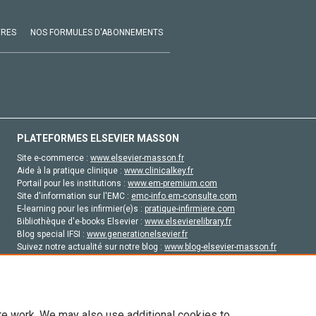
VRES
NOS FORMULES D'ABONNEMENTS
PLATEFORMES ELSEVIER MASSON
Site e-commerce :
www.elsevier-masson.fr
Aide à la pratique clinique :
www.clinicalkey.fr
Portail pour les institutions :
www.em-premium.com
Site d'information sur l'EMC :
emc-info.em-consulte.com
E-learning pour les infirmier(e)s :
pratique-infirmiere.com
Bibliothèque d'e-books Elsevier :
www.elsevierelibrary.fr
Blog special IFSI :
www.generationelsevier.fr
Suivez notre actualité sur notre blog :
www.blog-elsevier-masson.fr
Site d'emploi en santé :
emploisante.com
te work. We may also use additional cookies to