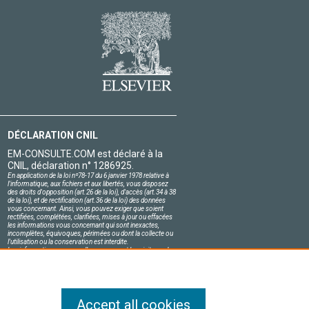
DÉCLARATION CNIL
EM-CONSULTE.COM est déclaré à la
CNIL, déclaration n° 1286925.
En application de la loi nº78-17 du 6 janvier 1978 relative à
l'informatique, aux fichiers et aux libertés, vous disposez
des droits d'opposition (art.26 de la loi), d'accès (art.34 à 38
de la loi), et de rectification (art.36 de la loi) des données
vous concernant. Ainsi, vous pouvez exiger que soient
rectifiées, complétées, clarifiées, mises à jour ou effacées
les informations vous concernant qui sont inexactes,
incomplètes, équivoques, périmées ou dont la collecte ou
l'utilisation ou la conservation est interdite.
Les informations personnelles concernant les visiteurs de
notre site, y compris leur identité, sont confidentielles.
Le responsable du site s'engage sur l'honneur à respecter
les conditions légales de confidentialité applicables en
France et à ne pas divulguer ces informations à des tiers.
Accept all cookies