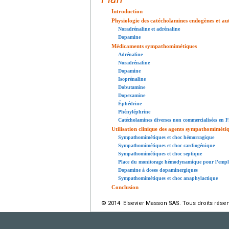
Introduction
Physiologie des catécholamines endogènes et a
Noradrénaline et adrénaline
Dopamine
Médicaments sympathomimétiques
Adrénaline
Noradrénaline
Dopamine
Isoprénaline
Dobutamine
Dopexamine
Éphédrine
Phényléphrine
Catécholamines diverses non commercialisées en F
Utilisation clinique des agents sympathomiméti
Sympathomimétiques et choc hémorragique
Sympathomimétiques et choc cardiogénique
Sympathomimétiques et choc septique
Place du monitorage hémodynamique pour l'empl
Dopamine à doses dopaminergiques
Sympathomimétiques et choc anaphylactique
Conclusion
© 2014 Elsevier Masson SAS. Tous droits réser