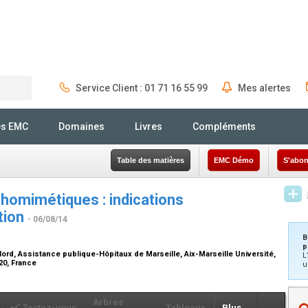
Service Client : 01 71 16 55 99
Mes alertes
Rechercher
és EMC
Domaines
Livres
Compléments
Table des matières
EMC Démo
S'abon
omimétiques : indications
tion
- 06/08/14
B
p
ord, Assistance publique-Hôpitaux de Marseille, Aix-Marseille Université,
L
20, France
u
Arbres
Testez-vous
Tableaux
Plus...