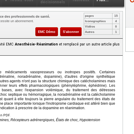
décisionnels
pages
15
ce des professionnels de santé.
nécessite un abonnement.
Iconographies
4
Vidéos
0
EMC Démo
S'abonner
Autres
1
raité EMC
Anesthésie-Réanimation
et remplacé par un autre article plus
 médicaments vasopresseurs ou inotropes positifs. Certaines
drénaline, noradrénaline, dopamine), d'autres d'origine synthétique
utres agents n'ont pas la structure chimique des catécholamines mais
ner leurs effets pharmacologiques (phényléphrine, éphédrine). Les
bases, avec l'expansion volémique, du traitement des détresses
e choc septique ou hémorragique, la noradrénaline est la catécholamine
st quant à elle toujours la pierre angulaire du traitement des états de
 place importante lorsque l'inotropisme cardiaque est altéré bien que
'indication à prescrire de la dopamine en réanimation.
en PDF.
nes, Récepteurs adrénergiques, États de choc, Hypotension