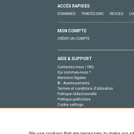
ACCÈS RAPIDES
DOMAINES
TRAITÉS EMC
REVUES
LI
MON COMPTE
CRÉER UN COMPTE
AIDE & SUPPORT
Contactez-nous / FAQ
Qui sommes-nous ?
Mentions légales
© - Avertissements
Termes et conditions d'utilisation
Politique rédactionnelle
Politique publicitaire
Cookie settings
Politique de la vie privée
We use cookies that are necessary to make our si