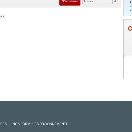
S'abonner
Autres
0
p
L
u
vés.
VRES
NOS FORMULES D'ABONNEMENTS