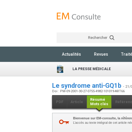
Rechercher
Actualités
Revues
Trait
LA PRESSE MÉDICALE
Le syndrome anti-GQ1b
- 21/
Doi : PM-09-2001-30-27-0755-4982-101019-ART66
Résumé
PDF
Article
Référen
Mots clés
Bienvenue sur EM-consulte, la référen
L’accès au texte intégral de cet article 