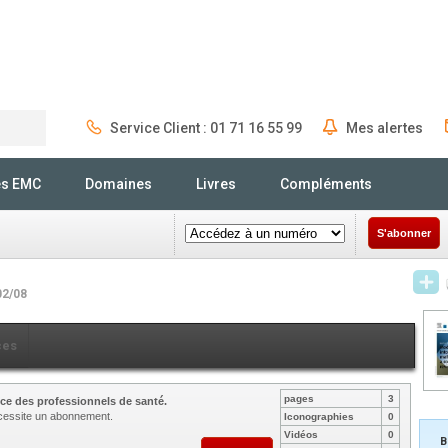
Service Client : 01 71 16 55 99
Mes alertes
Rechercher
és EMC
Domaines
Livres
Compléments
S'abonner
02/08
ces
pages
3
ce des professionnels de santé.
nécessite un abonnement.
Iconographies
0
Vidéos
0
B