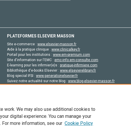
PLATEFORMES ELSEVIER MASSON
Site e-commerce :
www.elsevier-masson.fr
Aide à la pratique clinique :
www.clinicalkey.fr
Portail pour les institutions :
www.em-premium.com
Site d'information sur l'EMC :
emc-info.em-consulte.com
E-learning pour les infirmier(e)s :
pratique-infirmiere.com
Bibliothèque d'e-books Elsevier :
www.elsevierelibrary.fr
Blog special IFSI :
www.generationelsevier.fr
Suivez notre actualité sur notre blog :
www.blog-elsevier-masson.fr
Site d'emploi en santé :
emploisante.com
te work. We may also use additional cookies to
 your digital experience. You can manage your
. For more information, see our
Cookie Policy
vier, ses concédants de licence et ses contributeurs. Tout les droits sont réservés, y 
ogies similaires. Pour tout contenu en libre accès, les conditions de licence Creati