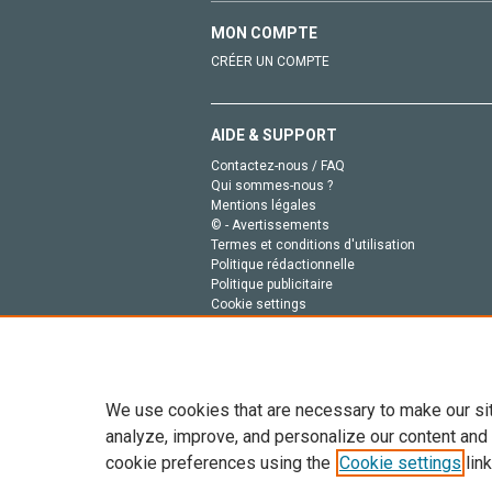
MON COMPTE
CRÉER UN COMPTE
AIDE & SUPPORT
Contactez-nous / FAQ
Qui sommes-nous ?
Mentions légales
© - Avertissements
Termes et conditions d'utilisation
Politique rédactionnelle
Politique publicitaire
Cookie settings
Politique de la vie privée
We use cookies that are necessary to make our si
analyze, improve, and personalize our content and
cookie preferences using the
Cookie settings
link
Tout le contenu de ce site: Copyright © 2026 Else
de données, a la formation en IA et aux technol