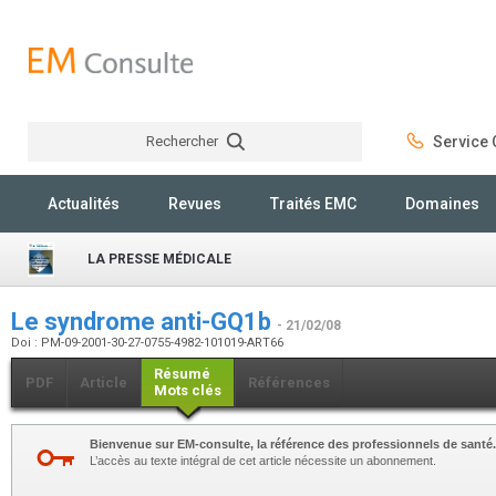
Rechercher
Service C
Rechercher
Actualités
Revues
Traités EMC
Domaines
LA PRESSE MÉDICALE
Le syndrome anti-GQ1b
- 21/02/08
Doi : PM-09-2001-30-27-0755-4982-101019-ART66
Résumé
PDF
Article
Références
Mots clés
Bienvenue sur EM-consulte, la référence des professionnels de santé.
L’accès au texte intégral de cet article nécessite un abonnement.