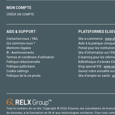
MON COMPTE
CRÉER UN COMPTE
AIDE & SUPPORT
PLATEFORMES ELSE
Contactez-nous / FAQ
Site e-commerce :
www.el
Qui sommes-nous ?
Aide à la pratique clinique
Mentions légales
Portail pour les institution
© - Avertissements
Site d'information sur l'E
Termes et conditions d'utilisation
E-learning pour les infirmi
Politique rédactionnelle
Bibliothèque d'e-books Els
Politique publicitaire
Blog special IFSI :
www.gen
Cookie settings
Suivez notre actualité sur
Politique de la vie privée
Site d'emploi en santé :
e
Tout le contenu de ce site: Copyright © 2026 Elsevier, ses concédants de licence e
de données, a la formation en IA et aux technologies similaires. Pour tout con