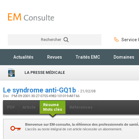
Rechercher
Service C
Rechercher
Actualités
Revues
Traités EMC
Domaines
LA PRESSE MÉDICALE
Le syndrome anti-GQ1b
- 21/02/08
Doi : PM-09-2001-30-27-0755-4982-101019-ART66
Résumé
PDF
Article
Références
Mots clés
Bienvenue sur EM-consulte, la référence des professionnels de santé.
L’accès au texte intégral de cet article nécessite un abonnement.