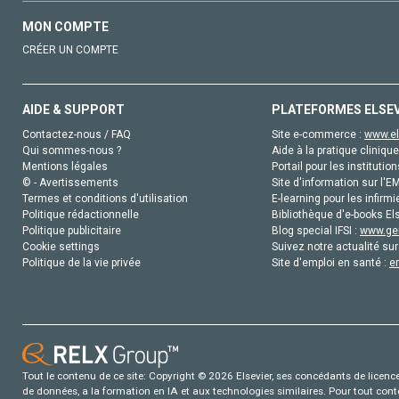
MON COMPTE
CRÉER UN COMPTE
AIDE & SUPPORT
PLATEFORMES ELSE
Contactez-nous / FAQ
Site e-commerce :
www.el
Qui sommes-nous ?
Aide à la pratique clinique
Mentions légales
Portail pour les institution
© - Avertissements
Site d'information sur l'E
Termes et conditions d'utilisation
E-learning pour les infirmi
Politique rédactionnelle
Bibliothèque d'e-books Els
Politique publicitaire
Blog special IFSI :
www.gen
Cookie settings
Suivez notre actualité sur
Politique de la vie privée
Site d'emploi en santé :
e
Tout le contenu de ce site: Copyright © 2026 Elsevier, ses concédants de licence e
de données, a la formation en IA et aux technologies similaires. Pour tout con