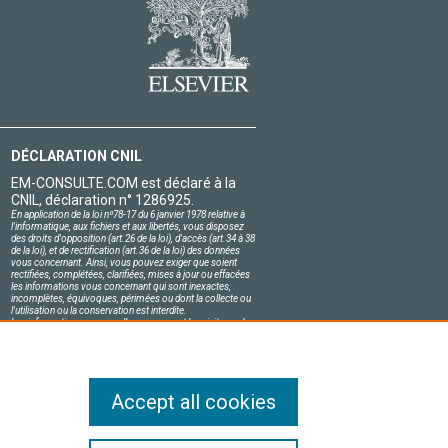
DÉCLARATION CNIL
EM-CONSULTE.COM est déclaré à la
CNIL, déclaration n° 1286925.
En application de la loi nº78-17 du 6 janvier 1978 relative à
l'informatique, aux fichiers et aux libertés, vous disposez
des droits d'opposition (art.26 de la loi), d'accès (art.34 à 38
de la loi), et de rectification (art.36 de la loi) des données
vous concernant. Ainsi, vous pouvez exiger que soient
rectifiées, complétées, clarifiées, mises à jour ou effacées
les informations vous concernant qui sont inexactes,
incomplètes, équivoques, périmées ou dont la collecte ou
l'utilisation ou la conservation est interdite.
Les informations personnelles concernant les visiteurs de
notre site, y compris leur identité, sont confidentielles.
Le responsable du site s'engage sur l'honneur à respecter
les conditions légales de confidentialité applicables en
France et à ne pas divulguer ces informations à des tiers.
Accept all cookies