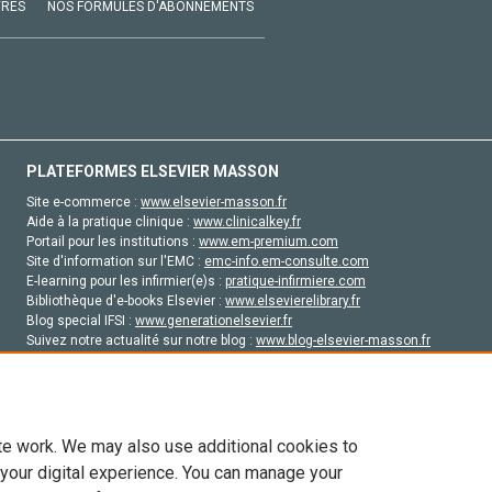
VRES
NOS FORMULES D'ABONNEMENTS
PLATEFORMES ELSEVIER MASSON
Site e-commerce :
www.elsevier-masson.fr
Aide à la pratique clinique :
www.clinicalkey.fr
Portail pour les institutions :
www.em-premium.com
Site d'information sur l'EMC :
emc-info.em-consulte.com
E-learning pour les infirmier(e)s :
pratique-infirmiere.com
Bibliothèque d'e-books Elsevier :
www.elsevierelibrary.fr
Blog special IFSI :
www.generationelsevier.fr
Suivez notre actualité sur notre blog :
www.blog-elsevier-masson.fr
Site d'emploi en santé :
emploisante.com
te work. We may also use additional cookies to
 your digital experience. You can manage your