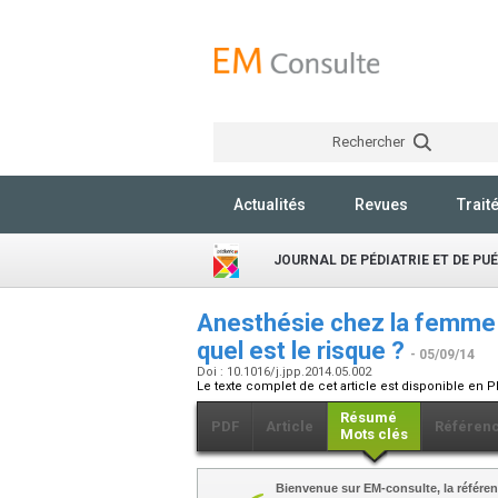
Rechercher
Actualités
Revues
Trait
JOURNAL DE PÉDIATRIE ET DE PU
Anesthésie chez la femme e
quel est le risque ?
- 05/09/14
Doi : 10.1016/j.jpp.2014.05.002
Le texte complet de cet article est disponible en P
Résumé
PDF
Article
Référen
Mots clés
Bienvenue sur EM-consulte, la référen