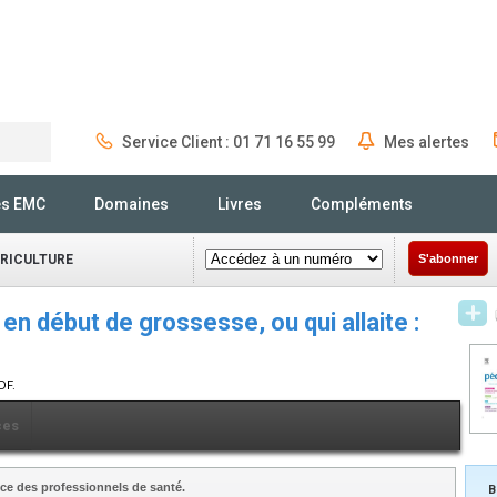
Service Client : 01 71 16 55 99
Mes alertes
Rechercher
és EMC
Domaines
Livres
Compléments
ÉRICULTURE
S'abonner
n début de grossesse, ou qui allaite :
DF.
ces
ce des professionnels de santé.
B